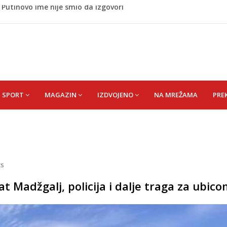
 Rumunije ušao u Bugarsku i eksplodirao kod gasovoda
m dnu Save, podsjećaju na ljudske
liku plesnu dvoranu u Bijeloj kući
vije: Evo šta ih štiti
 Putinovo ime nije smio da izgovori
SPORT
MAGAZIN
IZDVOJENO
NA MREŽAMA
PRE
s
rat Madžgalj, policija i dalje traga za ubic