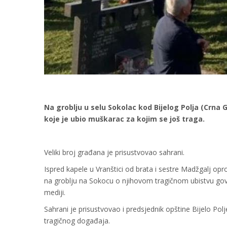
Na groblju u selu Sokolac kod Bijelog Polja (Crna G
koje je ubio muškarac za kojim se još traga.
Veliki broj građana je prisustvovao sahrani.
Ispred kapele u Vranštici od brata i sestre Madžgalj o
na groblju na Sokocu o njihovom tragičnom ubistvu gov
mediji.
Sahrani je prisustvovao i predsjednik opštine Bijelo Polj
tragičnog događaja.