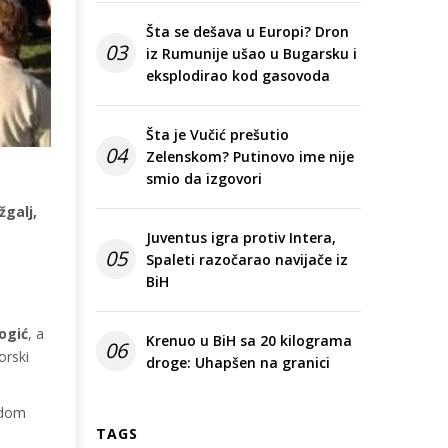
Šta se dešava u Europi? Dron
03
iz Rumunije ušao u Bugarsku i
eksplodirao kod gasovoda
Šta je Vučić prešutio
04
Zelenskom? Putinovo ime nije
smio da izgovori
žgalj,
Juventus igra protiv Intera,
05
Spaleti razočarao navijače iz
BiH
ogić
, a
Krenuo u BiH sa 20 kilograma
06
orski
droge: Uhapšen na granici
odom
TAGS