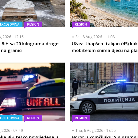
HERCEGOVINA
REGION
REGION
ug 2026 - 12:15
Sat, 8 Aug 2026 - 11:08
 BiH sa 20 kilograma droge:
Užas: Uhapšen Italijan (45) ka
na granici
mobitelom snima djecu na pla
HERCEGOVINA
REGION
REGION
g 2026 - 07:49
Thu, 6 Aug 2026 - 18:55
nka BiH teško povrijeđena u
Horor u komšiluku: Sin osumnj