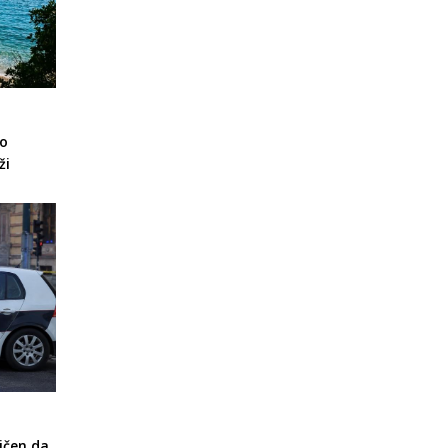
ko
ži
ičen da