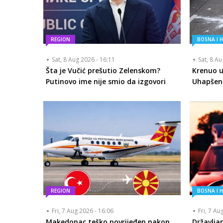
REGION
BOSNA I 
Sat, 8 Aug 2026 - 16:11
Sat, 8 A
Šta je Vučić prešutio Zelenskom?
Krenuo u
Putinovo ime nije smio da izgovori
Uhapšen 
REGION
BOSNA I 
Fri, 7 Aug 2026 - 16:06
Fri, 7 Au
Makedonac teško povrijeđen nakon
Državlja