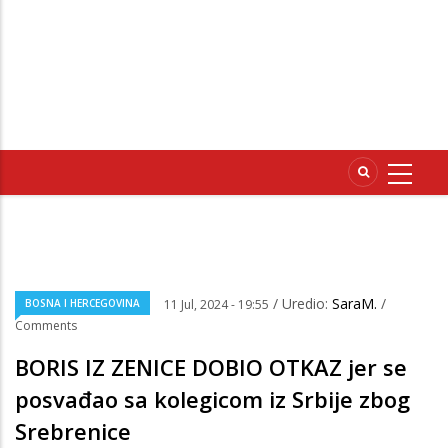
/ Uredio:
SaraM.
/
BOSNA I HERCEGOVINA
11 Jul, 2024 - 19:55
Comments
BORIS IZ ZENICE DOBIO OTKAZ jer se
posvađao sa kolegicom iz Srbije zbog
Srebrenice