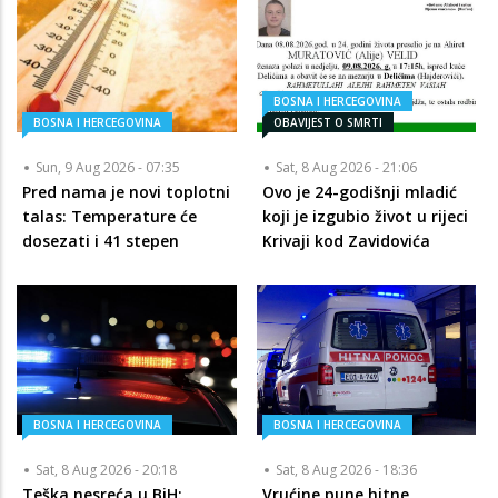
BOSNA I HERCEGOVINA
BOSNA I HERCEGOVINA
OBAVIJEST O SMRTI
Sun, 9 Aug 2026 - 07:35
Sat, 8 Aug 2026 - 21:06
Pred nama je novi toplotni
Ovo je 24-godišnji mladić
talas: Temperature će
koji je izgubio život u rijeci
dosezati i 41 stepen
Krivaji kod Zavidovića
BOSNA I HERCEGOVINA
BOSNA I HERCEGOVINA
Sat, 8 Aug 2026 - 20:18
Sat, 8 Aug 2026 - 18:36
Teška nesreća u BiH:
Vrućine pune hitne