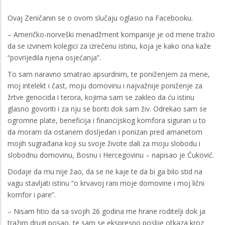
Ovaj Zeničanin se o ovom slučaju oglasio na Facebooku.
– Američko-norveški menadžment kompanije je od mene tražio
da se izvinem kolegici za izrečenu istinu, koja je kako ona kaže
“povrijedila njena osjećanja”.
To sam naravno smatrao apsurdnim, te poniženjem za mene,
moj intelekt i čast, moju domovinu i najvažnije poniženje za
žrtve genocida i terora, kojima sam se zakleo da ću istinu
glasno govoriti i za nju se boriti dok sam živ. Odrekao sam se
ogromne plate, beneficija i financijskog komfora siguran u to
da moram da ostanem dosljedan i ponizan pred amanetom
mojih sugrađana koji su svoje živote dali za moju slobodu i
slobodnu domovinu, Bosnu i Hercegovinu – napisao je Ćuković.
Dodaje da mu nije žao, da se ne kaje te da bi ga bilo stid na
vagu stavljati istinu “o krvavoj rani moje domovine i moj lični
komfor i pare”.
– Nisam htio da sa svojih 26 godina me hrane roditelji dok ja
tražim drugi posao, te sam se ekspresno poslije otkaza kroz