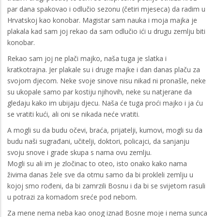
par dana spakovao i odlučio sezonu (četiri mjeseca) da radim u
Hrvatskoj kao konobar. Magistar sam nauka i moja majka je
plakala kad sam joj rekao da sam odlučio ići u drugu zemlju biti
konobar.
Rekao sam joj ne plači majko, naša tuga je slatka i
kratkotrajna. Jer plakale su i druge majke i dan danas plaču za
svojom djecom. Neke svoje sinove nisu nikad ni pronašle, neke
su ukopale samo par kostiju njihovih, neke su natjerane da
gledaju kako im ubijaju djecu. Naša će tuga proći majko i ja ću
se vratiti kući, ali oni se nikada neće vratiti.
A mogli su da budu očevi, braća, prijatelji, kumovi, mogli su da
budu naši sugrađani, učitelji, doktori, policajci, da sanjanju
svoju snove i grade skupa s nama ovu zemlju.
Mogli su ali im je zločinac to oteo, isto onako kako nama
živima danas žele sve da otmu samo da bi prokleli zemlju u
kojoj smo rođeni, da bi zamrzili Bosnu i da bi se svijetom rasuli
u potrazi za komadom sreće pod nebom.
Za mene nema neba kao onog iznad Bosne moje i nema sunca