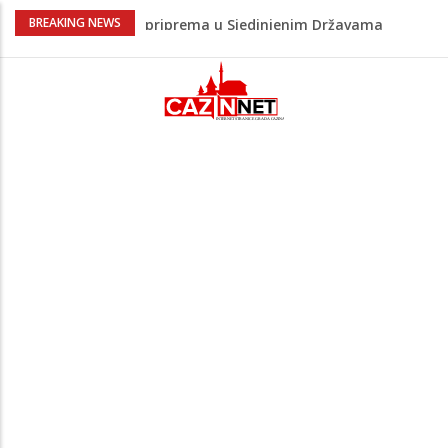
Pred nama je novi toplotni talas:
BREAKING NEWS
Temperature će dosezati i 41 stepen
Pojačan saobraćaj i gužve na granicama:
Na pojedinim prijelazima kolone već od
jutarnjih sati
Teška saobraćajna nesreća u Cazinu,
policija na mjestu događaja
Ovo je 24-godišnji mladić koji je izgubio
život u rijeci Krivaji kod Zavidovića
Zašto se Real Madrid ovog ljeta ne
priprema u Sjedinjenim Državama