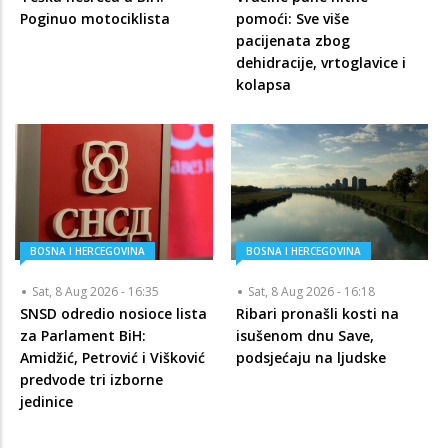
Poginuo motociklista
pomoći: Sve više
pacijenata zbog
dehidracije, vrtoglavice i
kolapsa
BOSNA I HERCEGOVINA
BOSNA I HERCEGOVINA
Sat, 8 Aug 2026 - 16:35
Sat, 8 Aug 2026 - 16:18
SNSD odredio nosioce lista
Ribari pronašli kosti na
za Parlament BiH:
isušenom dnu Save,
Amidžić, Petrović i Višković
podsjećaju na ljudske
predvode tri izborne
jedinice