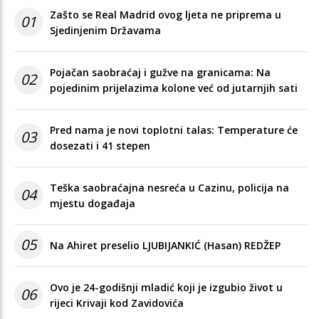
Zašto se Real Madrid ovog ljeta ne priprema u
01
Sjedinjenim Državama
Pojačan saobraćaj i gužve na granicama: Na
02
pojedinim prijelazima kolone već od jutarnjih sati
Pred nama je novi toplotni talas: Temperature će
03
dosezati i 41 stepen
Teška saobraćajna nesreća u Cazinu, policija na
04
mjestu događaja
05
Na Ahiret preselio LJUBIJANKIĆ (Hasan) REDŽEP
Ovo je 24-godišnji mladić koji je izgubio život u
06
rijeci Krivaji kod Zavidovića