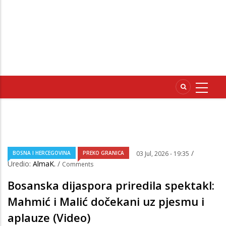
/
BOSNA I HERCEGOVINA
PREKO GRANICA
03 Jul, 2026 - 19:35
Uredio:
AlmaK.
/
Comments
Bosanska dijaspora priredila spektakl:
Mahmić i Malić dočekani uz pjesmu i
aplauze (Video)