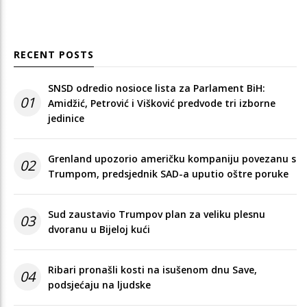
RECENT POSTS
SNSD odredio nosioce lista za Parlament BiH:
01
Amidžić, Petrović i Višković predvode tri izborne
jedinice
Grenland upozorio američku kompaniju povezanu s
02
Trumpom, predsjednik SAD-a uputio oštre poruke
Sud zaustavio Trumpov plan za veliku plesnu
03
dvoranu u Bijeloj kući
Ribari pronašli kosti na isušenom dnu Save,
04
podsjećaju na ljudske