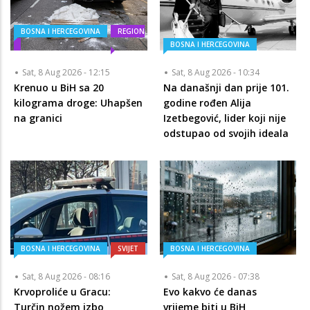
BOSNA I HERCEGOVINA
REGION
BOSNA I HERCEGOVINA
Sat, 8 Aug 2026 - 12:15
Sat, 8 Aug 2026 - 10:34
Krenuo u BiH sa 20
Na današnji dan prije 101.
kilograma droge: Uhapšen
godine rođen Alija
na granici
Izetbegović, lider koji nije
odstupao od svojih ideala
BOSNA I HERCEGOVINA
SVIJET
BOSNA I HERCEGOVINA
Sat, 8 Aug 2026 - 08:16
Sat, 8 Aug 2026 - 07:38
Krvoproliće u Gracu:
Evo kakvo će danas
Turčin nožem izbo
vrijeme biti u BiH