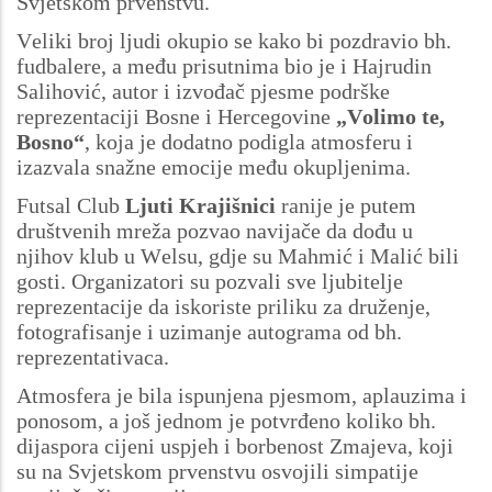
Svjetskom prvenstvu.
Veliki broj ljudi okupio se kako bi pozdravio bh.
fudbalere, a među prisutnima bio je i Hajrudin
Salihović, autor i izvođač pjesme podrške
reprezentaciji Bosne i Hercegovine
„Volimo te,
Bosno“
, koja je dodatno podigla atmosferu i
izazvala snažne emocije među okupljenima.
Futsal Club
Ljuti Krajišnici
ranije je putem
društvenih mreža pozvao navijače da dođu u
njihov klub u Welsu, gdje su Mahmić i Malić bili
gosti. Organizatori su pozvali sve ljubitelje
reprezentacije da iskoriste priliku za druženje,
fotografisanje i uzimanje autograma od bh.
reprezentativaca.
Atmosfera je bila ispunjena pjesmom, aplauzima i
ponosom, a još jednom je potvrđeno koliko bh.
dijaspora cijeni uspjeh i borbenost Zmajeva, koji
su na Svjetskom prvenstvu osvojili simpatije