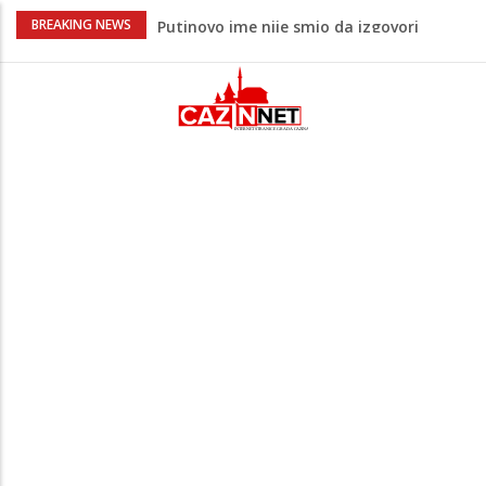
Šta se dešava u Europi? Dron iz
BREAKING NEWS
Rumunije ušao u Bugarsku i eksplodirao
kod gasovoda
Ribari pronašli kosti na isušenom dnu
Save, podsjećaju na ljudske
Sud zaustavio Trumpov plan za veliku
plesnu dvoranu u Bijeloj kući
Grenland upozorio američku kompaniju
povezanu s Trumpom, predsjednik SAD-
a uputio oštre poruke
Šta je Vučić prešutio Zelenskom?
Putinovo ime nije smio da izgovori