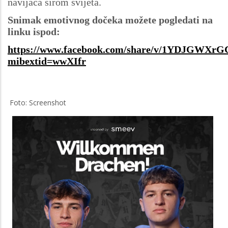
navijača širom svijeta.
Snimak emotivnog dočeka možete pogledati na
linku ispod:
https://www.facebook.com/share/v/1YDJGWXrG
mibextid=wwXIfr
Foto: Screenshot