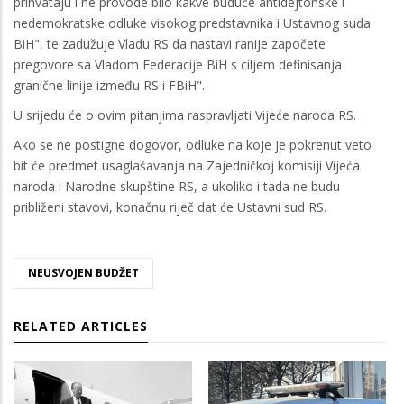
prihvataju i ne provode bilo kakve buduće antidejtonske i
nedemokratske odluke visokog predstavnika i Ustavnog suda
BiH", te zadužuje Vladu RS da nastavi ranije započete
pregovore sa Vladom Federacije BiH s ciljem definisanja
granične linije između RS i FBiH".
U srijedu će o ovim pitanjima raspravljati Vijeće naroda RS.
Ako se ne postigne dogovor, odluke na koje je pokrenut veto
bit će predmet usaglašavanja na Zajedničkoj komisiji Vijeća
naroda i Narodne skupštine RS, a ukoliko i tada ne budu
približeni stavovi, konačnu riječ dat će Ustavni sud RS.
NEUSVOJEN BUDŽET
RELATED ARTICLES