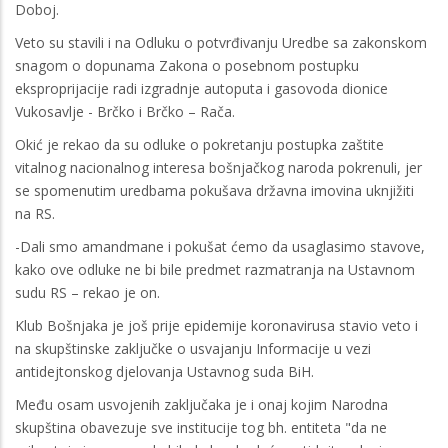
Doboj.
Veto su stavili i na Odluku o potvrđivanju Uredbe sa zakonskom
snagom o dopunama Zakona o posebnom postupku
eksproprijacije radi izgradnje autoputa i gasovoda dionice
Vukosavlje - Brčko i Brčko – Rača.
Okić je rekao da su odluke o pokretanju postupka zaštite
vitalnog nacionalnog interesa bošnjačkog naroda pokrenuli, jer
se spomenutim uredbama pokušava državna imovina uknjižiti
na RS.
-Dali smo amandmane i pokušat ćemo da usaglasimo stavove,
kako ove odluke ne bi bile predmet razmatranja na Ustavnom
sudu RS – rekao je on.
Klub Bošnjaka je još prije epidemije koronavirusa stavio veto i
na skupštinske zaključke o usvajanju Informacije u vezi
antidejtonskog djelovanja Ustavnog suda BiH.
Među osam usvojenih zaključaka je i onaj kojim Narodna
skupština obavezuje sve institucije tog bh. entiteta "da ne