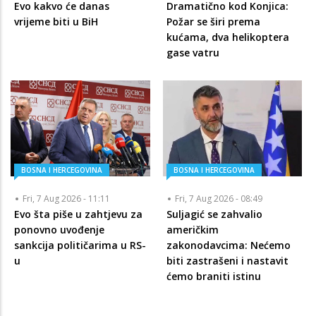
Evo kakvo će danas
Dramatično kod Konjica:
vrijeme biti u BiH
Požar se širi prema
kućama, dva helikoptera
gase vatru
BOSNA I HERCEGOVINA
BOSNA I HERCEGOVINA
Fri, 7 Aug 2026 - 11:11
Fri, 7 Aug 2026 - 08:49
Evo šta piše u zahtjevu za
Suljagić se zahvalio
ponovno uvođenje
američkim
sankcija političarima u RS-
zakonodavcima: Nećemo
u
biti zastrašeni i nastavit
ćemo braniti istinu