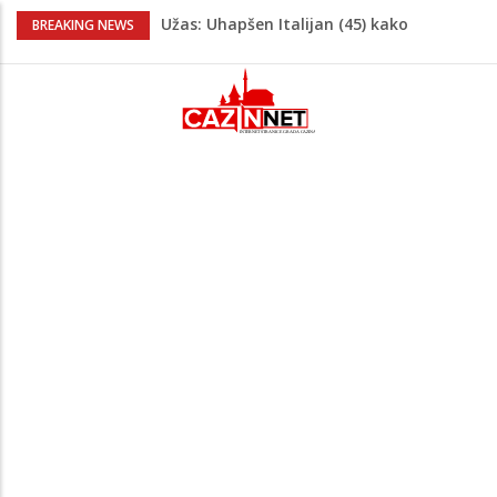
Užas: Uhapšen Italijan (45) kako
BREAKING NEWS
mobitelom snima djecu na plaži
Čistite dom? Obratite pažnju na stvari
koje ne biste trebali olako bacati u
smeće
Zimske gume na 40 stepeni Celzijusa
nisu jedini problem: Pogrešan pritisak
može biti mnogo opasniji
Popularni hrvatski YouTuber gledao duel
na Grbavici: Sad vidim zašto neki kažu
prvo Željo, pa poslije kažu tata
Bebe koje odrastaju uz pse su zdravije:
Evo šta ih štiti