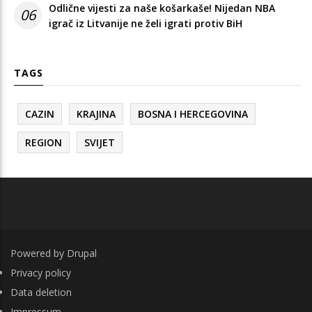
Odlične vijesti za naše košarkaše! Nijedan NBA
06
igrač iz Litvanije ne želi igrati protiv BiH
TAGS
CAZIN
KRAJINA
BOSNA I HERCEGOVINA
REGION
SVIJET
Powered by
Drupal
FOOTER
Privacy policy
Data deletion
Impressum