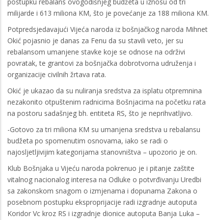
postupku rebalans ovogodišnjeg budžeta u iznosu od tri
milijarde i 613 miliona KM, što je povećanje za 188 miliona KM.
Potpredsjedavajući Vijeća naroda iz bošnjačkog naroda Mihnet
Okić pojasnio je danas za Fenu da su stavili veto, jer su
rebalansom umanjene stavke koje se odnose na održivi
povratak, te grantovi za bošnjačka dobrotvorna udruženja i
organizacije civilnih žrtava rata.
Okić je ukazao da su nuliranja sredstva za isplatu otpremnina
nezakonito otpuštenim radnicima Bošnjacima na početku rata
na postoru sadašnjeg bh. entiteta RS, što je neprihvatljivo.
-Gotovo za tri miliona KM su umanjena sredstva u rebalansu
budžeta po spomenutim osnovama, iako se radi o
najosljetljivijim kategorijama stanovništva – upozorio je on.
Klub Bošnjaka u Vijeću naroda pokrenuo je i pitanje zaštite
vitalnog nacionalog interesa na Odluke o potvrđivanju Uredbi
sa zakonskom snagom o izmjenama i dopunama Zakona o
posebnom postupku eksproprijacije radi izgradnje autoputa
Koridor Vc kroz RS i izgradnje dionice autoputa Banja Luka –