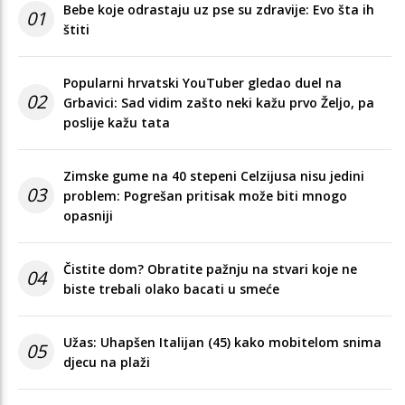
Bebe koje odrastaju uz pse su zdravije: Evo šta ih
01
štiti
Popularni hrvatski YouTuber gledao duel na
02
Grbavici: Sad vidim zašto neki kažu prvo Željo, pa
poslije kažu tata
Zimske gume na 40 stepeni Celzijusa nisu jedini
03
problem: Pogrešan pritisak može biti mnogo
opasniji
Čistite dom? Obratite pažnju na stvari koje ne
04
biste trebali olako bacati u smeće
Užas: Uhapšen Italijan (45) kako mobitelom snima
05
djecu na plaži