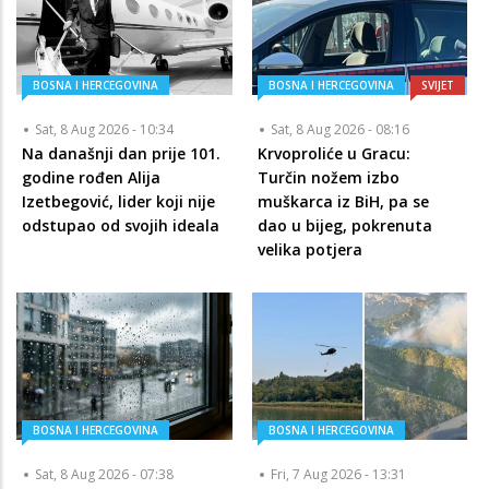
BOSNA I HERCEGOVINA
BOSNA I HERCEGOVINA
SVIJET
Sat, 8 Aug 2026 - 10:34
Sat, 8 Aug 2026 - 08:16
Na današnji dan prije 101.
Krvoproliće u Gracu:
godine rođen Alija
Turčin nožem izbo
Izetbegović, lider koji nije
muškarca iz BiH, pa se
odstupao od svojih ideala
dao u bijeg, pokrenuta
velika potjera
BOSNA I HERCEGOVINA
BOSNA I HERCEGOVINA
Sat, 8 Aug 2026 - 07:38
Fri, 7 Aug 2026 - 13:31