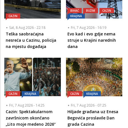
BIHAĆ
BUŽIM
CAZIN
CAZIN
KRAJINA
Sat, 8 Aug 2026 - 22:18
Fri, 7 Aug 2026 - 16:19
Teška saobraćajna
Evo kad i evo gdje nema
nesreća u Cazinu, policija
struje u Krajini narednih
na mjestu događaja
dana
CAZIN
KRAJINA
CAZIN
KRAJINA
Fri, 7 Aug 2026 - 14:25
Fri, 7 Aug 2026 - 07:25
Cazin: Spektakularnom
Hiljade građana uz Enesa
završnicom okončano
Begovića proslavile Dan
„Lito moje medeno 2026“
grada Cazina