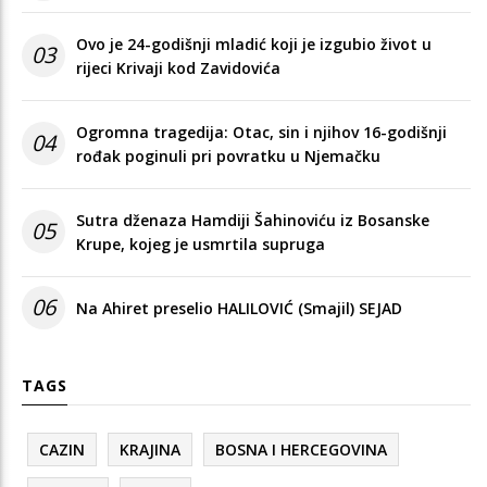
Ovo je 24-godišnji mladić koji je izgubio život u
03
rijeci Krivaji kod Zavidovića
Ogromna tragedija: Otac, sin i njihov 16-godišnji
04
rođak poginuli pri povratku u Njemačku
Sutra dženaza Hamdiji Šahinoviću iz Bosanske
05
Krupe, kojeg je usmrtila supruga
06
Na Ahiret preselio HALILOVIĆ (Smajil) SEJAD
TAGS
CAZIN
KRAJINA
BOSNA I HERCEGOVINA