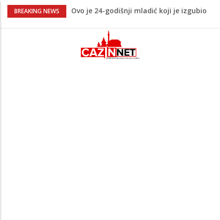
Ovo je 24-godišnji mladić koji je izgubio
BREAKING NEWS
život u rijeci Krivaji kod Zavidovića
Na Ahiret preselio LJUBIJANKIĆ (Hasan)
REDŽEP
Na Ahiret preselio HALILOVIĆ (Smajil)
SEJAD
Sutra dženaza Hamdiji Šahinoviću iz
Bosanske Krupe, kojeg je usmrtila
supruga
Teška saobraćajna nesreća u Cazinu,
policija na mjestu događaja