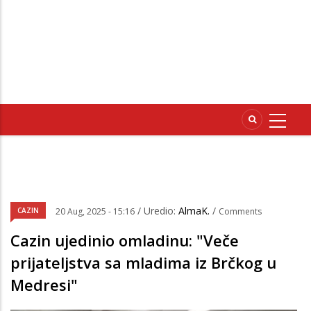
/ Uredio:
AlmaK.
/
CAZIN
20 Aug, 2025 - 15:16
Comments
Cazin ujedinio omladinu: "Veče
prijateljstva sa mladima iz Brčkog u
Medresi"