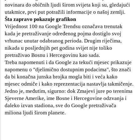
novinara do običnih ljudi širom svijeta koji su, gledajući
utakmice, prvi put potražili informacije o našoj zemlji.
Šta zapravo pokazuje grafikon
Vrijednost 100 na Google Trendsu označava trenutak
kada je pretraživanje određenog pojma dostiglo svoj
vrhunac unutar odabranog perioda. Drugim riječima,
nikada u posljednjih pet godina svijet nije toliko
pretraživao Bosnu i Hercegovinu kao sada.
Treba napomenuti i da Google za tekući mjesec prikazuje
napomenu o "djelimično dostupnim podacima", što znači
da bi konačna junska brojka mogla biti i veća kako
mjesec odmiče i kako reprezentacija nastavlja takmičenje.
Jedno je, međutim, sigurno: dok Zmajevi jure po terenima
Sjeverne Amerike, ime Bosne i Hercegovine odzvanja i
daleko izvan stadiona, sve do Google pretraživača
miliona ljudi širom planete.