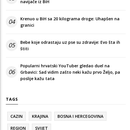
navijače iz BiH
Krenuo u BiH sa 20 kilograma droge: Uhapšen na
04
granici
Bebe koje odrastaju uz pse su zdravije: Evo šta ih
05
štiti
Popularni hrvatski YouTuber gledao duel na
06
Grbavici: Sad vidim zašto neki kažu prvo Željo, pa
poslije kažu tata
TAGS
CAZIN
KRAJINA
BOSNA I HERCEGOVINA
REGION
SVIJET