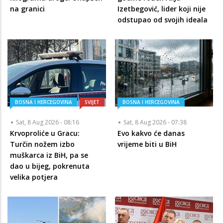
na granici
Izetbegović, lider koji nije
odstupao od svojih ideala
BOSNA I HERCEGOVINA
SVIJET
BOSNA I HERCEGOVINA
Sat, 8 Aug 2026 - 08:16
Sat, 8 Aug 2026 - 07:38
Krvoproliće u Gracu:
Evo kakvo će danas
Turčin nožem izbo
vrijeme biti u BiH
muškarca iz BiH, pa se
dao u bijeg, pokrenuta
velika potjera