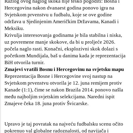
Razlog ovog naglog skoka nije teško pogoditi: Bosna i
Hercegovina nakon dvanaest godina ponovo igra na
Svjetskom prvenstvu u fudbalu, koje se ove godine
održava u Sjedinjenim Američkim Državama, Kanadi i
Meksiku.
Krivulja interesovanja godinama je bila stabilna i niska,
uz povremene manje skokove, da bi u proljeće 2026.
počela naglo rasti. Konačni, eksplozivni skok dolazi s
početkom Mundijala, baš u danima kada je reprezentacija
BiH otvorila turnir.
Zmajevi vratili Bosnu i Hercegovinu na svjetsku mapu
Reprezentacija Bosne i Hercegovine svoj nastup na
Svjetskom prvenstvu otvorila je 12. juna remijem protiv
Kanade (1:1), čime se nakon Brazila 2014. ponovo našla
među najboljim svjetskim selekcijama. Naredni ispit
Zmajeve čeka 18. juna protiv Švicarske.
Upravo je taj povratak na najveću fudbalsku scenu očito
pokrenuo val globalne radoznalosti, od navijača i