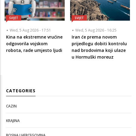
SVIJET
SVIJET
Wed, 5 Aug 2026 - 17:51
Wed, 5 Aug 2026 - 16:25
Kina na ekstremne vrućine
Iran će prema novom
odgovorila vojskom
prijedlogu dobiti kontrolu
robota, rade umjesto ljudi
nad brodovima koji ulaze
u Hormuški moreuz
CATEGORIES
CAZIN
KRAJINA
BOSNA I HERCEGOVINA