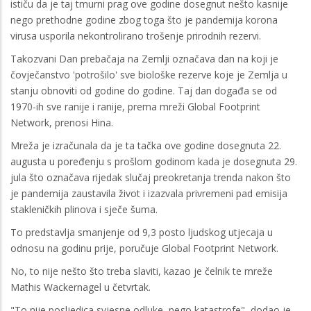
ističu da je taj tmurni prag ove godine dosegnut nešto kasnije
nego prethodne godine zbog toga što je pandemija korona
virusa usporila nekontrolirano trošenje prirodnih rezervi.
Takozvani Dan prebačaja na Zemlji označava dan na koji je
čovječanstvo 'potrošilo' sve biološke rezerve koje je Zemlja u
stanju obnoviti od godine do godine. Taj dan događa se od
1970-ih sve ranije i ranije, prema mreži Global Footprint
Network, prenosi Hina.
Mreža je izračunala da je ta tačka ove godine dosegnuta 22.
augusta u poređenju s prošlom godinom kada je dosegnuta 29.
jula što označava rijedak slučaj preokretanja trenda nakon što
je pandemija zaustavila život i izazvala privremeni pad emisija
stakleničkih plinova i sječe šuma.
To predstavlja smanjenje od 9,3 posto ljudskog utjecaja u
odnosu na godinu prije, poručuje Global Footprint Network.
No, to nije nešto što treba slaviti, kazao je čelnik te mreže
Mathis Wackernagel u četvrtak.
"To nije posljedica svjesne odluke, nego katastrofe", dodao je.