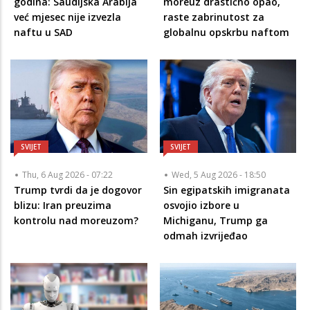
godina: Saudijska Arabija
moreuz drastično opao,
već mjesec nije izvezla
raste zabrinutost za
naftu u SAD
globalnu opskrbu naftom
SVIJET
SVIJET
Thu, 6 Aug 2026 - 07:22
Wed, 5 Aug 2026 - 18:50
Trump tvrdi da je dogovor
Sin egipatskih imigranata
blizu: Iran preuzima
osvojio izbore u
kontrolu nad moreuzom?
Michiganu, Trump ga
odmah izvrijeđao