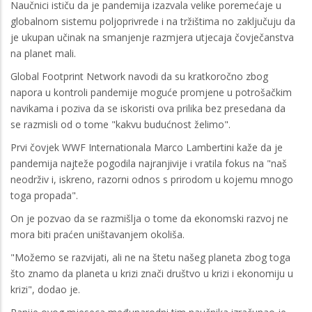
Naučnici ističu da je pandemija izazvala velike poremećaje u
globalnom sistemu poljoprivrede i na tržištima no zaključuju da
je ukupan učinak na smanjenje razmjera utjecaja čovječanstva
na planet mali.
Global Footprint Network navodi da su kratkoročno zbog
napora u kontroli pandemije moguće promjene u potrošačkim
navikama i poziva da se iskoristi ova prilika bez presedana da
se razmisli od o tome "kakvu budućnost želimo".
Prvi čovjek WWF Internationala Marco Lambertini kaže da je
pandemija najteže pogodila najranjivije i vratila fokus na "naš
neodrživ i, iskreno, razorni odnos s prirodom u kojemu mnogo
toga propada".
On je pozvao da se razmišlja o tome da ekonomski razvoj ne
mora biti praćen uništavanjem okoliša.
"Možemo se razvijati, ali ne na štetu našeg planeta zbog toga
što znamo da planeta u krizi znači društvo u krizi i ekonomiju u
krizi", dodao je.