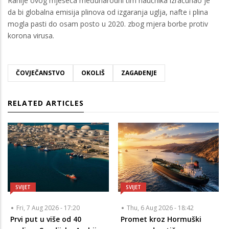
Ranije ovog mjeseca međunarodni tim naučnika izračunao je
da bi globalna emisija plinova od izgaranja uglja, nafte i plina
mogla pasti do osam posto u 2020. zbog mjera borbe protiv
korona virusa.
ČOVJEČANSTVO
OKOLIŠ
ZAGAĐENJE
RELATED ARTICLES
SVIJET
SVIJET
Fri, 7 Aug 2026 - 17:20
Thu, 6 Aug 2026 - 18:42
Prvi put u više od 40
Promet kroz Hormuški