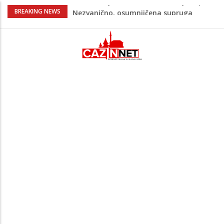
Na Ahiret preselila Bešić (rođ. Blažević)
BREAKING NEWS
Senija – Sena
Na Ahiret preselio ŠUPUK (Refik) ŠEFIK
Evo koje države su zasad za, a koje
protiv Infantina na izborima: Srbija i
Hrvatska se izjasnile
Majka Izeta Nanića progovorila nakon
obilježavanja godišnjice: "Doživjela sam
poniženje na mjestu gdje se odaje
počast mom sinu"
Novi detalji ubistva u Bosanskoj Krupi:
Nezvanično, osumnjičena supruga
ubijenog