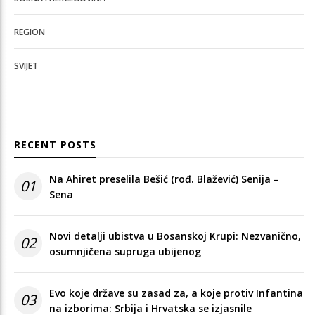
REGION
SVIJET
RECENT POSTS
Na Ahiret preselila Bešić (rođ. Blažević) Senija –
01
Sena
Novi detalji ubistva u Bosanskoj Krupi: Nezvanično,
02
osumnjičena supruga ubijenog
Evo koje države su zasad za, a koje protiv Infantina
03
na izborima: Srbija i Hrvatska se izjasnile