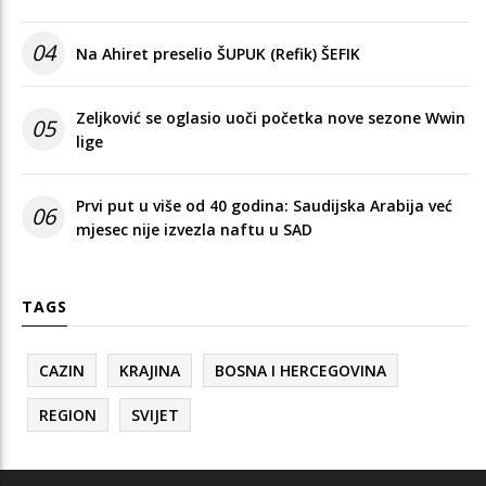
04
Na Ahiret preselio ŠUPUK (Refik) ŠEFIK
Zeljković se oglasio uoči početka nove sezone Wwin
05
lige
Prvi put u više od 40 godina: Saudijska Arabija već
06
mjesec nije izvezla naftu u SAD
TAGS
CAZIN
KRAJINA
BOSNA I HERCEGOVINA
REGION
SVIJET