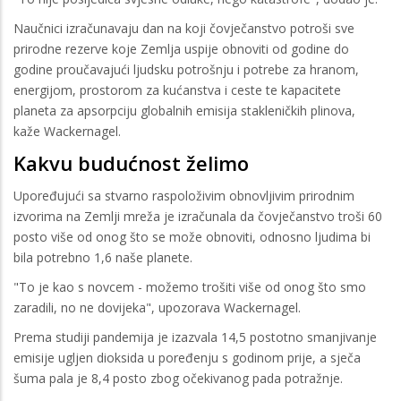
Naučnici izračunavaju dan na koji čovječanstvo potroši sve
prirodne rezerve koje Zemlja uspije obnoviti od godine do
godine proučavajući ljudsku potrošnju i potrebe za hranom,
energijom, prostorom za kućanstva i ceste te kapacitete
planeta za apsorpciju globalnih emisija stakleničkih plinova,
kaže Wackernagel.
Kakvu budućnost želimo
Upoređujući sa stvarno raspoloživim obnovljivim prirodnim
izvorima na Zemlji mreža je izračunala da čovječanstvo troši 60
posto više od onog što se može obnoviti, odnosno ljudima bi
bila potrebno 1,6 naše planete.
"To je kao s novcem - možemo trošiti više od onog što smo
zaradili, no ne dovijeka", upozorava Wackernagel.
Prema studiji pandemija je izazvala 14,5 postotno smanjivanje
emisije ugljen dioksida u poređenju s godinom prije, a sječa
šuma pala je 8,4 posto zbog očekivanog pada potražnje.