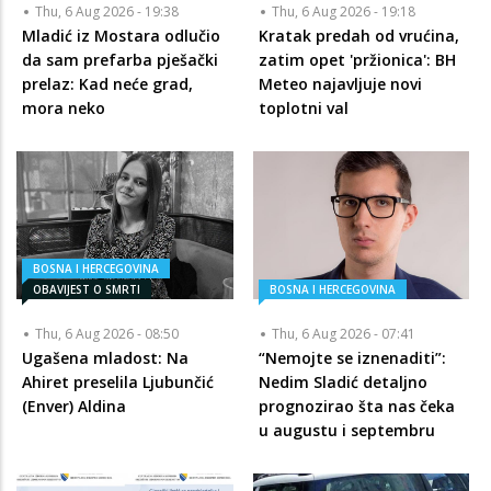
Thu, 6 Aug 2026 - 19:38
Thu, 6 Aug 2026 - 19:18
Mladić iz Mostara odlučio
Kratak predah od vrućina,
da sam prefarba pješački
zatim opet 'pržionica': BH
prelaz: Kad neće grad,
Meteo najavljuje novi
mora neko
toplotni val
BOSNA I HERCEGOVINA
OBAVIJEST O SMRTI
BOSNA I HERCEGOVINA
Thu, 6 Aug 2026 - 08:50
Thu, 6 Aug 2026 - 07:41
Ugašena mladost: Na
“Nemojte se iznenaditi”:
Ahiret preselila Ljubunčić
Nedim Sladić detaljno
(Enver) Aldina
prognozirao šta nas čeka
u augustu i septembru