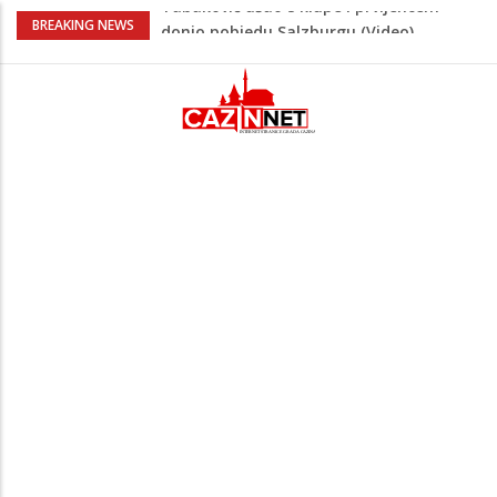
“Pečat slobodi 2026”: U Tržačkoj Rašteli
BREAKING NEWS
obilježena 31. godišnjica deblokade
Unsko-sanskog kantona
Porodica iz Krajine u centru afere,
gradonačelnik Kelna pokrenuo istragu
Čestitka povodom Dana Grada Cazina
Velika Kladuša pod udarom požara:
Vatrogasci nadljudskim naporima
spriječili veću tragediju
Tabaković ušao s klupe i prvijencem
donio pobjedu Salzburgu (Video)