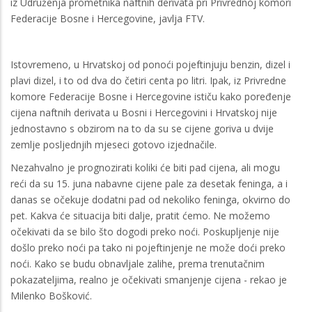
iz Udruženja prometnika naftnih derivata pri Privrednoj komori
Federacije Bosne i Hercegovine, javlja FTV.
Istovremeno, u Hrvatskoj od ponoći pojeftinjuju benzin, dizel i
plavi dizel, i to od dva do četiri centa po litri. Ipak, iz Privredne
komore Federacije Bosne i Hercegovine ističu kako poređenje
cijena naftnih derivata u Bosni i Hercegovini i Hrvatskoj nije
jednostavno s obzirom na to da su se cijene goriva u dvije
zemlje posljednjih mjeseci gotovo izjednačile.
Nezahvalno je prognozirati koliki će biti pad cijena, ali mogu
reći da su 15. juna nabavne cijene pale za desetak feninga, a i
danas se očekuje dodatni pad od nekoliko feninga, okvirno do
pet. Kakva će situacija biti dalje, pratit ćemo. Ne možemo
očekivati da se bilo što dogodi preko noći. Poskupljenje nije
došlo preko noći pa tako ni pojeftinjenje ne može doći preko
noći. Kako se budu obnavljale zalihe, prema trenutačnim
pokazateljima, realno je očekivati smanjenje cijena - rekao je
Milenko Bošković.