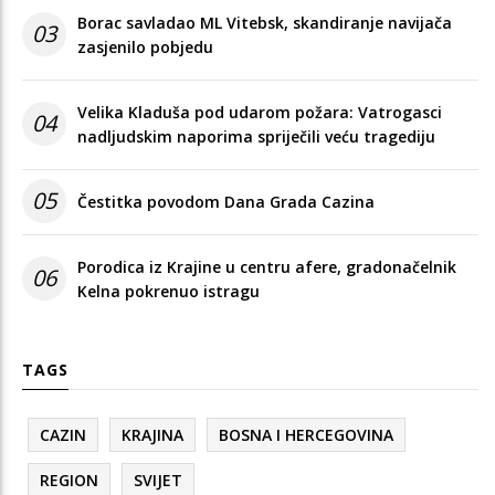
Borac savladao ML Vitebsk, skandiranje navijača
03
zasjenilo pobjedu
Velika Kladuša pod udarom požara: Vatrogasci
04
nadljudskim naporima spriječili veću tragediju
05
Čestitka povodom Dana Grada Cazina
Porodica iz Krajine u centru afere, gradonačelnik
06
Kelna pokrenuo istragu
TAGS
CAZIN
KRAJINA
BOSNA I HERCEGOVINA
REGION
SVIJET