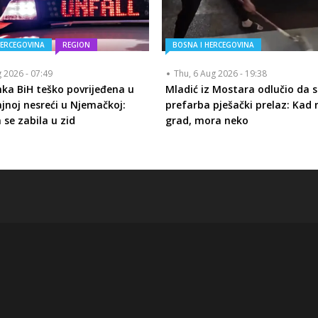
HERCEGOVINA
REGION
BOSNA I HERCEGOVINA
g 2026 - 07:49
Thu, 6 Aug 2026 - 19:38
nka BiH teško povrijeđena u
Mladić iz Mostara odlučio da 
jnoj nesreći u Njemačkoj:
prefarba pješački prelaz: Kad 
e zabila u zid
grad, mora neko