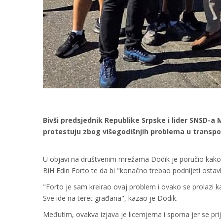
Bivši predsjednik Republike Srpske i lider SNSD-a M
protestuju zbog višegodišnjih problema u transp
U objavi na društvenim mrežama Dodik je poručio kako 
BiH Edin Forto te da bi "konačno trebao podnijeti ostav
"Forto je sam kreirao ovaj problem i ovako se prolazi ka
Sve ide na teret građana", kazao je Dodik.
Međutim, ovakva izjava je licemjerna i sporna jer se pr