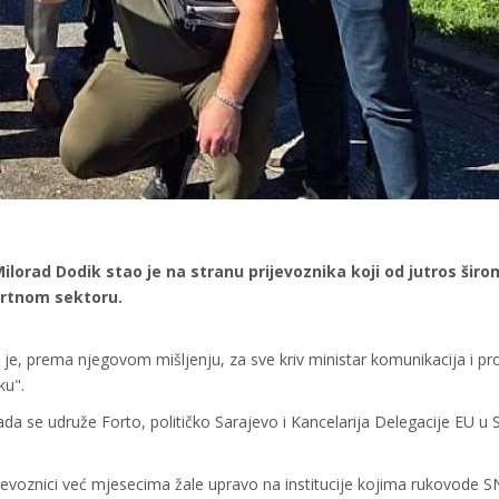
ilorad Dodik stao je na stranu prijevoznika koji od jutros širo
ortnom sektoru.
je, prema njegovom mišljenju, za sve kriv ministar komunikacija i p
ku".
da se udruže Forto, političko Sarajevo i Kancelarija Delegacije EU u 
ijevoznici već mjesecima žale upravo na institucije kojima rukovode 