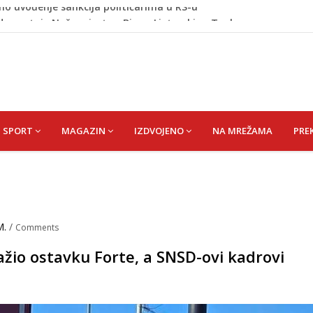
de postaje Naše mjesto - Bingo Ljetno kino Tuzla
id) Muhamed
išević (r. Aličajić, otac Muharem) Mine
de USK: Evo kome je dodijeljen novac
no uvođenje sankcija političarima u RS-u
SPORT
MAGAZIN
IZDVOJENO
NA MREŽAMA
PRE
M.
/
Comments
ažio ostavku Forte, a SNSD-ovi kadrovi