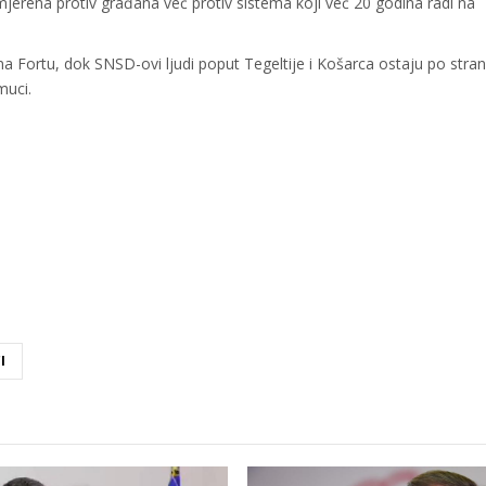
jerena protiv građana već protiv sistema koji već 20 godina radi na
 Fortu, dok SNSD-ovi ljudi poput Tegeltije i Košarca ostaju po strani
muci.
I