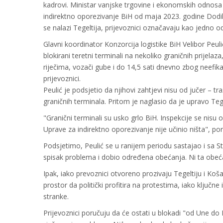
kadrovi. Ministar vanjske trgovine i ekonomskih odnos
indirektno oporezivanje BiH od maja 2023. godine Dodik
se nalazi Tegeltija, prijevoznici označavaju kao jedno od
Glavni koordinator Konzorcija logistike BiH Velibor Peulić
blokirani teretni terminali na nekoliko graničnih prije
riječima, vozači gube i do 14,5 sati dnevno zbog neefi
prijevoznici.
Peulić je podsjetio da njihovi zahtjevi nisu od jučer – tr
graničnih terminala. Pritom je naglasio da je upravo Teg
"Granični terminali su usko grlo BiH. Inspekcije se nis
Uprave za indirektno oporezivanje nije učinio ništa", por
Podsjetimo, Peulić se u ranijem periodu sastajao i sa
spisak problema i dobio određena obećanja. Ni ta obeća
Ipak, iako prevoznici otvoreno prozivaju Tegeltiju i Ko
prostor da politički profitira na protestima, iako ključn
stranke.
Prijevoznici poručuju da će ostati u blokadi "od Une d