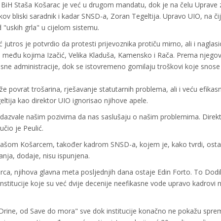
a BiH Staša Košarac je već u drugom mandatu, dok je na čelu Uprave 
ov bliski saradnik i kadar SNSD-a, Zoran Tegeltija. Upravo UIO, na či
 "uskih grla" u cijelom sistemu.
 jutros je potvrdio da protesti prijevoznika protiču mirno, ali i naglas
laza, među kojima Izačić, Velika Kladuša, Kamensko i Rača. Prema njego
kasne administracije, dok se istovremeno gomilaju troškovi koje snos
aže povrat trošarina, rješavanje statutarnih problema, ali i veću efikas
eltija kao direktor UIO ignorisao njihove apele.
u odazvale našim pozivima da nas saslušaju o našim problemima. Direk
učio je Peulić.
 Stašom Košarcem, također kadrom SNSD-a, kojem je, kako tvrdi, osta
nja, dodaje, nisu ispunjena.
šarca, njihova glavna meta posljednjih dana ostaje Edin Forto. To Dodi
e institucije koje su već dvije decenije neefikasne vode upravo kadrovi
o Drine, od Save do mora" sve dok institucije konačno ne pokažu spr