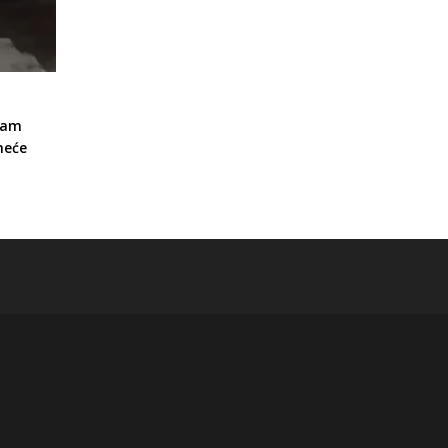
sam
neće