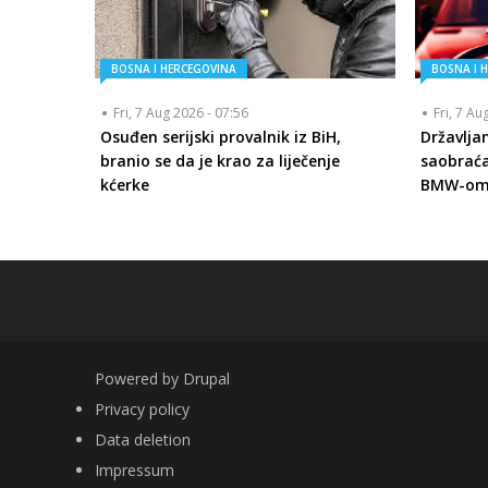
BOSNA I HERCEGOVINA
BOSNA I 
Fri, 7 Aug 2026 - 07:56
Fri, 7 Au
Osuđen serijski provalnik iz BiH,
Državlja
branio se da je krao za liječenje
saobraća
kćerke
BMW-om s
Powered by
Drupal
FOOTER
Privacy policy
Data deletion
Impressum