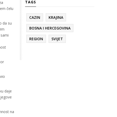
TAGS
za
jem čelu
CAZIN
KRAJINA
io da su
BOSNA I HERCEGOVINA
vim
e sami
REGION
SVIJET
nost
tor
vio
ku daje
 njegove
emnost na