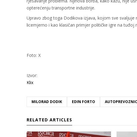
rješavanje problema. Njihova borba, kako kažu, nije usm
opterećenju transportne industrije.
Upravo zbog toga Dodikova izjava, kojom sve svaljuje na
licemjerno i kao klasičan primjer političke igre na tuđoj 
Foto: X
Izvor:
Klix
MILORAD DODIK
EDIN FORTO
AUTOPREVOZNIC
RELATED ARTICLES