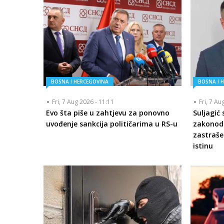
BOSNA I HERCEGOVINA
BOSNA I 
Fri, 7 Aug 2026 - 11:11
Fri, 7 Au
Evo šta piše u zahtjevu za ponovno
Suljagić
uvođenje sankcija političarima u RS-u
zakonod
zastraše
istinu