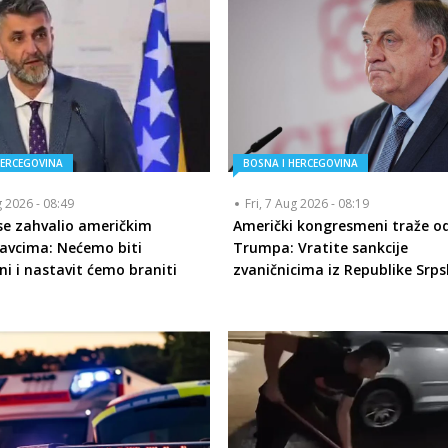
HERCEGOVINA
BOSNA I HERCEGOVINA
g 2026 - 08:49
Fri, 7 Aug 2026 - 08:19
 se zahvalio američkim
Američki kongresmeni traže o
avcima: Nećemo biti
Trumpa: Vratite sankcije
ni i nastavit ćemo braniti
zvaničnicima iz Republike Srps