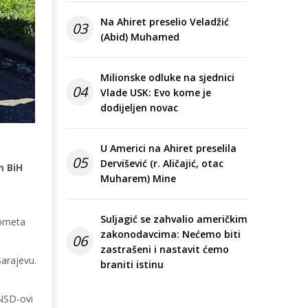
Na Ahiret preselio Veladžić
03
(Abid) Muhamed
Milionske odluke na sjednici
04
Vlade USK: Evo kome je
dodijeljen novac
U Americi na Ahiret preselila
05
Dervišević (r. Aličajić, otac
m BiH
Muharem) Mine
Suljagić se zahvalio američkim
rometa
zakonodavcima: Nećemo biti
06
zastrašeni i nastavit ćemo
Sarajevu.
braniti istinu
SNSD-ovi