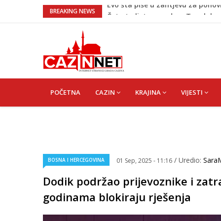
Četvrto ljeto zaredom Trg slobo
BREAKING NEWS
Na Ahiret preselio Veladžić (Ab
U Americi na Ahiret preselila Derv
Milionske odluke na sjednici Vla
Evo šta piše u zahtjevu za ponov
MAIN
NAVIGATION
POČETNA
CAZIN
KRAJINA
VIJESTI
/ Uredio:
Sara
BOSNA I HERCEGOVINA
01 Sep, 2025 - 11:16
Dodik podržao prijevoznike i zatr
godinama blokiraju rješenja