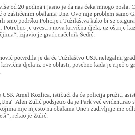
više od 20 godina i jasno je da nas čeka mnogo posla. 
eč o zaštićenim obalama Une. Ovo nije problem samo G
žili smo podršku Policije i Tužilaštva kako bi se osigura
 Potrebno je uvesti i nova krivična djela, uz oštrije ka
čjima“, izjavio je gradonačelnik Sedić.
ović potvrdila je da će Tužilaštvo USK nelegalnu gra
 krivična djela iz ove oblasti, posebno kada je riječ o g
.
e USK Amel Kozlica, ističući da će policija pružiti asis
„Una“ Alen Zulić podsjetio da je Park već evidentirao 
 kojima nije mjesto na obalama Une i zadivljuje me odl
eši“, rekao je Zulić.