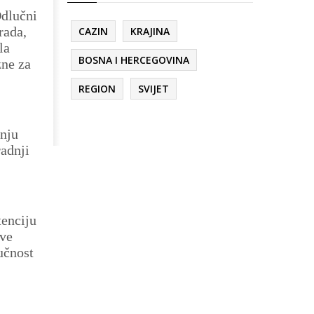
Odlučni
rada,
CAZIN
KRAJINA
la
BOSNA I HERCEGOVINA
zne za
REGION
SVIJET
dnju
radnji
tenciju
sve
učnost