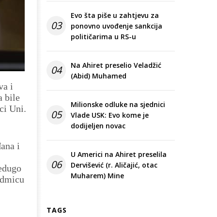
Evo šta piše u zahtjevu za
03
ponovno uvođenje sankcija
političarima u RS-u
Na Ahiret preselio Veladžić
04
(Abid) Muhamed
va i
 bile
Milionske odluke na sjednici
ci Uni.
05
Vlade USK: Evo kome je
dodijeljen novac
đana i
U Americi na Ahiret preselila
06
Dervišević (r. Aličajić, otac
Nedugo
Muharem) Mine
sedmicu
TAGS