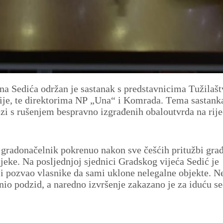
na Sedića održan je sastanak s predstavnicima Tužilašt
ije, te direktorima NP „Una“ i Komrada. Tema sastanka
ezi s rušenjem bespravno izgrađenih obaloutvrda na rije
e gradonačelnik pokrenuo nakon sve češćih pritužbi gra
ijeke. Na posljednjoj sjednici Gradskog vijeća Sedić je
 i pozvao vlasnike da sami uklone nelegalne objekte. 
onio podzid, a naredno izvršenje zakazano je za iduću 