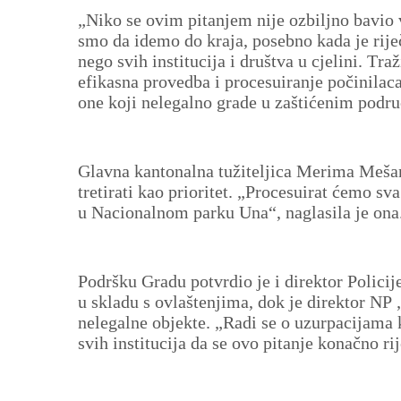
„Niko se ovim pitanjem nije ozbiljno bavio 
smo da idemo do kraja, posebno kada je rij
nego svih institucija i društva u cjelini. Tra
efikasna provedba i procesuiranje počinilaca.
one koji nelegalno grade u zaštićenim podru
Glavna kantonalna tužiteljica Merima Mešan
tretirati kao prioritet. „Procesuirat ćemo sva
u Nacionalnom parku Una“, naglasila je ona
Podršku Gradu potvrdio je i direktor Policij
u skladu s ovlaštenjima, dok je direktor NP 
nelegalne objekte. „Radi se o uzurpacijama
svih institucija da se ovo pitanje konačno rij