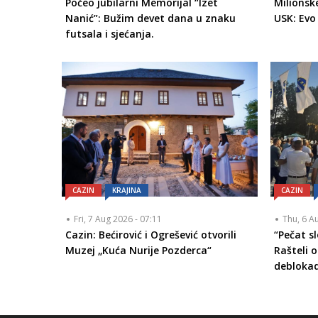
Počeo jubilarni Memorijal “Izet
Milionsk
Nanić”: Bužim devet dana u znaku
USK: Evo
futsala i sjećanja.
CAZIN
KRAJINA
CAZIN
Fri, 7 Aug 2026 - 07:11
Thu, 6 A
Cazin: Bećirović i Ogrešević otvorili
“Pečat s
Muzej „Kuća Nurije Pozderca“
Rašteli o
debloka