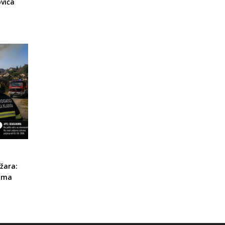
vića
žara:
rima