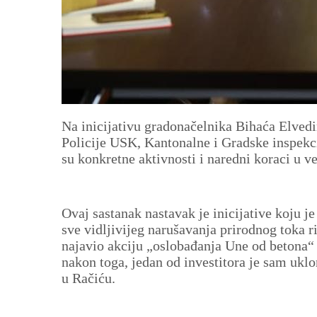
Na inicijativu gradonačelnika Bihaća Elvedi
Policije USK, Kantonalne i Gradske inspekc
su konkretne aktivnosti i naredni koraci u v
Ovaj sastanak nastavak je inicijative koju j
sve vidljivijeg narušavanja prirodnog toka r
najavio akciju „oslobađanja Une od betona“
nakon toga, jedan od investitora je sam ukl
u Račiću.