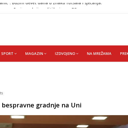
no uvođenje sankcija političarima u RS-u
de postaje Naše mjesto - Bingo Ljetno kino Tuzla
id) Muhamed
išević (r. Aličajić, otac Muharem) Mine
anić”: Bužim devet dana u znaku futsala i sjećanja.
SPORT
MAGAZIN
IZDVOJENO
NA MREŽAMA
PRE
ts
 bespravne gradnje na Uni