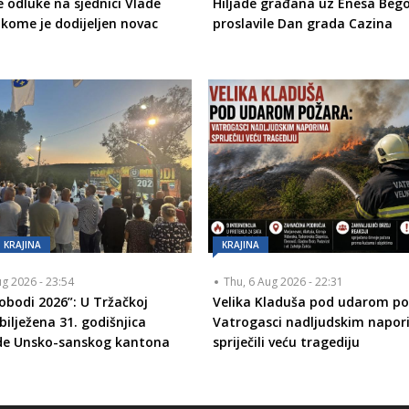
e odluke na sjednici Vlade
Hiljade građana uz Enesa Bego
 kome je dodijeljen novac
proslavile Dan grada Cazina
KRAJINA
KRAJINA
ug 2026 - 23:54
Thu, 6 Aug 2026 - 22:31
lobodi 2026”: U Tržačkoj
Velika Kladuša pod udarom po
bilježena 31. godišnjica
Vatrogasci nadljudskim napo
de Unsko-sanskog kantona
spriječili veću tragediju