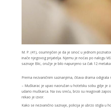
M. P. (41), osumnjičen je da je sinoć u jednom poznat
inače njegovog prijatelja. Njemu je noćas po nalogu Vi
saznaje Blic, oružje je bilo napunjeno sa čak 12 metaka
Prema nezvaničnim saznanjima, čitava drama odigrala s
– Muškarac je upao naoružan u hotelsku sobu gdje je z
udario muškarca. Na svu sreću, brzo su reagovali zaposl
rekao je izvor.
Kako se nezvanično saznaje, policija je ubrzo stigla u h