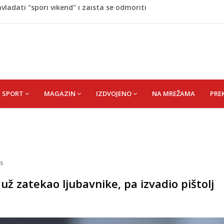
napao policajca i oštetio vrata
i? Nova Honda Civic dobila odlične ocjene
 vas držati sitima sve do ručka
aze u period nevjerovatne sreće i novih prilika!
ladati "spori vikend" i zaista se odmoriti
SPORT
MAGAZIN
IZDVOJENO
NA MREŽAMA
PRE
s
 zatekao ljubavnike, pa izvadio pištolj