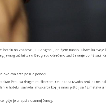
om hotelu na Voždovcu, u Beogradu, oružjem napao ljubavnika svoje 
šeg javnog tužilaštva u Beogradu određeno zadržavanje do 48 sati. K
.
e oko dva sata poslije ponoći.
atekao ženu sa drugim muškarcem. On je tada izvadio oružje i nekoli
eni u hotelu i savladali muškarca koji je imao pištolj sa 12 metaka u
otel gdje je uhapsila osumnjičenog.