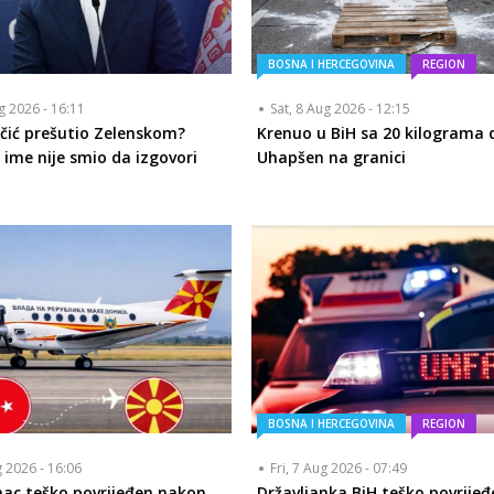
BOSNA I HERCEGOVINA
REGION
ug 2026 - 16:11
Sat, 8 Aug 2026 - 12:15
učić prešutio Zelenskom?
Krenuo u BiH sa 20 kilograma 
 ime nije smio da izgovori
Uhapšen na granici
BOSNA I HERCEGOVINA
REGION
g 2026 - 16:06
Fri, 7 Aug 2026 - 07:49
ac teško povrijeđen nakon
Državljanka BiH teško povrijeđ