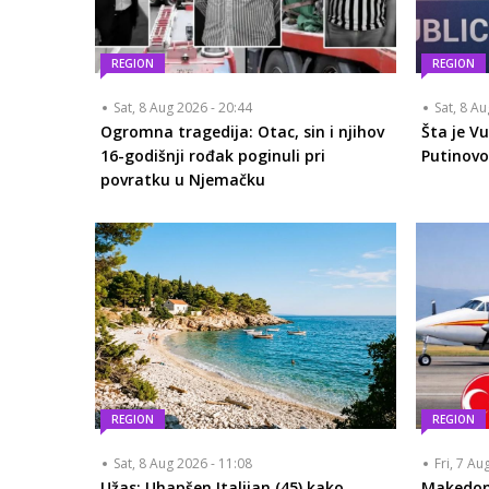
REGION
REGION
Sat, 8 Aug 2026 - 20:44
Sat, 8 A
Ogromna tragedija: Otac, sin i njihov
Šta je V
16-godišnji rođak poginuli pri
Putinovo
povratku u Njemačku
REGION
REGION
Sat, 8 Aug 2026 - 11:08
Fri, 7 Au
Užas: Uhapšen Italijan (45) kako
Makedon