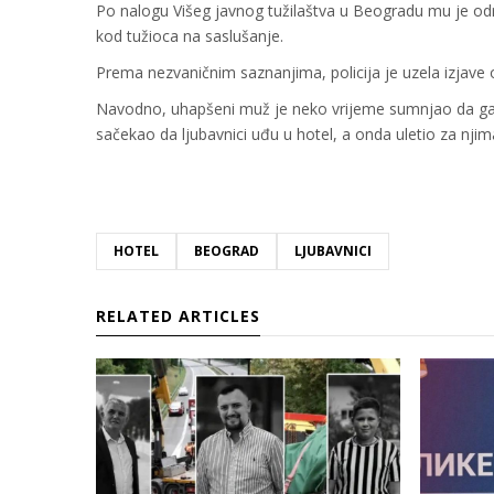
Po nalogu Višeg javnog tužilaštva u Beogradu mu je odre
kod tužioca na saslušanje.
Prema nezvaničnim saznanjima, policija je uzela izjave o
Navodno, uhapšeni muž je neko vrijeme sumnjao da ga že
sačekao da ljubavnici uđu u hotel, a onda uletio za nj
HOTEL
BEOGRAD
LJUBAVNICI
RELATED ARTICLES