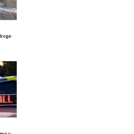
droge:
ena u