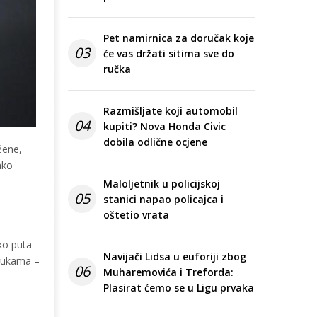
Pet namirnica za doručak koje
03
će vas držati sitima sve do
ručka
Razmišljate koji automobil
04
kupiti? Nova Honda Civic
dobila odlične ocjene
žene,
ako
Maloljetnik u policijskoj
05
stanici napao policajca i
oštetio vrata
ko puta
Navijači Lidsa u euforiji zbog
 rukama –
06
Muharemovića i Treforda:
Plasirat ćemo se u Ligu prvaka