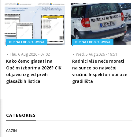
BOSNA I HERCEGOVINA
BOSNA I HERCEGOVINA
Thu, 6 Aug 2026 - 07:02
Wed, 5 Aug 2026 - 19:51
Kako ćemo glasati na
Radnici više neće morati
Općim izborima 2026? CIK
na sunce po najvećoj
objavio izgled prvih
vrućini: Inspektori obilaze
glasačkih listića
gradilišta
CATEGORIES
CAZIN