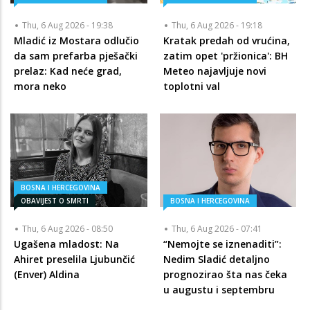
Thu, 6 Aug 2026 - 19:38
Thu, 6 Aug 2026 - 19:18
Mladić iz Mostara odlučio
Kratak predah od vrućina,
da sam prefarba pješački
zatim opet 'pržionica': BH
prelaz: Kad neće grad,
Meteo najavljuje novi
mora neko
toplotni val
BOSNA I HERCEGOVINA
OBAVIJEST O SMRTI
BOSNA I HERCEGOVINA
Thu, 6 Aug 2026 - 08:50
Thu, 6 Aug 2026 - 07:41
Ugašena mladost: Na
“Nemojte se iznenaditi”:
Ahiret preselila Ljubunčić
Nedim Sladić detaljno
(Enver) Aldina
prognozirao šta nas čeka
u augustu i septembru