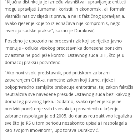
"Ključna distinkcija je između vlasništva i upravljanja: entiteti
mogu upravljati šumama i koristiti ih ekonomski, ali formalni
vlasnički naslov slijedi iz prava, a ne iz faktičnog upravljanja.
Svako rješenje koje to izjednačava nije kompromis, nego
inverzija sudske prakse", kazao je Duraković.
Posebno je upozorio na procesni rizik koji se rijetko javno
imenuje - odluka visokog predstavnika donesena bonskim
ovlastima ne podliježe kontroli Ustavnog suda BiH, što je u
domaćoj praksi i potvrđeno.
"Ako novi visoki predstavnik, pod pritiskom za brzim
zatvaranjem OHR-a, nametne zakon koji šume, rijeke i
poljoprivredno zemljište prebacuje entitetima, taj zakon faktički
neutralizira sve navedene presude Ustavnog suda bez ikakvog
domaćeg pravnog lijeka. Dodatno, svako rješenje koje ne
predvidi poništenje svih transakcija provedenih u kršenju
zabrane raspolaganja od 2005. do danas retroaktivno legalizira
sve što je RS u tom periodu nezakonito upisala i raspolagala
kao svojom imovinom", upozorava Duraković.