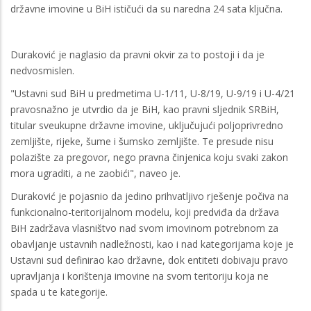
državne imovine u BiH ističući da su naredna 24 sata ključna.
Duraković je naglasio da pravni okvir za to postoji i da je
nedvosmislen.
"Ustavni sud BiH u predmetima U-1/11, U-8/19, U-9/19 i U-4/21
pravosnažno je utvrdio da je BiH, kao pravni sljednik SRBiH,
titular sveukupne državne imovine, uključujući poljoprivredno
zemljište, rijeke, šume i šumsko zemljište. Te presude nisu
polazište za pregovor, nego pravna činjenica koju svaki zakon
mora ugraditi, a ne zaobići", naveo je.
Duraković je pojasnio da jedino prihvatljivo rješenje počiva na
funkcionalno-teritorijalnom modelu, koji predviđa da država
BiH zadržava vlasništvo nad svom imovinom potrebnom za
obavljanje ustavnih nadležnosti, kao i nad kategorijama koje je
Ustavni sud definirao kao državne, dok entiteti dobivaju pravo
upravljanja i korištenja imovine na svom teritoriju koja ne
spada u te kategorije.