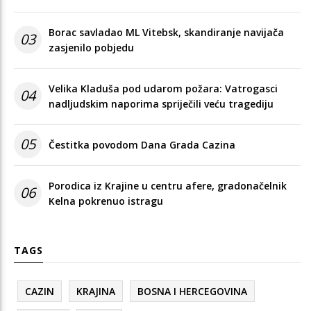
Borac savladao ML Vitebsk, skandiranje navijača
03
zasjenilo pobjedu
Velika Kladuša pod udarom požara: Vatrogasci
04
nadljudskim naporima spriječili veću tragediju
05
Čestitka povodom Dana Grada Cazina
Porodica iz Krajine u centru afere, gradonačelnik
06
Kelna pokrenuo istragu
TAGS
CAZIN
KRAJINA
BOSNA I HERCEGOVINA