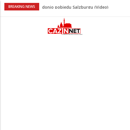
“Pečat slobodi 2026”: U Tržačkoj Rašteli
BREAKING NEWS
obilježena 31. godišnjica deblokade
Unsko-sanskog kantona
Porodica iz Krajine u centru afere,
gradonačelnik Kelna pokrenuo istragu
Čestitka povodom Dana Grada Cazina
Velika Kladuša pod udarom požara:
Vatrogasci nadljudskim naporima
spriječili veću tragediju
Tabaković ušao s klupe i prvijencem
donio pobjedu Salzburgu (Video)