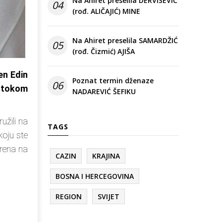
Na Ahiret preselila DERVIŠEVIĆ
04
(rođ. ALIČAJIĆ) MINE
Na Ahiret preselila SAMARDŽIĆ
05
(rođ. Čizmić) AJIŠA
en Edin
Poznat termin dženaze
06
 tokom
NADAREVIĆ ŠEFIKU
užili na
TAGS
koju ste
erena na
CAZIN
KRAJINA
BOSNA I HERCEGOVINA
REGION
SVIJET