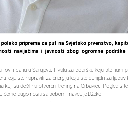
 polako priprema za put na Svjetsko prvenstvo, kapit
nosti navijačima i javnosti zbog ogromne podrške
tili ovih dana u Sarajevu. Hvala za podršku koju ste nam pr
koju ste napravili, za energiju koju ste donijeli i za ljubav 
ma koji su došli na otvoreni trening na Grbavicu. Pogled s t
e što ćemo dugo nositi sa sobom - naveo je Džeko.