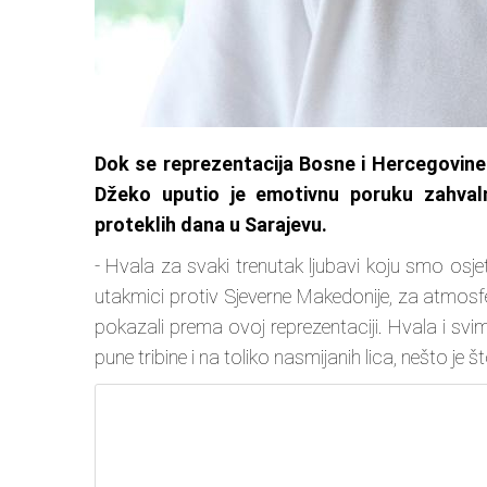
Dok se reprezentacija Bosne i Hercegovine
Džeko uputio je emotivnu poruku zahval
proteklih dana u Sarajevu.
- Hvala za svaki trenutak ljubavi koju smo osje
utakmici protiv Sjeverne Makedonije, za atmosferu 
pokazali prema ovoj reprezentaciji. Hvala i svi
pune tribine i na toliko nasmijanih lica, nešto j