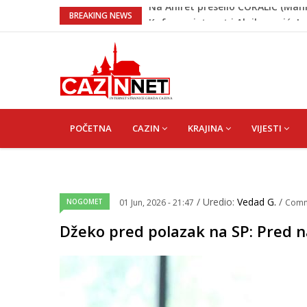
Kafa, umjetnost i Alajbegović: J
BREAKING NEWS
Poznat termin dženaze NADAREV
Na Ahiret preselila SAMARDŽIĆ (ro
Na Ahiret preselila DERVIŠEVIĆ (r
Na Ahiret preselio ĆORALIĆ (Ma
MAIN
NAVIGATION
POČETNA
CAZIN
KRAJINA
VIJESTI
/ Uredio:
Vedad G.
/
NOGOMET
01 Jun, 2026 - 21:47
Comm
Džeko pred polazak na SP: Pred n