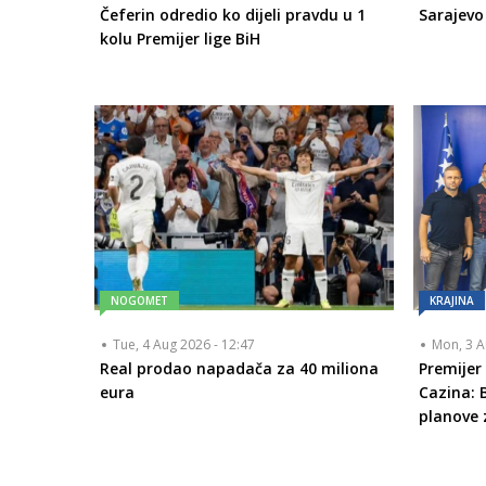
Čeferin odredio ko dijeli pravdu u 1
Sarajevo
kolu Premijer lige BiH
NOGOMET
KRAJINA
Tue, 4 Aug 2026 - 12:47
Mon, 3 A
Real prodao napadača za 40 miliona
Premijer
eura
Cazina: 
planove 