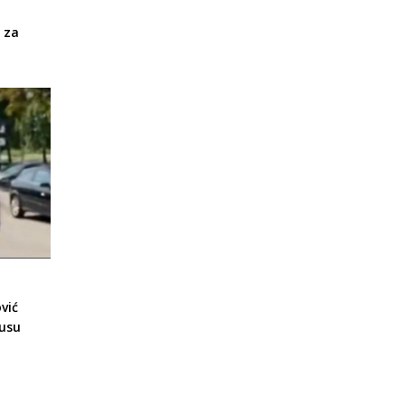
 za
vić
tusu