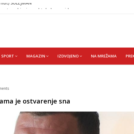
uventus objavio spektakularan video
IĆ ŠEFIKU
đ. Čizmić) AJIŠA
ođ. ALIČAJIĆ) MINE
hmut) SULEJMAN
SPORT
MAGAZIN
IZDVOJENO
NA MREŽAMA
PRE
ents
ama je ostvarenje sna