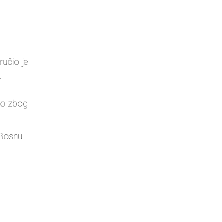
ručio je
.
avo zbog
Bosnu i