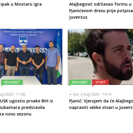
 ipak u Mostaru igra
Alajbegović održavao formu u
Pjanićevom dresu prije potpisa
Juventus
NOGOMET
NOGOMET
SPORT
ug 2026 - 11:06
Sun, 2 Aug 2026 - 14:10
 USK ugostio prvake BiH iz
Pjanić: Vjerujem da će Alajbego
Bubamara predstavila
napraviti velike stvari u Juven
za novu sezonu