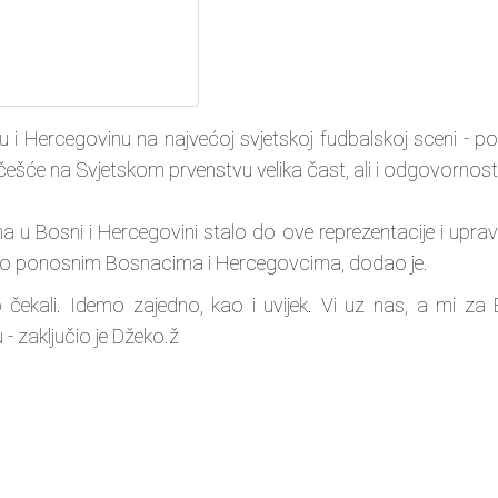
snu i Hercegovinu na najvećoj svjetskoj fudbalskoj sceni - po
učešće na Svjetskom prvenstvu velika čast, ali i odgovornost
a u Bosni i Hercegovini stalo do ove reprezentacije i upr
imo ponosnim Bosnacima i Hercegovcima, dodao je.
čekali. Idemo zajedno, kao i uvijek. Vi uz nas, a mi za 
 zaključio je Džeko.ž