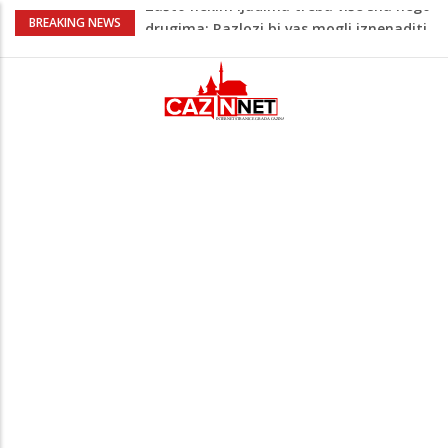
Barbarez o igračima iz dijaspore: Da su
BREAKING NEWS
odabrali drugu reprezentaciju onda bi
"birali", a ne pripadali
Cazin: Bećirović i Ogrešević otvorili Muzej
„Kuća Nurije Pozderca“
Hiljade građana uz Enesa Begovića
proslavile Dan grada Cazina
Državljanka BiH teško povrijeđena u
saobraćajnoj nesreći u Njemačkoj: BMW-
om se zabila u zid
Zašto nekim ljudima treba više sna nego
drugima: Razlozi bi vas mogli iznenaditi