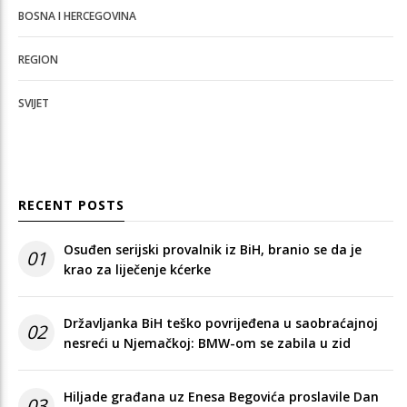
BOSNA I HERCEGOVINA
REGION
SVIJET
RECENT POSTS
Osuđen serijski provalnik iz BiH, branio se da je
01
krao za liječenje kćerke
Državljanka BiH teško povrijeđena u saobraćajnoj
02
nesreći u Njemačkoj: BMW-om se zabila u zid
Hiljade građana uz Enesa Begovića proslavile Dan
03