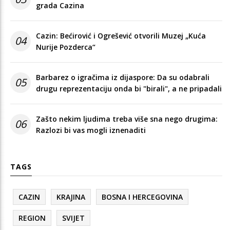
grada Cazina
Cazin: Bećirović i Ogrešević otvorili Muzej „Kuća
04
Nurije Pozderca“
Barbarez o igračima iz dijaspore: Da su odabrali
05
drugu reprezentaciju onda bi "birali", a ne pripadali
Zašto nekim ljudima treba više sna nego drugima:
06
Razlozi bi vas mogli iznenaditi
TAGS
CAZIN
KRAJINA
BOSNA I HERCEGOVINA
REGION
SVIJET