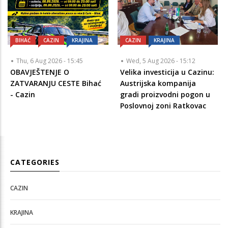
BIHAĆ
CAZIN
KRAJINA
CAZIN
KRAJINA
Thu, 6 Aug 2026 - 15:45
Wed, 5 Aug 2026 - 15:12
OBAVJEŠTENJE O
Velika investicija u Cazinu:
ZATVARANJU CESTE Bihać
Austrijska kompanija
- Cazin
gradi proizvodni pogon u
Poslovnoj zoni Ratkovac
CATEGORIES
CAZIN
KRAJINA