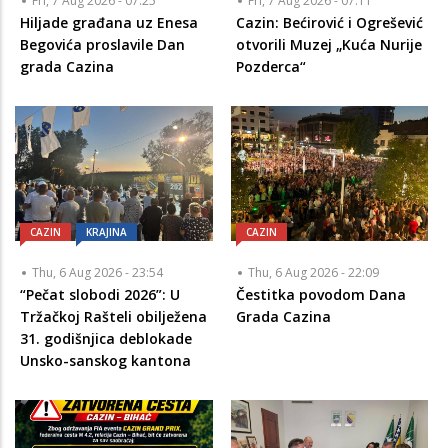
Fri, 7 Aug 2026 - 07:25
Fri, 7 Aug 2026 - 07:11
Hiljade građana uz Enesa
Cazin: Bećirović i Ogrešević
Begovića proslavile Dan
otvorili Muzej „Kuća Nurije
grada Cazina
Pozderca“
CAZIN
KRAJINA
CAZIN
Thu, 6 Aug 2026 - 23:54
Thu, 6 Aug 2026 - 22:09
“Pečat slobodi 2026”: U
Čestitka povodom Dana
Tržačkoj Rašteli obilježena
Grada Cazina
31. godišnjica deblokade
Unsko-sanskog kantona