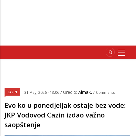
/ Uredio:
AlmaK.
/
CAZIN
31 May, 2026 - 13:06
Comments
Evo ko u ponedjeljak ostaje bez vode:
JKP Vodovod Cazin izdao važno
saopštenje