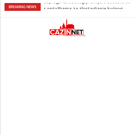
Pentagon zabrinut zbog smanjenih
BREAKING NEWS
zaliha, od vojne industrije traži ubrzanje
proizvodnje
U FBiH nema jedinstvene evidencije o
povučenom mesu, inspektori za pola
godine izrekli 48.000 KM kazni
Temperature danas do 38 stepeni: U
dijelovima BiH moguća kratkotrajna kiša
Netanyahu definitivno odbio plan SAD-a:
Nema povlačenja dok Hamas ne položi
oružje
Supruga izraelskog premijera suočava se
s optužbama za zlostavljanje kućnog
osoblja