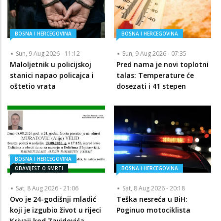
BOSNA I HERCEGOVINA
BOSNA I HERCEGOVINA
Sun, 9 Aug 2026 - 11:12
Sun, 9 Aug 2026 - 07:35
Maloljetnik u policijskoj
Pred nama je novi toplotni
stanici napao policajca i
talas: Temperature će
oštetio vrata
dosezati i 41 stepen
BOSNA I HERCEGOVINA
OBAVIJEST O SMRTI
BOSNA I HERCEGOVINA
Sat, 8 Aug 2026 - 21:06
Sat, 8 Aug 2026 - 20:18
Ovo je 24-godišnji mladić
Teška nesreća u BiH:
koji je izgubio život u rijeci
Poginuo motociklista
Krivaji kod Zavidovića