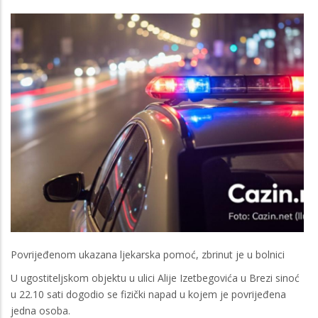
Povrijeđenom ukazana ljekarska pomoć, zbrinut je u bolnici
U ugostiteljskom objektu u ulici Alije Izetbegovića u Brezi sinoć
u 22.10 sati dogodio se fizički napad u kojem je povrijeđena
jedna osoba.