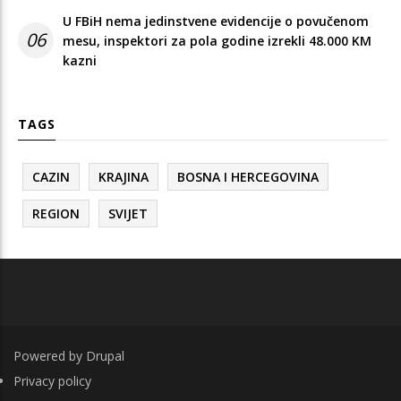
U FBiH nema jedinstvene evidencije o povučenom
06
mesu, inspektori za pola godine izrekli 48.000 KM
kazni
TAGS
CAZIN
KRAJINA
BOSNA I HERCEGOVINA
REGION
SVIJET
Powered by
Drupal
FOOTER
Privacy policy