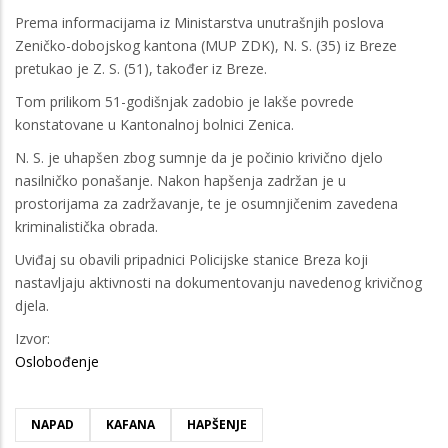
Prema informacijama iz Ministarstva unutrašnjih poslova
Zeničko-dobojskog kantona (MUP ZDK), N. S. (35) iz Breze
pretukao je Z. S. (51), također iz Breze.
Tom prilikom 51-godišnjak zadobio je lakše povrede
konstatovane u Kantonalnoj bolnici Zenica.
N. S. je uhapšen zbog sumnje da je počinio krivično djelo
nasilničko ponašanje. Nakon hapšenja zadržan je u
prostorijama za zadržavanje, te je osumnjičenim zavedena
kriminalistička obrada.
Uviđaj su obavili pripadnici Policijske stanice Breza koji
nastavljaju aktivnosti na dokumentovanju navedenog krivičnog
djela.
Izvor:
Oslobođenje
NAPAD
KAFANA
HAPŠENJE