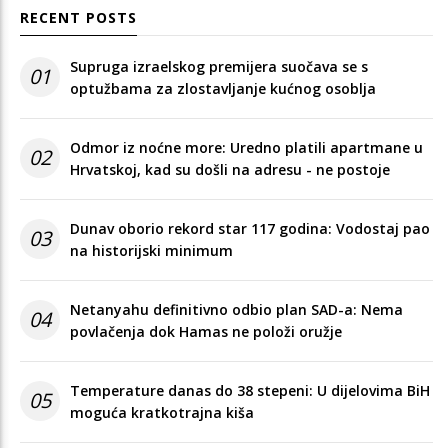
RECENT POSTS
Supruga izraelskog premijera suočava se s
01
optužbama za zlostavljanje kućnog osoblja
Odmor iz noćne more: Uredno platili apartmane u
02
Hrvatskoj, kad su došli na adresu - ne postoje
Dunav oborio rekord star 117 godina: Vodostaj pao
03
na historijski minimum
Netanyahu definitivno odbio plan SAD-a: Nema
04
povlačenja dok Hamas ne položi oružje
Temperature danas do 38 stepeni: U dijelovima BiH
05
moguća kratkotrajna kiša