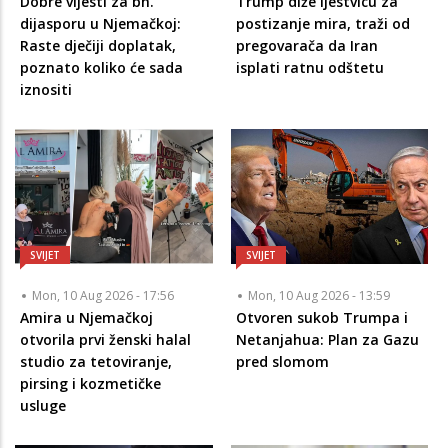
Dobre vijesti za bh.
Trump diže ljestvicu za
dijasporu u Njemačkoj:
postizanje mira, traži od
Raste dječiji doplatak,
pregovarača da Iran
poznato koliko će sada
isplati ratnu odštetu
iznositi
SVIJET
SVIJET
Mon, 10 Aug 2026 - 17:56
Mon, 10 Aug 2026 - 13:59
Amira u Njemačkoj
Otvoren sukob Trumpa i
otvorila prvi ženski halal
Netanjahua: Plan za Gazu
studio za tetoviranje,
pred slomom
pirsing i kozmetičke
usluge