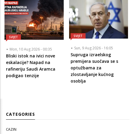
SVIJET
SVIJET
Sun, 9 Aug 2026 - 16:05
Mon, 10 Aug 2026 - 00:35
Supruga izraelskog
Bliski istok na ivici nove
premijera suočava se s
eskalacije? Napad na
optužbama za
rafineriju Saudi Aramca
zlostavljanje kućnog
podigao tenzije
osoblja
CATEGORIES
CAZIN