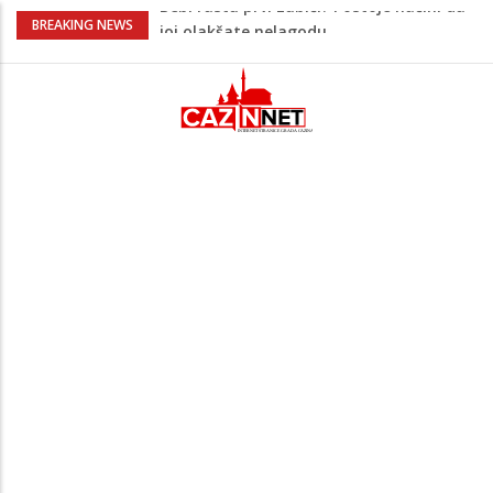
Kardiologinja upozorava da uobičajeno
BREAKING NEWS
piće može začepiti arterije
Trump diže ljestvicu za postizanje mira,
traži od pregovarača da Iran isplati
ratnu odštetu
Evo kako se PSV "iskupio" Bajraktareviću
jer u prethodnoj utakmici nije ulazio u
igru
Dobre vijesti za bh. dijasporu u
Njemačkoj: Raste dječiji doplatak,
poznato koliko će sada iznositi
Bebi rastu prvi zubići? Postoje načini da
joj olakšate nelagodu