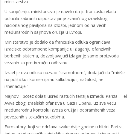
ministarstvu.
U saopćenju, ministarstvo je navelo da je francuska vlada
odlučila zabraniti uspostavljanje zvaničnog izraelskog
nacionalnog paviljona na izložbi, jednom od najvećih
međunarodnih sajmova oružja u Evropi.
Ministarstvo je dodalo da francuska odluka ograničava
izraelske odbrambene kompanije u izlaganju ofanzivnih
borbenih sistema, dozvoljavajući izlaganje samo proizvoda
vezanih za protivzračnu odbranu.
Izrael je ovu odluku nazvao "sramotnom", dodajući da "miriše
na političku i komercijalnu kalkulaciju i, nažalost, ne
iznenađuje."
Najnoviji potez dolazi usred rastućih tenzija između Pariza i Tel
Aviva zbog izraelskih ofanziva u Gazi i Libanu, uz sve veću
međunarodnu kontrolu izvoza oružja i odbrambenih veza
povezanih s tekućim sukobima.
Eurosatory, koji se održava svake dvije godine u blizini Pariza,
jedan je od najvećih svjetskih sajmova odbrane i sigurnosti,