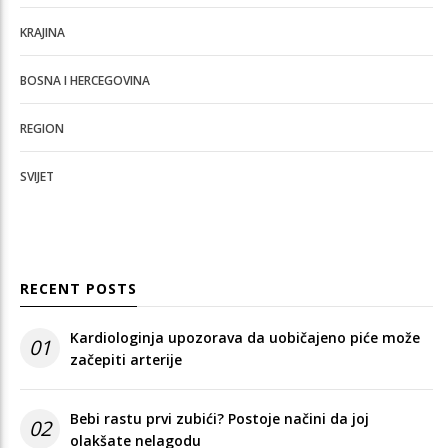
KRAJINA
BOSNA I HERCEGOVINA
REGION
SVIJET
RECENT POSTS
Kardiologinja upozorava da uobičajeno piće može
01
začepiti arterije
Bebi rastu prvi zubići? Postoje načini da joj
02
olakšate nelagodu