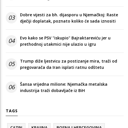
Dobre vijesti za bh. dijasporu u Njemačkoj: Raste
03
dječiji doplatak, poznato koliko će sada iznositi
Evo kako se PSV "iskupio" Bajraktareviću jer u
04
prethodnoj utakmici nije ulazio u igru
Trump diže ljestvicu za postizanje mira, traži od
05
pregovarača da Iran isplati ratnu odštetu
Šansa vrijedna milione: Njemačka metalska
06
industrija traži dobavljače iz BiH
TAGS
CAZIN
KRAJINA
BOSNA I HERCEGOVINA