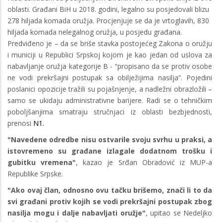
oblasti. Građani BiH u 2018. godini, legalno su posjedovali blizu
278 hiljada komada oružja. Procjenjuje se da je vrtoglavih, 830
hiljada komada nelegalnog oružja, u posjedu građana.
Predviđeno je – da se briše stavka postojećeg Zakona o oružju
i municiji u Republici Srpskoj kojom je kao jedan od uslova za
nabavljanje oružja kategorije B - “propisano da se protiv osobe
ne vodi prekršajni postupak sa obilježijima nasilja”. Pojedini
poslanici opozicije tražili su pojašnjenje, a nadležni obrazložili –
samo se ukidaju administrativne barijere. Radi se o tehničkim
poboljšanjima smatraju stručnjaci iz oblasti bezbjednosti,
prenosi
N1.
"Navedene odredbe nisu ostvarile svoju svrhu u praksi, a
istovremeno su građane izlagale dodatnom trošku i
gubitku vremena"
, kazao je Srđan Obradović iz MUP-a
Republike Srpske.
"Ako ovaj član, odnosno ovu tačku brišemo, znači li to da
svi građani protiv kojih se vodi prekršajni postupak zbog
nasilja mogu i dalje nabavljati oružje"
, upitao se Nedeljko