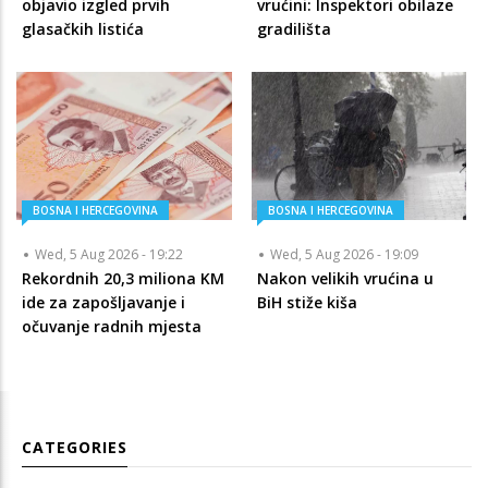
objavio izgled prvih
vrućini: Inspektori obilaze
glasačkih listića
gradilišta
BOSNA I HERCEGOVINA
BOSNA I HERCEGOVINA
Wed, 5 Aug 2026 - 19:22
Wed, 5 Aug 2026 - 19:09
Rekordnih 20,3 miliona KM
Nakon velikih vrućina u
ide za zapošljavanje i
BiH stiže kiša
očuvanje radnih mjesta
CATEGORIES