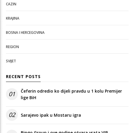
CAZIN
KRAJINA
BOSNA I HERCEGOVINA
REGION
SVIJET
RECENT POSTS
Čeferin odredio ko dijeli pravdu u 1 kolu Premijer
01
lige BiH
02
Sarajevo ipak u Mostaru igra
Bingo Group i ove godine otvara vrata VIP