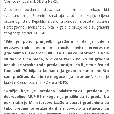
Glamočak, poslanik SDS u NSRS.
Opozicioni poslanici stava su da izmjene trebaju biti
sveobuhvatnije. Spornim smatraju značajno skuplju cijenu
oružanog lista u Republici Srpskoj u odnosu na ostatak Bosne i
Hercegovine. Nadležne su pitali – gdje je oružje koje su građani
zbog toga predali MUP-u.
"Bilo je puno primjedbi građana - da je bilo i
nedozvoljenih radnji u smislu neke preprodaje
građanima u Federaciji BiH. To su neke informacije koje
su dopirale do mene, a vi ćete reći – koliko su građani
Republike Srpske tada predali oružja i da li je to cifra od
famoznih 70 hiljada komada. Ja govorim samo ono što
sam pročitao, da li je to moguće – ja ne znam"
, kazao je
Ljubiša Krunić, poslanik PDP-a u NSRS.
"Oružje koje je predano Ministarstvu, predano je
dobrovoljno. MUP RS nikoga nije prisililo da to preda. Na
neki način je Ministarstvo izašlo u susret građanima da
tako predaju to oružje da ih ne dovodio u situaciju da