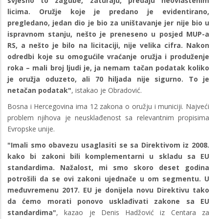
svjesno to zagube, zaturaju, predaju neovlaštenim
licima. Oružje koje je predano je evidentirano,
pregledano, jedan dio je bio za uništavanje jer nije bio u
ispravnom stanju, nešto je preneseno u posjed MUP-a
RS, a nešto je bilo na licitaciji, nije velika cifra. Nakon
odredbi koje su omogućile vraćanje oružja i produženje
roka – mali broj ljudi je, ja nemam tačan podatak koliko
je oružja oduzeto, ali 70 hiljada nije sigurno. To je
netačan podatak"
, istakao je Obradović.
Bosna i Hercegovina ima 12 zakona o oružju i municiji. Najveći
problem njihova je neusklađenost sa relevantnim propisima
Evropske unije.
"Imali smo obavezu usaglasiti se sa Direktivom iz 2008.
kako bi zakoni bili komplementarni u skladu sa EU
standardima. Nažalost, mi smo skoro deset godina
potrošili da se ovi zakoni ujednače u om segmentu. U
međuvremenu 2017. EU je donijela novu Direktivu tako
da ćemo morati ponovo usklađivati zakone sa EU
standardima"
, kazao je Denis Hadžović iz Centara za