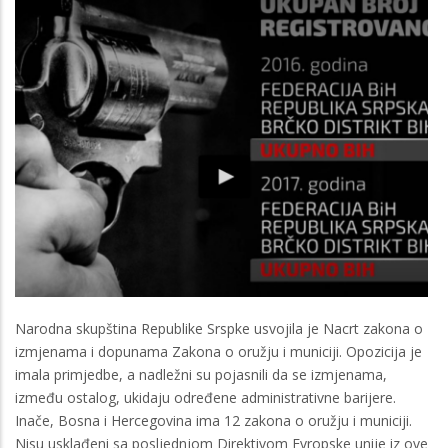
Narodna skupština Republike Srspke usvojila je Nacrt zakona o
izmjenama i dopunama Zakona o oružju i municiji. Opozicija je
imala primjedbe, a nadležni su pojasnili da se izmjenama,
između ostalog, ukidaju određene administrativne barijere.
Inače, Bosna i Hercegovina ima 12 zakona o oružju i municiji.
Nisu usklađeni sa posljednjom Direktivom Evropske unije iz ove