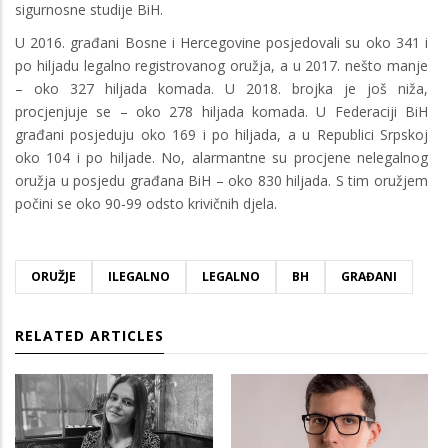
sigurnosne studije BiH.
U 2016. građani Bosne i Hercegovine posjedovali su oko 341 i
po hiljadu legalno registrovanog oružja, a u 2017. nešto manje
– oko 327 hiljada komada. U 2018. brojka je još niža,
procjenjuje se – oko 278 hiljada komada. U Federaciji BiH
građani posjeduju oko 169 i po hiljada, a u Republici Srpskoj
oko 104 i po hiljade. No, alarmantne su procjene nelegalnog
oružja u posjedu građana BiH – oko 830 hiljada. S tim oružjem
počini se oko 90-99 odsto krivičnih djela.
ORUŽJE
ILEGALNO
LEGALNO
BH
GRAĐANI
RELATED ARTICLES