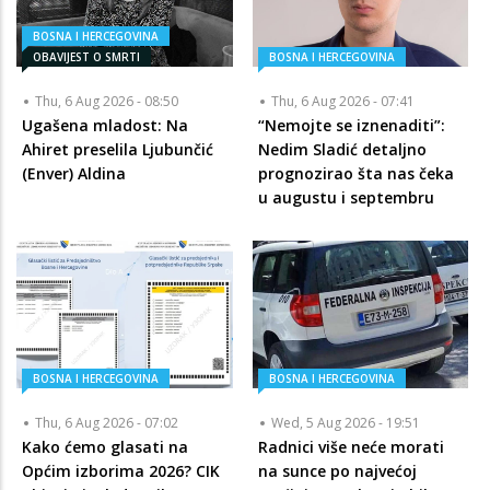
BOSNA I HERCEGOVINA
OBAVIJEST O SMRTI
BOSNA I HERCEGOVINA
Thu, 6 Aug 2026 - 08:50
Thu, 6 Aug 2026 - 07:41
Ugašena mladost: Na
“Nemojte se iznenaditi”:
Ahiret preselila Ljubunčić
Nedim Sladić detaljno
(Enver) Aldina
prognozirao šta nas čeka
u augustu i septembru
BOSNA I HERCEGOVINA
BOSNA I HERCEGOVINA
Thu, 6 Aug 2026 - 07:02
Wed, 5 Aug 2026 - 19:51
Kako ćemo glasati na
Radnici više neće morati
Općim izborima 2026? CIK
na sunce po najvećoj