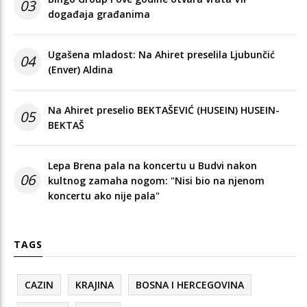
03
događaja građanima
Ugašena mladost: Na Ahiret preselila Ljubunčić
04
(Enver) Aldina
Na Ahiret preselio BEKTAŠEVIĆ (HUSEIN) HUSEIN-
05
BEKTAŠ
Lepa Brena pala na koncertu u Budvi nakon
06
kultnog zamaha nogom: "Nisi bio na njenom
koncertu ako nije pala"
TAGS
CAZIN
KRAJINA
BOSNA I HERCEGOVINA