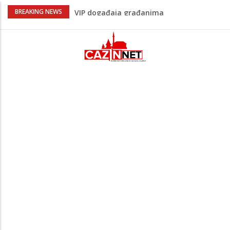
Sarajevo ipak u Mostaru igra
BREAKING NEWS
Čeferin odredio ko dijeli pravdu u 1 kolu
Premijer lige BiH
Lepa Brena pala na koncertu u Budvi
nakon kultnog zamaha nogom: "Nisi bio
na njenom koncertu ako nije pala"
Na Ahiret preselio BEKTAŠEVIĆ (HUSEIN)
HUSEIN-BEKTAŠ
Bingo Group i ove godine otvara vrata
VIP događaja građanima