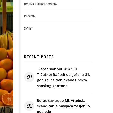
BOSNA I HERCEGOVINA
REGION
SVIJET
RECENT POSTS
“Pečat slobodi 2026”: U
Tržačkoj Rašteli obilježena 31.
01
godišnjica deblokade Unsko-
sanskog kantona
Borac savladao ML Vitebsk,
02
skandiranje navijača zasjenilo
pobjedu