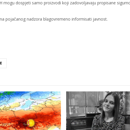
BiH mogu dospjeti samo proizvodi koji zadovoljavaju propisane sigurn
tima pojačanog nadzora blagovremeno informisati javnost.
E