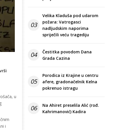
Velika Kladuša pod udarom
požara: Vatrogasci
03
nadljudskim naporima
spriječili veću tragediju
Čestitka povodom Dana
04
Grada Cazina
vrši
Porodica iz Krajine u centru
05
afere, gradonačelnik Kelna
pokrenuo istragu
rošača, u
g
Na Ahiret preselila Alić (rođ.
06
Kahrimanović) Kadira
ičnim
ni i