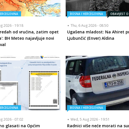
HERCEGOVINA
BOSNA I HERCEGOVINA
OBAVIJEST O
ug 2026 - 19:18
Thu, 6 Aug 2026 - 08:50
redah od vrućina, zatim opet
Ugašena mladost: Na Ahiret pr
a': BH Meteo najavljuje novi
Ljubunčić (Enver) Aldina
val
HERCEGOVINA
BOSNA I HERCEGOVINA
ug 2026 - 07:02
Wed, 5 Aug 2026 - 19:51
mo glasati na Općim
Radnici više neće morati na su