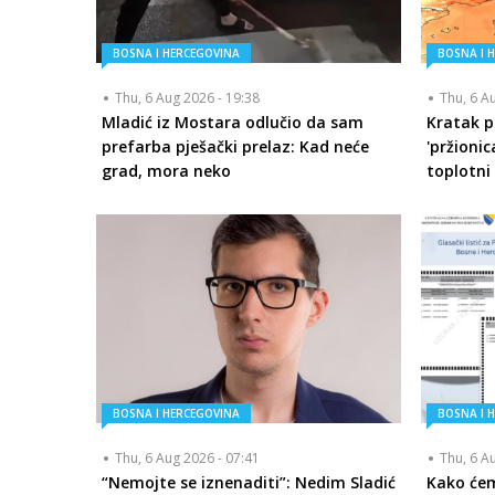
BOSNA I HERCEGOVINA
BOSNA I 
Thu, 6 Aug 2026 - 19:38
Thu, 6 A
Mladić iz Mostara odlučio da sam
Kratak p
prefarba pješački prelaz: Kad neće
'pržionic
grad, mora neko
toplotni 
BOSNA I HERCEGOVINA
BOSNA I 
Thu, 6 Aug 2026 - 07:41
Thu, 6 A
“Nemojte se iznenaditi”: Nedim Sladić
Kako će