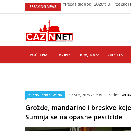
Porodica iz Krajine u centru afe
BREAKING NEWS
Čestitka povodom Dana Grada C
Velika Kladuša pod udarom požar
tragediju
Borac savladao ML Vitebsk, skand
“Pečat slobodi 2026”: U Tržačkoj
kantona
MAIN
NAVIGATION
POČETNA
CAZIN
KRAJINA
VIJESTI
/ Uredio:
Sara
BOSNA I HERCEGOVINA
17 Sep, 2025 - 17:39
Grožđe, mandarine i breskve koje
Sumnja se na opasne pesticide