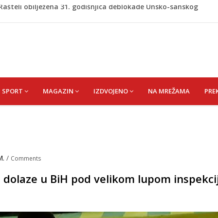
re, gradonačelnik Kelna pokrenuo istragu
azina
a: Vatrogasci nadljudskim naporima spriječili veću
iranje navijača zasjenilo pobjedu
 Rašteli obilježena 31. godišnjica deblokade Unsko-sanskog
SPORT
MAGAZIN
IZDVOJENO
NA MREŽAMA
PRE
M.
/
Comments
 dolaze u BiH pod velikom lupom inspekcij