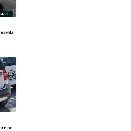
 SMRTI
eselila
nce po