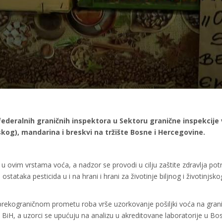
deralnih graničnih inspektora u Sektoru granične inspekcije 
kog), mandarina i breskvi na tržište Bosne i Hercegovine.
 u ovim vrstama voća, a nadzor se provodi u cilju zaštite zdravlja pot
ataka pesticida u i na hrani i hrani za životinje biljnog i životinjsko
 prekograničnom prometu roba vrše uzorkovanje pošiljki voća na gran
 BiH, a uzorci se upućuju na analizu u akreditovane laboratorije u Bos