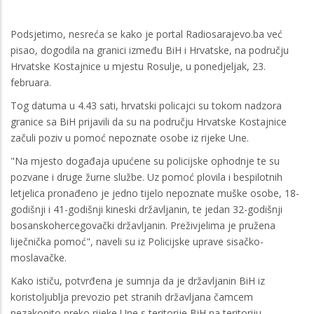
Podsjetimo, nesreća se kako je portal Radiosarajevo.ba već
pisao, dogodila na granici između BiH i Hrvatske, na području
Hrvatske Kostajnice u mjestu Rosulje, u ponedjeljak, 23.
februara.
Tog datuma u 4.43 sati, hrvatski policajci su tokom nadzora
granice sa BiH prijavili da su na području Hrvatske Kostajnice
začuli poziv u pomoć nepoznate osobe iz rijeke Une.
"Na mjesto događaja upućene su policijske ophodnje te su
pozvane i druge žurne službe. Uz pomoć plovila i bespilotnih
letjelica pronađeno je jedno tijelo nepoznate muške osobe, 18-
godišnji i 41-godišnji kineski državljanin, te jedan 32-godišnji
bosanskohercegovački državljanin. Preživjelima je pružena
liječnička pomoć", naveli su iz Policijske uprave sisačko-
moslavačke.
Kako ističu, potvrđena je sumnja da je državljanin BiH iz
koristoljublja prevozio pet stranih državljana čamcem
nezakonito preko rijeke Une s teritorije BiH na teritoriju