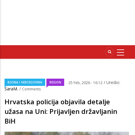
/ Uredio:
BOSNA I HERCEGOVINA
REGION
25 Feb, 2026 - 16:12
SaraM.
/
Comments
Hrvatska policija objavila detalje
užasa na Uni: Prijavljen državljanin
BiH