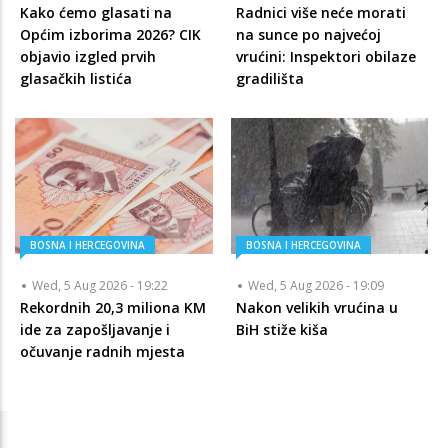
Kako ćemo glasati na
Radnici više neće morati
Općim izborima 2026? CIK
na sunce po najvećoj
objavio izgled prvih
vrućini: Inspektori obilaze
glasačkih listića
gradilišta
BOSNA I HERCEGOVINA
BOSNA I HERCEGOVINA
Wed, 5 Aug 2026 - 19:22
Wed, 5 Aug 2026 - 19:09
Rekordnih 20,3 miliona KM
Nakon velikih vrućina u
ide za zapošljavanje i
BiH stiže kiša
očuvanje radnih mjesta