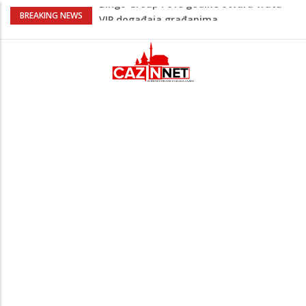
Sarajevo ipak u Mostaru igra
BREAKING NEWS
Čeferin odredio ko dijeli pravdu u 1 kolu
Premijer lige BiH
Lepa Brena pala na koncertu u Budvi
nakon kultnog zamaha nogom: "Nisi bio
na njenom koncertu ako nije pala"
Na Ahiret preselio BEKTAŠEVIĆ (HUSEIN)
HUSEIN-BEKTAŠ
Bingo Group i ove godine otvara vrata
VIP događaja građanima