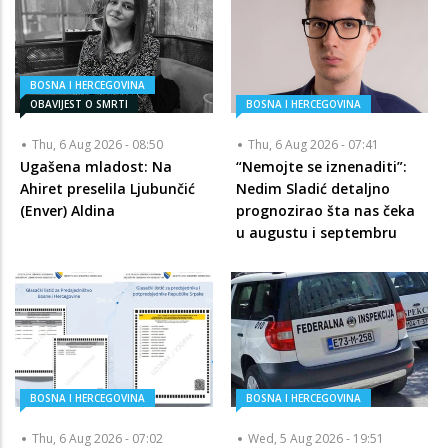
BOSNA I HERCEGOVINA
OBAVIJEST O SMRTI
BOSNA I HERCEGOVINA
Thu, 6 Aug 2026 - 08:50
Thu, 6 Aug 2026 - 07:41
Ugašena mladost: Na
“Nemojte se iznenaditi”:
Ahiret preselila Ljubunčić
Nedim Sladić detaljno
(Enver) Aldina
prognozirao šta nas čeka
u augustu i septembru
BOSNA I HERCEGOVINA
BOSNA I HERCEGOVINA
Thu, 6 Aug 2026 - 07:02
Wed, 5 Aug 2026 - 19:51