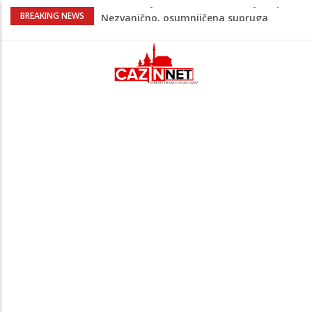
Na Ahiret preselila Bešić (rođ. Blažević)
BREAKING NEWS
Senija – Sena
Na Ahiret preselio ŠUPUK (Refik) ŠEFIK
Evo koje države su zasad za, a koje
protiv Infantina na izborima: Srbija i
Hrvatska se izjasnile
Majka Izeta Nanića progovorila nakon
obilježavanja godišnjice: "Doživjela sam
poniženje na mjestu gdje se odaje
počast mom sinu"
Novi detalji ubistva u Bosanskoj Krupi:
Nezvanično, osumnjičena supruga
ubijenog