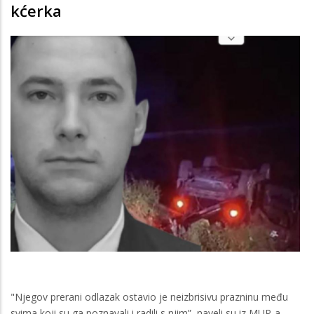
kćerka
"Njegov prerani odlazak ostavio je neizbrisivu prazninu među
svima koji su ga poznavali i radili s njim”, naveli su iz MUP-a