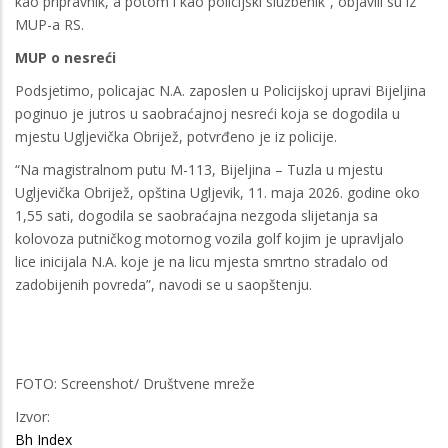
kao pripravnik, a potom i kao policijski službenik”, objavili su iz
MUP-a RS.
MUP o nesreći
Podsjetimo, policajac N.A. zaposlen u Policijskoj upravi Bijeljina
poginuo je jutros u saobraćajnoj nesreći koja se dogodila u
mjestu Ugljevička Obrijež, potvrđeno je iz policije.
“Na magistralnom putu M-113, Bijeljina – Tuzla u mjestu
Ugljevička Obrijež, opština Ugljevik, 11. maja 2026. godine oko
1,55 sati, dogodila se saobraćajna nezgoda slijetanja sa
kolovoza putničkog motornog vozila golf kojim je upravljalo
lice inicijala N.A. koje je na licu mjesta smrtno stradalo od
zadobijenih povreda”, navodi se u saopštenju.
FOTO: Screenshot/ Društvene mreže
Izvor:
Bh Index