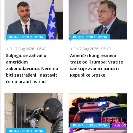
BOSNA I HERCEGOVINA
BOSNA I HERCEGOVINA
Fri, 7 Aug 2026 - 08:49
Fri, 7 Aug 2026 - 08:19
Suljagić se zahvalio
Američki kongresmeni
američkim
traže od Trumpa: Vratite
zakonodavcima: Nećemo
sankcije zvaničnicima iz
biti zastrašeni i nastavit
Republike Srpske
ćemo braniti istinu
BOSNA I HERCEGOVINA
REGION
BOSNA I HERCEGOVINA