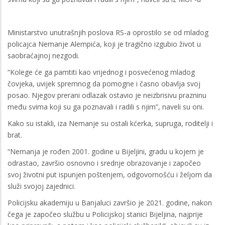
Ministarstvo unutrašnjih poslova RS-a oprostilo se od mladog
policajca Nemanje Alempića, koji je tragično izgubio život u
saobraćajnoj nezgodi.
“Kolege će ga pamtiti kao vrijednog i posvećenog mladog
čovjeka, uvijek spremnog da pomogne i časno obavlja svoj
posao. Njegov prerani odlazak ostavio je neizbrisivu prazninu
među svima koji su ga poznavali i radili s njim”, naveli su oni.
Kako su istakli, iza Nemanje su ostali kćerka, supruga, roditelji i
brat.
“Nemanja je rođen 2001. godine u Bijeljini, gradu u kojem je
odrastao, završio osnovno i srednje obrazovanje i započeo
svoj životni put ispunjen poštenjem, odgovornošću i željom da
služi svojoj zajednici.
Policijsku akademiju u Banjaluci završio je 2021. godine, nakon
čega je započeo službu u Policijskoj stanici Bijeljina, najprije