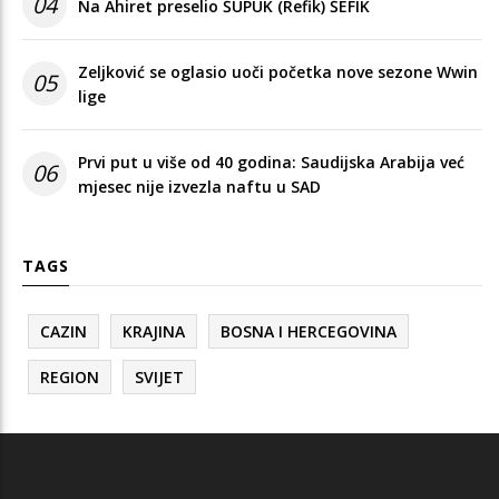
04
Na Ahiret preselio ŠUPUK (Refik) ŠEFIK
Zeljković se oglasio uoči početka nove sezone Wwin
05
lige
Prvi put u više od 40 godina: Saudijska Arabija već
06
mjesec nije izvezla naftu u SAD
TAGS
CAZIN
KRAJINA
BOSNA I HERCEGOVINA
REGION
SVIJET