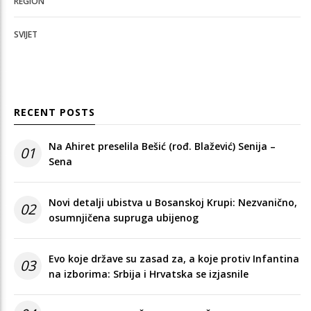
REGION
SVIJET
RECENT POSTS
Na Ahiret preselila Bešić (rođ. Blažević) Senija –
01
Sena
Novi detalji ubistva u Bosanskoj Krupi: Nezvanično,
02
osumnjičena supruga ubijenog
Evo koje države su zasad za, a koje protiv Infantina
03
na izborima: Srbija i Hrvatska se izjasnile