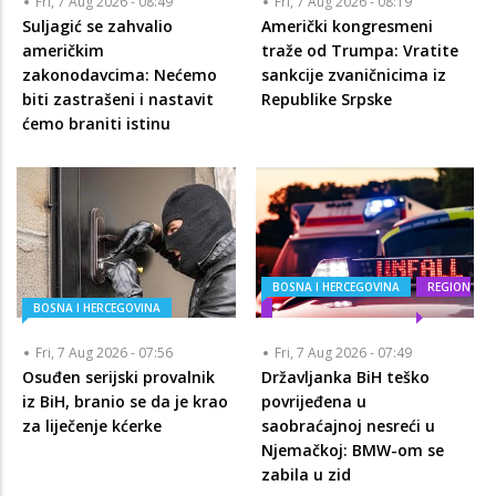
Fri, 7 Aug 2026 - 08:49
Fri, 7 Aug 2026 - 08:19
Suljagić se zahvalio
Američki kongresmeni
američkim
traže od Trumpa: Vratite
zakonodavcima: Nećemo
sankcije zvaničnicima iz
biti zastrašeni i nastavit
Republike Srpske
ćemo braniti istinu
BOSNA I HERCEGOVINA
REGION
BOSNA I HERCEGOVINA
Fri, 7 Aug 2026 - 07:56
Fri, 7 Aug 2026 - 07:49
Osuđen serijski provalnik
Državljanka BiH teško
iz BiH, branio se da je krao
povrijeđena u
za liječenje kćerke
saobraćajnoj nesreći u
Njemačkoj: BMW-om se
zabila u zid