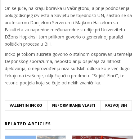
On se juče, na kraju boravka u Vašingtonu, a prije podnošenja
polugodišnjeg izvještaja Savjetu bezbjednosti UN, sastao se sa
profesorom Danijelom Serverom i Majkom Halcelom sa
Fakulteta za napredne međunarodne studije pri Univerzitetu
DŽons Hopkins i tom prilikom govorio o generalnoj paralizi
političkih procesa u BiH.
Incko je tokom susreta govorio o stalnom osporavanju temelja
Dejtonskog sporazuma, nepostojanju osjećaja za hitnost
djelovanja, o neprovođenju niza sudskih odluka koje već dugo
čekaju na izvršenje, uključujući u predmetu "Sejdić-Finci", te
retorici podjela koja se čuje od nekih zvaničnika.
VALENTIN INCKO
NEFORMIRANJE VLASTI
RAZVOJ BIH
RELATED ARTICLES