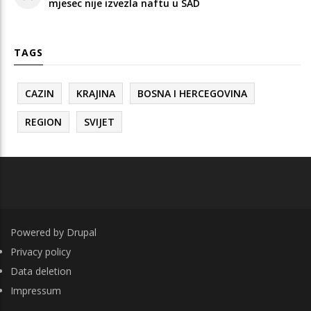
mjesec nije izvezla naftu u SAD
TAGS
CAZIN
KRAJINA
BOSNA I HERCEGOVINA
REGION
SVIJET
Powered by
Drupal
FOOTER
Privacy policy
Data deletion
Impressum