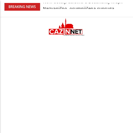
Na Ahiret preselila Bešić (rođ. Blažević)
BREAKING NEWS
Senija – Sena
Na Ahiret preselio ŠUPUK (Refik) ŠEFIK
Evo koje države su zasad za, a koje
protiv Infantina na izborima: Srbija i
Hrvatska se izjasnile
Majka Izeta Nanića progovorila nakon
obilježavanja godišnjice: "Doživjela sam
poniženje na mjestu gdje se odaje
počast mom sinu"
Novi detalji ubistva u Bosanskoj Krupi:
Nezvanično, osumnjičena supruga
ubijenog