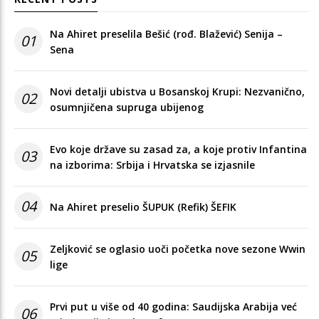
Na Ahiret preselila Bešić (rođ. Blažević) Senija –
01
Sena
Novi detalji ubistva u Bosanskoj Krupi: Nezvanično,
02
osumnjičena supruga ubijenog
Evo koje države su zasad za, a koje protiv Infantina
03
na izborima: Srbija i Hrvatska se izjasnile
04
Na Ahiret preselio ŠUPUK (Refik) ŠEFIK
Zeljković se oglasio uoči početka nove sezone Wwin
05
lige
Prvi put u više od 40 godina: Saudijska Arabija već
06