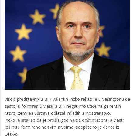
Visoki predstavnik u BiH Valentin Incko rekao je u Vašingtonu da
zastoj u formiranju vlasti u BiH negativno utiče na generalni
razvoj zemlje i ubrzava odlazak mladih u inostranstvo.
Incko je istakao da je prošla godina od opštih izbora, a vlasti
još nisu formirane na svim nivoima, saopšteno je danas iz
OHR-a.