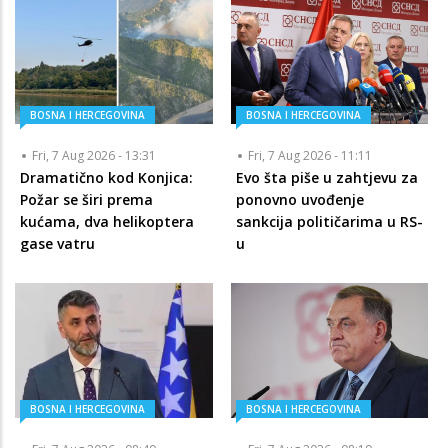
BOSNA I HERCEGOVINA
BOSNA I HERCEGOVINA
Fri, 7 Aug 2026 - 13:31
Fri, 7 Aug 2026 - 11:11
Dramatično kod Konjica:
Evo šta piše u zahtjevu za
Požar se širi prema
ponovno uvođenje
kućama, dva helikoptera
sankcija političarima u RS-
gase vatru
u
BOSNA I HERCEGOVINA
BOSNA I HERCEGOVINA