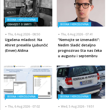
BOSNA I HERCEGOVINA
OBAVIJEST O SMRTI
BOSNA I HERCEGOVINA
Thu, 6 Aug 2026 - 08:50
Thu, 6 Aug 2026 - 07:41
Ugašena mladost: Na
“Nemojte se iznenaditi”:
Ahiret preselila Ljubunčić
Nedim Sladić detaljno
(Enver) Aldina
prognozirao šta nas čeka
u augustu i septembru
BOSNA I HERCEGOVINA
BOSNA I HERCEGOVINA
Thu, 6 Aug 2026 - 07:02
Wed, 5 Aug 2026 - 19:51