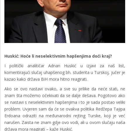
Huskić: Hoće li neselektivnim hapšenjima doći kraj?
I politički analitičar Adnan Huskić u izjavi za naš list,
komentirajući slučaj uhapšenog bh. studenta u Turskoj, jučer je
kazao kako država BiH mora hitno reagirati.
Ako se ovo nastavi ovako, a sve su prilike da neće stati, ne
znam šta možemo očekivati da se dalje dešava. Pogotovo ako
se nastavi s neselektivnim hapšenjima i to je sada postao veliki
problem. Uvjeren sam da će se ovakva politika Redžepa Tajipa
Erdoana odraziti na međunarodni rejting Turske, koji je već
narušen. Zaista ne znam gdje ovo vodi, ali u ovom slučaju naša
država mora reagirati – kaže Huskić.