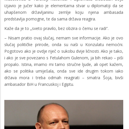
izjavio je jučer kako je elementarna stvar u diplomatiji da se
uhapšenom državljaninu zemlje koju njena ambasada
predstavlja pomogne, te da sama država reagira.
Kaže da je to „sveto pravilo, bez obzira o čemu se radi”.
– Nisam pratio ovaj slučaj, nemam sve informacije. Ako je ovo
slučaj političke prirode, onda su naši u Konzulatu nemoćni.
Pogotovo ako je ovdje riječ o sukobu dvije ličnosti. Ako je tako,
i ako je sve povezano s Fetulahom Gulenom, ja bih rekao – piši
propalo. Istina, imamo mi tamo stručne ljude, ali opet kažem,
ako se politika umiješala, onda sve ide drugim tokom iako
država mora i treba odmah reagirati – smatra Šoja, bivši
ambasador BiH u Francuskoj i Egiptu.