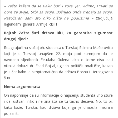
– Zašto kažem da se Bakir bori i zove. Jer, vidimo, Hrvati se
bore za svoje, Srbi za svoje, Bošnjaci onda trebaju za svoje.
Razočaran sam što niko ništa ne poduzima –
zaključuje
legendarni general Armije RBiH
Bajtal: Zašto šuti država BiH, ko garantira sigurnost
drugoj djeci?
Reagirajući na slučaj bh. studenta u Turskoj Selmira Mašetovića
koji je u Turskoj uhapšen 22. maja pod sumnjom da je
navodno sljedbenik Fetulaha Gulena iako o tome nisu dati
nikakvi dokazi, dr. Esad Bajtal, ugledni politički analitičar, kazao
je jučer kako je simptomatično da država Bosna i Hercegovina
šuti.
Nema argumenata
On napominje da su informacije o hapšenju studenta vrlo šture
i da, ustvari, niko i ne zna šta se tu tačno dešava. No, to bi,
kako kaže, Turska, kao država koja ga je uhapsila, morala
pojasniti.