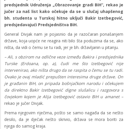
predsjednik Udruženja „Obrazovanje gradi BiH“, rekao je
jučer za naš list kako očekuje da se u slučaj uhapšenog
bh. studenta u Turskoj hitno uključi Bakir Izetbegović,
predsjedavajući Predsjedništva BiH.
General Divjak nam je pojasnio da je razočaran ponašanjem
države, koja uopće ne reagira niti bilo šta poduzima da se, ako
ništa, da vidi o čemu se tu radi, jer je bh. državljanin u pitanju.
– Ali, s obzirom na odlične veze između Bakira i predsjednika
Turske (Erdoana, op. a), čudi me što Izetbegović nije
intervenirao, ako ništa drugo da se raspita o čemu se tu radi.
Ovako je ovaj mladić prepušten interesima druge države. On
je građanin BiH, on pripada bošnjačkom narodu i očekujem
da direktno Bakir Izetbegović digne slušalicu i razgovora s
čovjekom kojem je Alija Izetbegović ostavio BiH u amanet –
rekao je jučer Divjak.
Prema njegovim riječima, pošto se samo nagađa da se nešto
desilo, da je dječak nešto skrivio, država se mora boriti za
njega do samog kraja.