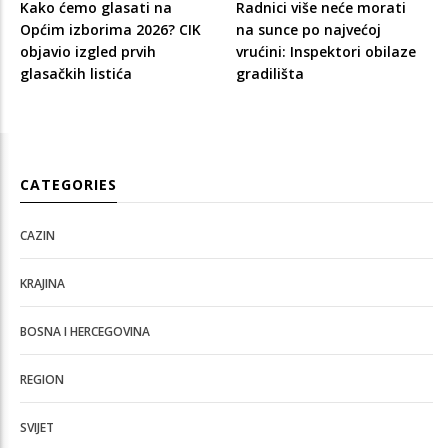
Kako ćemo glasati na
Radnici više neće morati
Općim izborima 2026? CIK
na sunce po najvećoj
objavio izgled prvih
vrućini: Inspektori obilaze
glasačkih listića
gradilišta
CATEGORIES
CAZIN
KRAJINA
BOSNA I HERCEGOVINA
REGION
SVIJET