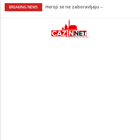
Heroji se ne zaboravljaju –
BREAKING NEWS
motomaraton stigao u Bosanski
Petrovac
Video/ Severina prekinula koncert i
poslala poruku o Srebrenici: Kad svi
priznamo genocid, bit ćemo sretne i
vesele države
Na Ahiret preselio RAMIĆ (SAFETA) SENAD
Kratak predah od vrućina, zatim opet
'pržionica': BH Meteo najavljuje novi
toplotni val
Na Ahiret preselila Alić (rođ.
Kahrimanović) Kadira