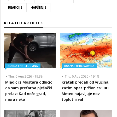
REAKCIJE
HAPŠENJE
RELATED ARTICLES
BOSNA I HERCEGOVINA
BOSNA I HERCEGOVINA
Thu, 6 Aug 2026 - 19:38
Thu, 6 Aug 2026 - 19:18
Mladić iz Mostara odlučio
Kratak predah od vrućina,
da sam prefarba pješački
zatim opet 'pržionica': BH
prelaz: Kad neće grad,
Meteo najavljuje novi
mora neko
toplotni val