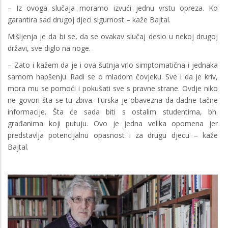
– Iz ovoga slučaja moramo izvući jednu vrstu opreza. Ko
garantira sad drugoj djeci sigurnost – kaže Bajtal.
Mišljenja je da bi se, da se ovakav slučaj desio u nekoj drugoj
državi, sve diglo na noge.
– Zato i kažem da je i ova šutnja vrlo simptomatična i jednaka
samom hapšenju. Radi se o mladom čovjeku. Sve i da je kriv,
mora mu se pomoći i pokušati sve s pravne strane. Ovdje niko
ne govori šta se tu zbiva. Turska je obavezna da dadne tačne
informacije. Šta će sada biti s ostalim studentima, bh.
građanima koji putuju. Ovo je jedna velika opomena jer
predstavlja potencijalnu opasnost i za drugu djecu – kaže
Bajtal.