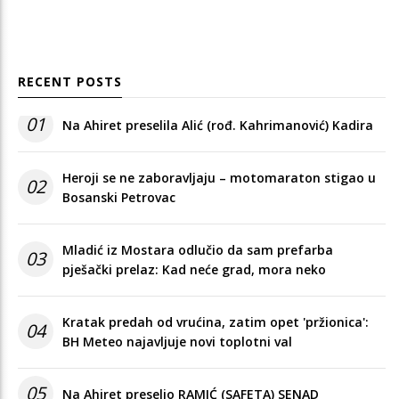
RECENT POSTS
01
Na Ahiret preselila Alić (rođ. Kahrimanović) Kadira
Heroji se ne zaboravljaju – motomaraton stigao u
02
Bosanski Petrovac
Mladić iz Mostara odlučio da sam prefarba
03
pješački prelaz: Kad neće grad, mora neko
Kratak predah od vrućina, zatim opet 'pržionica':
04
BH Meteo najavljuje novi toplotni val
05
Na Ahiret preselio RAMIĆ (SAFETA) SENAD