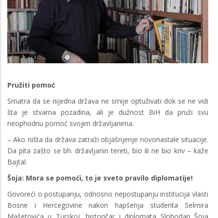
Pružiti pomoć
Smatra da se nijedna država ne smije optuživati dok se ne vidi
šta je stvarna pozadina, ali je dužnost BiH da pruži svu
neophodnu pomoć svojim državljanima.
– Ako ništa da država zatraži objašnjenje novonastale situacije.
Da pita zašto se bh. državljanin tereti, bio ili ne bio kriv – kaže
Bajtal.
Šoja: Mora se pomoći, to je sveto pravilo diplomatije!
Govoreći o postupanju, odnosno nepostupanju institucija vlasti
Bosne i Hercegovine nakon hapšenja studenta Selmira
Mašetovića u Turskoj, historičar i diplomata Slobodan Šoja