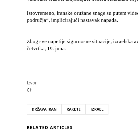
Istovremeno, iranske oružane snage su putem video
područja“, implicirajući nastavak napada.
Zbog sve napetije sigurnosne situacije, izraelska a
četvrtka, 19. juna.
Izvor:
CH
DRŽAVA IRAN
RAKETE
IZRAEL
RELATED ARTICLES