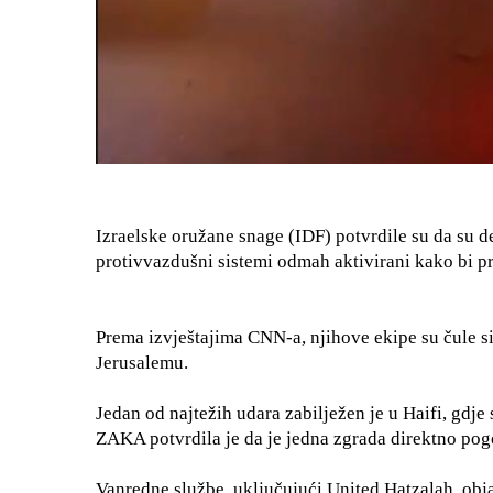
Izraelske oružane snage (IDF) potvrdile su da su de
protivvazdušni sistemi odmah aktivirani kako bi pre
Prema izvještajima CNN-a, njihove ekipe su čule sir
Jerusalemu.
Jedan od najtežih udara zabilježen je u Haifi, gdje
ZAKA potvrdila je da je jedna zgrada direktno pogo
Vanredne službe, uključujući United Hatzalah, obja