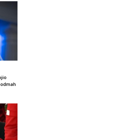
jio
a odmah