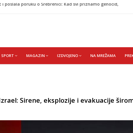
A) SENAD
pet 'pržionica': BH Meteo najavljuje novi toplotni val
m prefarba pješački prelaz: Kad neće grad, mora neko
Krajini sutra i tokom vikenda
 i poslala poruku o Srebrenici: Kad svi priznamo genocid,
SPORT
MAGAZIN
IZDVOJENO
NA MREŽAMA
PRE
zrael: Sirene, eksplozije i evakuacije širo