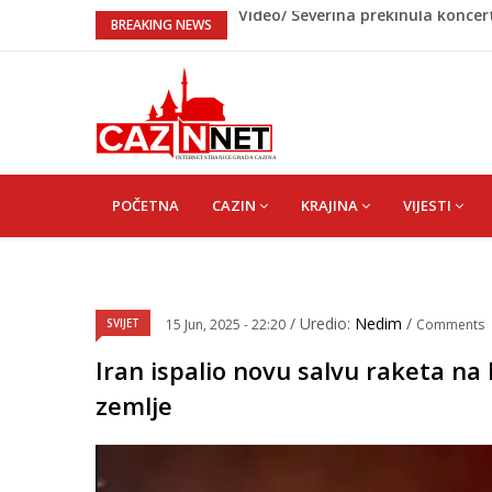
Na Ahiret preselio RAMIĆ (SAFET
BREAKING NEWS
Kratak predah od vrućina, zatim o
Mladić iz Mostara odlučio da sa
Evo gdje i kada nestaje struja u 
Video/ Severina prekinula koncert
bit ćemo sretne i vesele države
MAIN
NAVIGATION
POČETNA
CAZIN
KRAJINA
VIJESTI
/ Uredio:
Nedim
/
SVIJET
15 Jun, 2025 - 22:20
Comments
Iran ispalio novu salvu raketa na I
zemlje