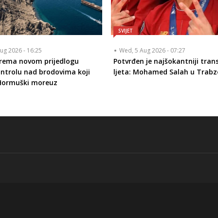
SVIJET
ug 2026 - 16:25
Wed, 5 Aug 2026 - 07:27
prema novom prijedlogu
Potvrđen je najšokantniji tran
ontrolu nad brodovima koji
ljeta: Mohamed Salah u Trabz
 Hormuški moreuz