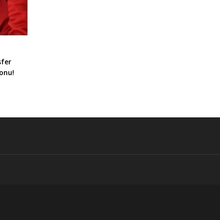
sfer
onu!