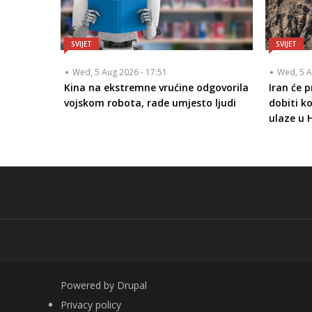
SVIJET
SVIJET
Wed, 5 Aug 2026 - 17:51
Wed, 5 A
Kina na ekstremne vrućine odgovorila
Iran će 
vojskom robota, rade umjesto ljudi
dobiti k
ulaze u
Powered by
Drupal
FOOTER
Privacy policy