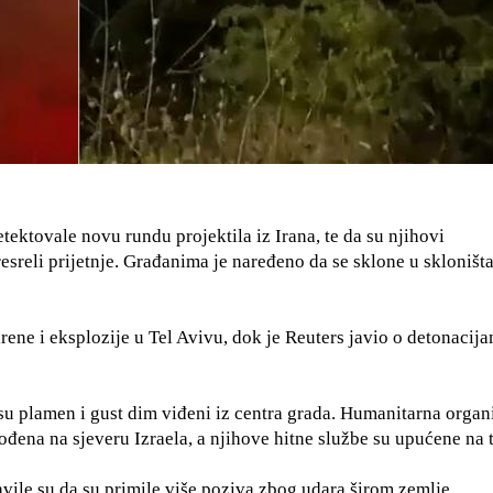
tektovale novu rundu projektila iz Irana, te da su njihovi
sreli prijetnje. Građanima je naređeno da se sklone u skloništa
ene i eksplozije u Tel Avivu, dok je Reuters javio o detonacija
 su plamen i gust dim viđeni iz centra grada. Humanitarna organ
đena na sjeveru Izraela, a njihove hitne službe su upućene na 
vile su da su primile više poziva zbog udara širom zemlje.