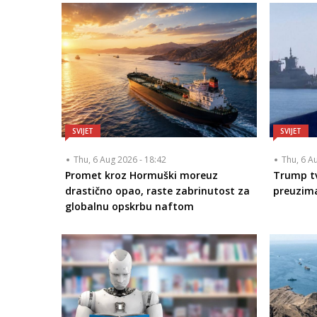
SVIJET
SVIJET
Thu, 6 Aug 2026 - 18:42
Thu, 6 A
Promet kroz Hormuški moreuz
Trump tv
drastično opao, raste zabrinutost za
preuzim
globalnu opskrbu naftom