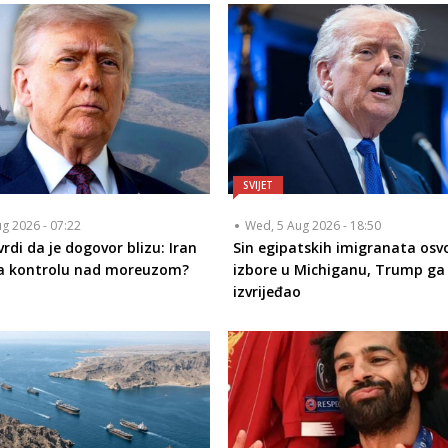
SVIJET
ug 2026 - 07:22
Wed, 5 Aug 2026 - 18:50
rdi da je dogovor blizu: Iran
Sin egipatskih imigranata osvo
a kontrolu nad moreuzom?
izbore u Michiganu, Trump g
izvrijeđao