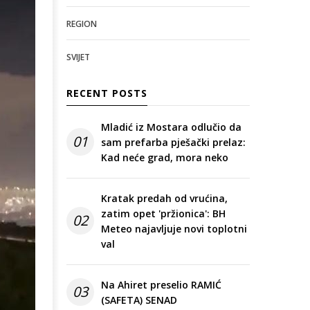
REGION
SVIJET
RECENT POSTS
Mladić iz Mostara odlučio da
01
sam prefarba pješački prelaz:
Kad neće grad, mora neko
Kratak predah od vrućina,
zatim opet 'pržionica': BH
02
Meteo najavljuje novi toplotni
val
Na Ahiret preselio RAMIĆ
03
(SAFETA) SENAD