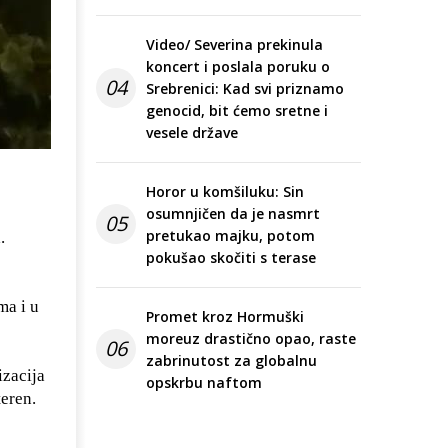
Video/ Severina prekinula
koncert i poslala poruku o
04
Srebrenici: Kad svi priznamo
genocid, bit ćemo sretne i
vesele države
Horor u komšiluku: Sin
osumnjičen da je nasmrt
05
pretukao majku, potom
.
pokušao skočiti s terase
ma i u
Promet kroz Hormuški
moreuz drastično opao, raste
06
zabrinutost za globalnu
izacija
opskrbu naftom
teren.