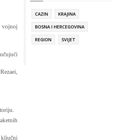
CAZIN
KRAJINA
 vojnoj
BOSNA I HERCEGOVINA
REGION
SVIJET
jučujući
Rezaei,
oriju.
raketnih
ključni