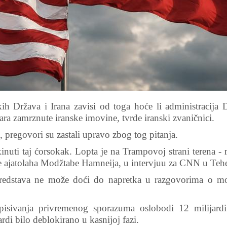
 Država i Irana zavisi od toga hoće li administracija 
ara zamrznute iranske imovine, tvrde iranski zvaničnici.
 pregovori su zastali upravo zbog tog pitanja.
nuti taj ćorsokak. Lopta je na Trampovoj strani terena - 
 ajatolaha Modžtabe Hamneija, u intervjuu za CNN u Teh
sredstava ne može doći do napretka u razgovorima o 
isivanja privremenog sporazuma oslobodi 12 milijardi
rdi bilo deblokirano u kasnijoj fazi.