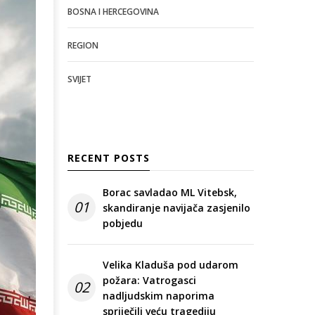
BOSNA I HERCEGOVINA
REGION
SVIJET
RECENT POSTS
Borac savladao ML Vitebsk,
01
skandiranje navijača zasjenilo
pobjedu
Velika Kladuša pod udarom
požara: Vatrogasci
02
nadljudskim naporima
spriječili veću tragediju