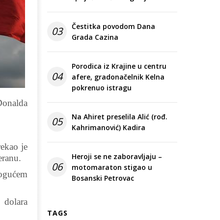
Čestitka povodom Dana
03
Grada Cazina
Porodica iz Krajine u centru
04
afere, gradonačelnik Kelna
pokrenuo istragu
Donalda
Na Ahiret preselila Alić (rođ.
05
Kahrimanović) Kadira
rekao je
Heroji se ne zaboravljaju –
eranu.
06
motomaraton stigao u
mogućem
Bosanski Petrovac
 dolara
TAGS