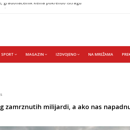
azina
a: Vatrogasci nadljudskim naporima spriječili veću
iranje navijača zasjenilo pobjedu
hrimanović) Kadira
re, gradonačelnik Kelna pokrenuo istragu
SPORT
MAGAZIN
IZDVOJENO
NA MREŽAMA
PRE
s
og zamrznutih milijardi, a ako nas napadnu