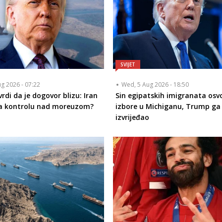
SVIJET
ug 2026 - 07:22
Wed, 5 Aug 2026 - 18:50
rdi da je dogovor blizu: Iran
Sin egipatskih imigranata osvo
a kontrolu nad moreuzom?
izbore u Michiganu, Trump g
izvrijeđao