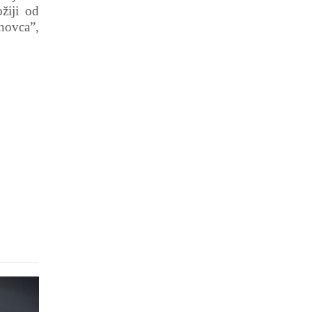
žiji od
novca”,