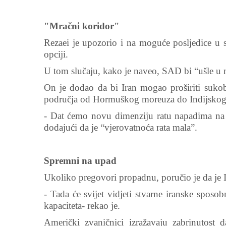
"Mračni koridor"
Rezaei je upozorio i na moguće posljedice u
opciji.
U tom slučaju, kako je naveo, SAD bi “ušle u 
On je dodao da bi Iran mogao proširiti sukob 
područja od Hormuškog moreuza do Indijskog
- Dat ćemo novu dimenziju ratu napadima na 
dodajući da je “vjerovatnoća rata mala”.
Spremni na upad
Ukoliko pregovori propadnu, poručio je da je I
- Tada će svijet vidjeti stvarne iranske sposo
kapaciteta- rekao je.
Američki zvaničnici izražavaju zabrinutost 