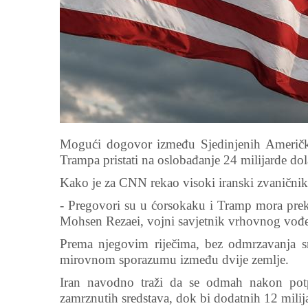
Mogući dogovor između Sjedinjenih Američkih
Trampa pristati na oslobađanje 24 milijarde dol
Kako je za CNN rekao visoki iranski zvaničnik,
- Pregovori su u ćorsokaku i Tramp mora preki
Mohsen Rezaei, vojni savjetnik vrhovnog vođe
Prema njegovim riječima, bez odmrzavanja 
mirovnom sporazumu između dvije zemlje.
Iran navodno traži da se odmah nakon potp
zamrznutih sredstava, dok bi dodatnih 12 milija