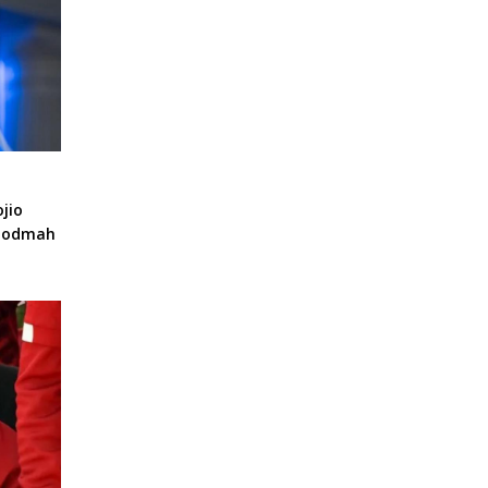
jio
a odmah