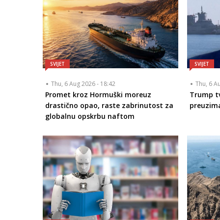
SVIJET
SVIJET
Thu, 6 Aug 2026 - 18:42
Thu, 6 A
Promet kroz Hormuški moreuz
Trump tv
drastično opao, raste zabrinutost za
preuzim
globalnu opskrbu naftom