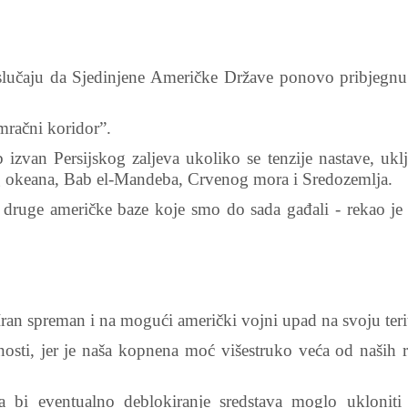
 slučaju da Sjedinjene Američke Države ponovo pribjegnu
mračni koridor”.
izvan Persijskog zaljeva ukoliko se tenzije nastave, ukl
 okeana, Bab el-Mandeba, Crvenog mora i Sredozemlja.
druge američke baze koje smo do sada gađali - rekao je 
ran spreman i na mogući američki vojni upad na svoju terit
bnosti, jer je naša kopnena moć višestruko veća od naših 
da bi eventualno deblokiranje sredstava moglo ukloniti 