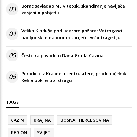
Borac savladao ML Vitebsk, skandiranje navijača
03
zasjenilo pobjedu
Velika Kladuša pod udarom požara: Vatrogasci
04
nadljudskim naporima spriječili veću tragediju
05
Čestitka povodom Dana Grada Cazina
Porodica iz Krajine u centru afere, gradonačelnik
06
Kelna pokrenuo istragu
TAGS
CAZIN
KRAJINA
BOSNA I HERCEGOVINA
REGION
SVIJET