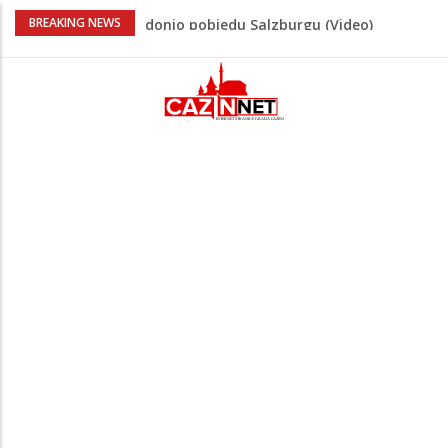
“Pečat slobodi 2026”: U Tržačkoj Rašteli
BREAKING NEWS
obilježena 31. godišnjica deblokade
Unsko-sanskog kantona
Porodica iz Krajine u centru afere,
gradonačelnik Kelna pokrenuo istragu
Čestitka povodom Dana Grada Cazina
Velika Kladuša pod udarom požara:
Vatrogasci nadljudskim naporima
spriječili veću tragediju
Tabaković ušao s klupe i prvijencem
donio pobjedu Salzburgu (Video)