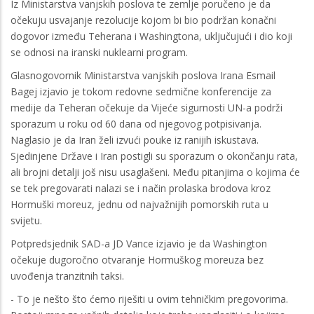
Iz Ministarstva vanjskih poslova te zemlje poručeno je da
očekuju usvajanje rezolucije kojom bi bio podržan konačni
dogovor između Teherana i Washingtona, uključujući i dio koji
se odnosi na iranski nuklearni program.
Glasnogovornik Ministarstva vanjskih poslova Irana Esmail
Bagej izjavio je tokom redovne sedmične konferencije za
medije da Teheran očekuje da Vijeće sigurnosti UN-a podrži
sporazum u roku od 60 dana od njegovog potpisivanja.
Naglasio je da Iran želi izvući pouke iz ranijih iskustava.
Sjedinjene Države i Iran postigli su sporazum o okončanju rata,
ali brojni detalji još nisu usaglašeni. Među pitanjima o kojima će
se tek pregovarati nalazi se i način prolaska brodova kroz
Hormuški moreuz, jednu od najvažnijih pomorskih ruta u
svijetu.
Potpredsjednik SAD-a JD Vance izjavio je da Washington
očekuje dugoročno otvaranje Hormuškog moreuza bez
uvođenja tranzitnih taksi.
- To je nešto što ćemo riješiti u ovim tehničkim pregovorima.