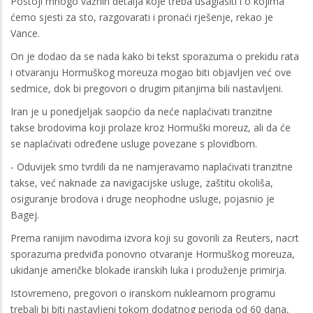
Postoji mnogo važnih detalja koje treba usaglasiti i o kojima
ćemo sjesti za sto, razgovarati i pronaći rješenje, rekao je
Vance.
On je dodao da se nada kako bi tekst sporazuma o prekidu rata
i otvaranju Hormuškog moreuza mogao biti objavljen već ove
sedmice, dok bi pregovori o drugim pitanjima bili nastavljeni.
Iran je u ponedjeljak saopćio da neće naplaćivati tranzitne
takse brodovima koji prolaze kroz Hormuški moreuz, ali da će
se naplaćivati određene usluge povezane s plovidbom.
- Oduvijek smo tvrdili da ne namjeravamo naplaćivati tranzitne
takse, već naknade za navigacijske usluge, zaštitu okoliša,
osiguranje brodova i druge neophodne usluge, pojasnio je
Bagej.
Prema ranijim navodima izvora koji su govorili za Reuters, nacrt
sporazuma predviđa ponovno otvaranje Hormuškog moreuza,
ukidanje američke blokade iranskih luka i produženje primirja.
Istovremeno, pregovori o iranskom nuklearnom programu
trebali bi biti nastavljeni tokom dodatnog perioda od 60 dana,