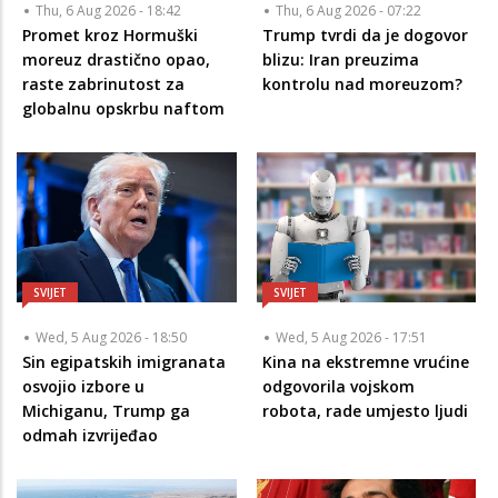
Thu, 6 Aug 2026 - 18:42
Thu, 6 Aug 2026 - 07:22
Promet kroz Hormuški
Trump tvrdi da je dogovor
moreuz drastično opao,
blizu: Iran preuzima
raste zabrinutost za
kontrolu nad moreuzom?
globalnu opskrbu naftom
SVIJET
SVIJET
Wed, 5 Aug 2026 - 18:50
Wed, 5 Aug 2026 - 17:51
Sin egipatskih imigranata
Kina na ekstremne vrućine
osvojio izbore u
odgovorila vojskom
Michiganu, Trump ga
robota, rade umjesto ljudi
odmah izvrijeđao