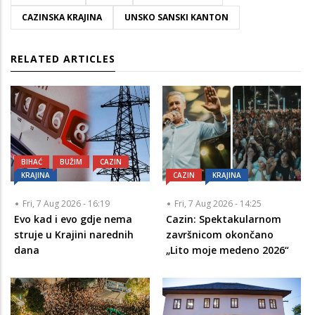
CAZINSKA KRAJINA
UNSKO SANSKI KANTON
RELATED ARTICLES
BIHAĆ
BUŽIM
CAZIN
KRAJINA
CAZIN
KRAJINA
Fri, 7 Aug 2026 - 16:19
Fri, 7 Aug 2026 - 14:25
Evo kad i evo gdje nema
Cazin: Spektakularnom
struje u Krajini narednih
završnicom okončano
dana
„Lito moje medeno 2026“