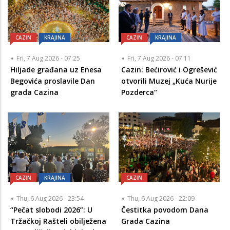
CAZIN
KRAJINA
CAZIN
KRAJINA
Fri, 7 Aug 2026 - 07:25
Fri, 7 Aug 2026 - 07:11
Hiljade građana uz Enesa
Cazin: Bećirović i Ogrešević
Begovića proslavile Dan
otvorili Muzej „Kuća Nurije
grada Cazina
Pozderca“
CAZIN
KRAJINA
CAZIN
Thu, 6 Aug 2026 - 23:54
Thu, 6 Aug 2026 - 22:09
“Pečat slobodi 2026”: U
Čestitka povodom Dana
Tržačkoj Rašteli obilježena
Grada Cazina