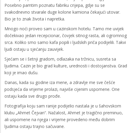
Posebno pamtim poznatu fabriku crijepa, gdje su se
svakodnevno stvarale duge kolone kamiona čekajući utovar.
Bio je to znak života i napretka.
Mnogo noći proveo sam u cazinskom hotelu. Tamo me uvijek
dočekivao jedan recepcionar, čovjek sitnog rasta, ali ogromnog
srca. Koliko smo samo kafa popili i ljudskih priča podijelili. Takvi
ljudi ostaju u sjećanju zauvijek.
Sjećam se i šetnji gradom, odlazaka na tržnicu, susreta sa
ljudima. Cazin je bio grad kulture, urednosti i dostojanstva. Grad
koji je imao dušu.
Danas, kada su godine iza mene, a zdravlje me sve češće
podsjeća da vrijeme prolazi, najviše cijenim uspomene. One
ostaju kada sve drugo prođe.
Fotografija koju sam ranije podijelio nastala je u šahovskom
klubu „Ahmet Čejvan“. Nažalost, Ahmet je tragično preminuo,
ali uspomene na njega i vrijeme provedeno među dobrim
ljudima ostaju trajno sačuvane.