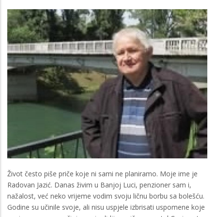
Život često piše priče koje ni sami ne planiramo. Moje ime je
Radovan Jazić. Danas živim u Banjoj Luci, penzioner sam i,
nažalost, već neko vrijeme vodim svoju ličnu borbu sa bolešću.
Godine su učinile svoje, ali nisu uspjele izbrisati uspomene koje