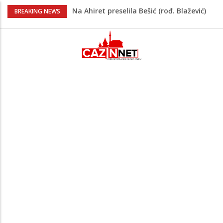
Na Ahiret preselila Bešić (rođ. Blažević)
BREAKING NEWS
Senija – Sena
Na Ahiret preselio ŠUPUK (Refik) ŠEFIK
Evo koje države su zasad za, a koje
protiv Infantina na izborima: Srbija i
Hrvatska se izjasnile
Majka Izeta Nanića progovorila nakon
obilježavanja godišnjice: "Doživjela sam
poniženje na mjestu gdje se odaje
počast mom sinu"
Novi detalji ubistva u Bosanskoj Krupi:
Nezvanično, osumnjičena supruga
ubijenog