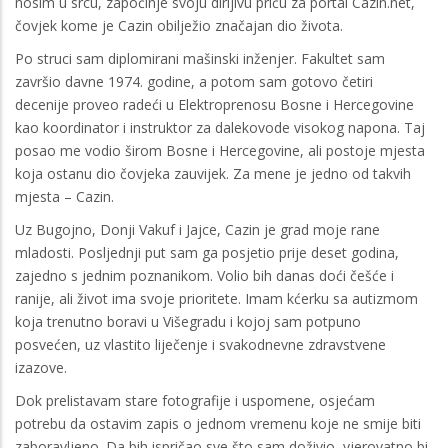
nosim u srcu, započinje svoju dirljivu priču za portal Cazin.net,
čovjek kome je Cazin obilježio značajan dio života.
Po struci sam diplomirani mašinski inženjer. Fakultet sam
završio davne 1974. godine, a potom sam gotovo četiri
decenije proveo radeći u Elektroprenosu Bosne i Hercegovine
kao koordinator i instruktor za dalekovode visokog napona. Taj
posao me vodio širom Bosne i Hercegovine, ali postoje mjesta
koja ostanu dio čovjeka zauvijek. Za mene je jedno od takvih
mjesta – Cazin.
Uz Bugojno, Donji Vakuf i Jajce, Cazin je grad moje rane
mladosti. Posljednji put sam ga posjetio prije deset godina,
zajedno s jednim poznanikom. Volio bih danas doći češće i
ranije, ali život ima svoje prioritete. Imam kćerku sa autizmom
koja trenutno boravi u Višegradu i kojoj sam potpuno
posvećen, uz vlastito liječenje i svakodnevne zdravstvene
izazove.
Dok prelistavam stare fotografije i uspomene, osjećam
potrebu da ostavim zapis o jednom vremenu koje ne smije biti
zaboravljeno. Da bih ispričao sve što sam doživio, vjerovatno bi