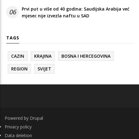
Prvi put u više od 40 godina: Saudijska Arabija već
06
mjesec nije izvezla naftu u SAD
TAGS
CAZIN
KRAJINA
BOSNA I HERCEGOVINA
REGION
SVIJET
Powered by
Drupal
FOOTER
Privacy policy
Data deletion