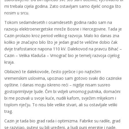
mi trebala cijela godina. Zato ostavljam samo djelić onoga što
nosim u srcu.
Tokom sedamdesetih i osamdesetih godina radio sam na
razvoju elektroenergetske mreže Bosne i Hercegovine. Tada je
Cazin prolazio kroz period velikog razvoja. Malo ko danas zna
koliko je značajno bilo što je jedan grad te veličine dobio čak
dvije trafostanice napona 110 kV. Dalekovod na pravcu Bihać –
Cazin – Velika Kladuša – Vrnograč bio je temelj razvoja cijelog
kraja.
Obilazeći te dalekovode, često pješice i po najtežim
vremenskim uslovima, upoznao sam gotovo svaki dio cazinske
opštine. I danas mogu iskreno reći – nigdje nisam susreo
gostoprimljivije ljude. Čim bi vidjeli umornog putnika, domaćini
bi me pozivali u svoje kuće, nudili kafom, svježim mlijekom i
toplom riječju. To nisu bile velike stvari, ali su ostavljale veliki
trag.
Cazin je tada bio grad rada i optimizma. Fabrike su radile, grad
se razvijao, putevi su bili uređeni, a ljudi puni energije i nade.