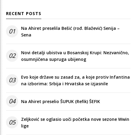
RECENT POSTS
Na Ahiret preselila Bešić (rođ. Blažević) Senija –
01
Sena
Novi detalji ubistva u Bosanskoj Krupi: Nezvanično,
02
osumnjičena supruga ubijenog
Evo koje države su zasad za, a koje protiv Infantina
03
na izborima: Srbija i Hrvatska se izjasnile
04
Na Ahiret preselio ŠUPUK (Refik) ŠEFIK
Zeljković se oglasio uoči početka nove sezone Wwin
05
lige