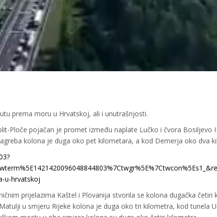
putu prema moru u Hrvatskoj, ali i unutrašnjosti.
lit-Ploče pojačan je promet između naplate Lučko i čvora Bosiljevo I
agreba kolona je duga oko pet kilometara, a kod Demerja oko dva ki
03?
wterm%5E1421420096048844803%7Ctwgr%5E%7Ctwcon%5Es1_&ref_
a-u-hrvatskoj
nim prijelazima Kaštel i Plovanija stvorila se kolona dugačka četiri 
 Matulji u smjeru Rijeke kolona je duga oko tri kilometra, kod tunela 