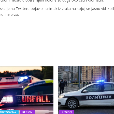
Krčkom mostu u oba smjera kolone su duge oko četiri kilometra.
e je na Twitteru objavio i snimak iz zraka na kojoj se jasno vidi koli
o, ne brzo.
HERCEGOVINA
REGION
REGION