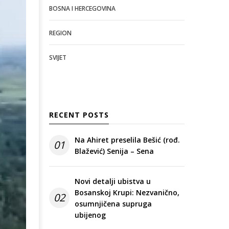
BOSNA I HERCEGOVINA
REGION
SVIJET
RECENT POSTS
Na Ahiret preselila Bešić (rođ.
01
Blažević) Senija – Sena
Novi detalji ubistva u
Bosanskoj Krupi: Nezvanično,
02
osumnjičena supruga
ubijenog