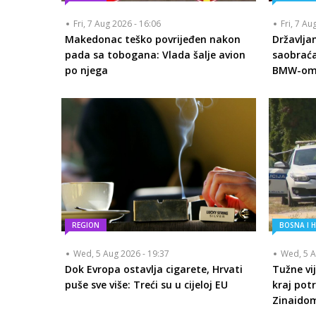
Fri, 7 Aug 2026 - 16:06
Fri, 7 Au
Makedonac teško povrijeđen nakon
Državlja
pada sa tobogana: Vlada šalje avion
saobraća
po njega
BMW-om s
REGION
BOSNA I 
Wed, 5 Aug 2026 - 19:37
Wed, 5 A
Dok Evropa ostavlja cigarete, Hrvati
Tužne vij
puše sve više: Treći su u cijeloj EU
kraj pot
Zinaido