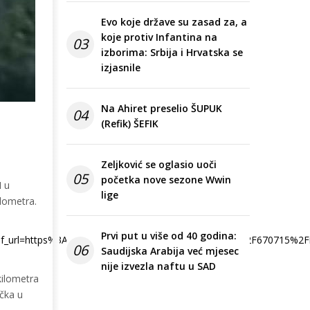
Evo koje države su zasad za, a
koje protiv Infantina na
03
izborima: Srbija i Hrvatska se
izjasnile
Na Ahiret preselio ŠUPUK
04
(Refik) ŠEFIK
Zeljković se oglasio uoči
05
početka nove sezone Wwin
I u
lige
lometra.
Prvi put u više od 40 godina:
url=https%3A%2F%2Favaz.ba%2Fglobus%2Fregion%2F670715%2Fi
06
Saudijska Arabija već mjesec
nije izvezla naftu u SAD
kilometra
Učka u