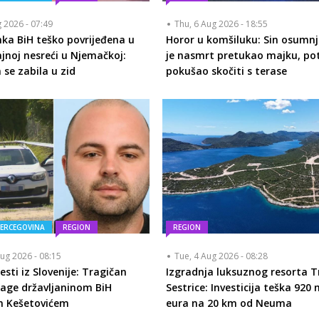
g 2026 - 07:49
Thu, 6 Aug 2026 - 18:55
nka BiH teško povrijeđena u
Horor u komšiluku: Sin osumnj
jnoj nesreći u Njemačkoj:
je nasmrt pretukao majku, p
e zabila u zid
pokušao skočiti s terase
HERCEGOVINA
REGION
REGION
ug 2026 - 08:15
Tue, 4 Aug 2026 - 08:28
esti iz Slovenije: Tragičan
Izgradnja luksuznog resorta T
rage državljaninom BiH
Sestrice: Investicija teška 920 
m Kešetovićem
eura na 20 km od Neuma