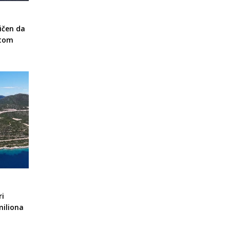
ičen da
otom
ri
miliona