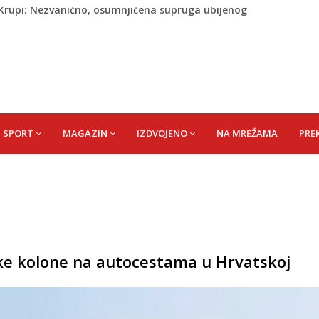
ažević) Senija – Sena
ŠEFIK
je protiv Infantina na izborima: Srbija i Hrvatska se
akon obilježavanja godišnjice: "Doživjela sam poniženje
 mom sinu"
j Krupi: Nezvanično, osumnjičena supruga ubijenog
SPORT
MAGAZIN
IZDVOJENO
NA MREŽAMA
PRE
rske kolone na autocestama u Hrvatskoj