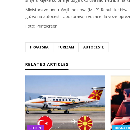
smjeru Rijeke kolona je duga oko dva kilometra, a na 
Ministarstvo unutrašnjih poslova (MUP) Republike Hrvatsk
gužva na autocesti. Upozoravaju vozače da voze oprezn
Foto: Printscreen
HRVATSKA
TURIZAM
AUTOCESTE
RELATED ARTICLES
REGION
BOSNA I 