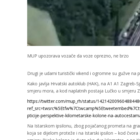
MUP upozorava vozače da voze oprezno, ne brzo
Drugi je udarni turistički vikend i ogromne su gužve na 
Kako javlja Hrvatski autoklub (HAK), na A1 A1 Zagreb-Sp
smjeru mora, a kod naplatnih postaja Lučko u smjeru Z
https://twitter.com/mup_rh/status/14214200960488448
ref_src=twsrc%5Etfw%7Ctwcamp%5Etweetembed%7Ct
pticije-perspektive-kilometarske-kolone-na-autocestam
Na Istarskom ipsilonu, zbog pojačanog prometa na granič
koja se dijelom proteže i na Istarski ipsilon – kod čvora