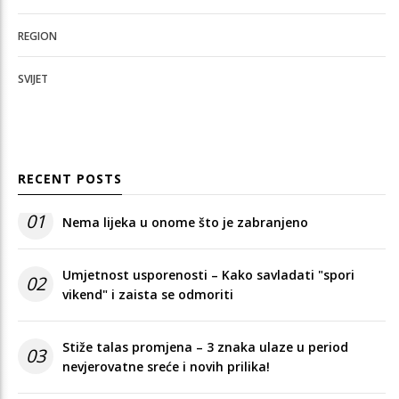
REGION
SVIJET
RECENT POSTS
01
Nema lijeka u onome što je zabranjeno
Umjetnost usporenosti – Kako savladati "spori
02
vikend" i zaista se odmoriti
Stiže talas promjena – 3 znaka ulaze u period
03
nevjerovatne sreće i novih prilika!