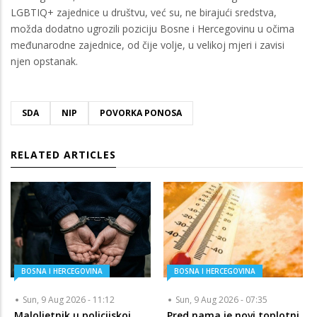
LGBTIQ+ zajednice u društvu, već su, ne birajući sredstva,
možda dodatno ugrozili poziciju Bosne i Hercegovinu u očima
međunarodne zajednice, od čije volje, u velikoj mjeri i zavisi
njen opstanak.
SDA
NIP
POVORKA PONOSA
RELATED ARTICLES
BOSNA I HERCEGOVINA
BOSNA I HERCEGOVINA
Sun, 9 Aug 2026 - 11:12
Sun, 9 Aug 2026 - 07:35
Maloljetnik u policijskoj
Pred nama je novi toplotni