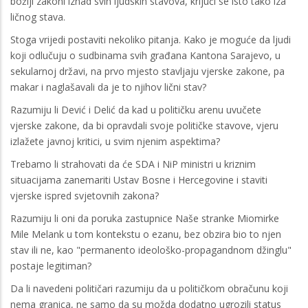
božiji zakoni iznad svih ljudskih stavova, krijući se isto tako iza
ličnog stava.
Stoga vrijedi postaviti nekoliko pitanja. Kako je moguće da ljudi
koji odlučuju o sudbinama svih građana Kantona Sarajevo, u
sekularnoj državi, na prvo mjesto stavljaju vjerske zakone, pa
makar i naglašavali da je to njihov lični stav?
Razumiju li Dević i Delić da kad u političku arenu uvučete
vjerske zakone, da bi opravdali svoje političke stavove, vjeru
izlažete javnoj kritici, u svim njenim aspektima?
Trebamo li strahovati da će SDA i NiP ministri u kriznim
situacijama zanemariti Ustav Bosne i Hercegovine i staviti
vjerske ispred svjetovnih zakona?
Razumiju li oni da poruka zastupnice Naše stranke Miomirke
Mile Melank u tom kontekstu o ezanu, bez obzira bio to njen
stav ili ne, kao "permanento ideološko-propagandnom džinglu"
postaje legitiman?
Da li navedeni političari razumiju da u političkom obračunu koji
nema granica, ne samo da su možda dodatno ugrozili status