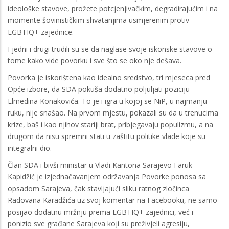
ideološke stavove, prožete potcjenjivačkim, degradirajućim i na
momente šovinističkim shvatanjima usmjerenim protiv
LGBTIQ+ zajednice.
I jedni i drugi trudili su se da naglase svoje iskonske stavove o
tome kako vide povorku i sve što se oko nje dešava.
Povorka je iskorištena kao idealno sredstvo, tri mjeseca pred
Opće izbore, da SDA pokuša dodatno poljuljati poziciju
Elmedina Konakovića. To je i igra u kojoj se NiP, u najmanju
ruku, nije snašao. Na prvom mjestu, pokazali su da u trenucima
krize, baš i kao njihov stariji brat, pribjegavaju populizmu, a na
drugom da nisu spremni stati u zaštitu politike vlade koje su
integralni dio.
Član SDA i bivši ministar u Vladi Kantona Sarajevo Faruk
Kapidžić je izjednačavanjem održavanja Povorke ponosa sa
opsadom Sarajeva, čak stavljajući sliku ratnog zločinca
Radovana Karadžića uz svoj komentar na Facebooku, ne samo
posijao dodatnu mržnju prema LGBTIQ+ zajednici, već i
ponizio sve građane Sarajeva koji su preživjeli agresiju,