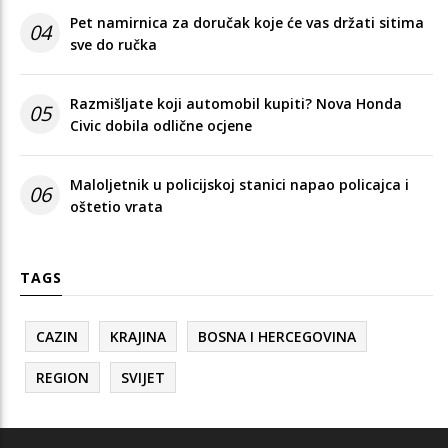
Pet namirnica za doručak koje će vas držati sitima
04
sve do ručka
Razmišljate koji automobil kupiti? Nova Honda
05
Civic dobila odlične ocjene
Maloljetnik u policijskoj stanici napao policajca i
06
oštetio vrata
TAGS
CAZIN
KRAJINA
BOSNA I HERCEGOVINA
REGION
SVIJET