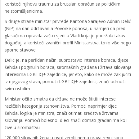
koristeći njihovu traumu za brutalan obračun sa političkim
neistomišljenicima.
S druge strane ministar privrede Kantona Sarajevo Adnan Delić
(NiP) na dan održavanja Povorke ponosa, u namjeri da pred
glasačima opravda zašto sjedi u Vladi koja je podržala takav
događaj, a koristeći zvanični profil Ministarstva, iznio više nego
sporne stavove.
Delić je, na perfidan način, suprostavio interese boraca, djece
šehida i poginulih boraca, siromašnih građana i žrtava silovanja
interesima LGBTIQ+ zajednice, jer eto, kako se može zaključiti
iz njegovog stava, pomoći LGBTIQ+ zajednici, znači odmoći
svim ostalim.
Ministar očito smatra da država ne može štititi interese
različitih kategorija stanovništva. Pomoći naprimjer djeci
šehida, logika je ministra, znači otimati sredstva žrtvama
silovanja. Pomoći bolesnoj djeci znači otimati građanima koji
žive u siromaštvu.
"20.000 silovanih žena u ovoj zemlji nema prava regulisana