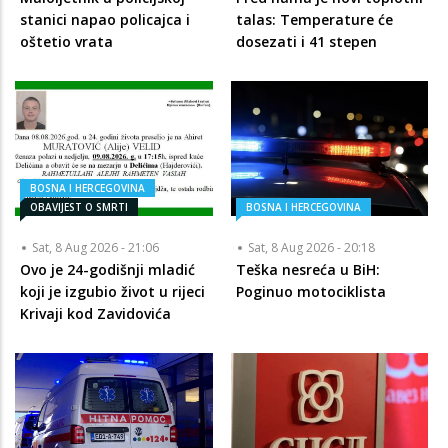
stanici napao policajca i
talas: Temperature će
oštetio vrata
dosezati i 41 stepen
BOSNA I HERCEGOVINA
OBAVIJEST O SMRTI
BOSNA I HERCEGOVINA
Sat, 8 Aug 2026 - 21:06
Sat, 8 Aug 2026 - 20:18
Ovo je 24-godišnji mladić
Teška nesreća u BiH:
koji je izgubio život u rijeci
Poginuo motociklista
Krivaji kod Zavidovića