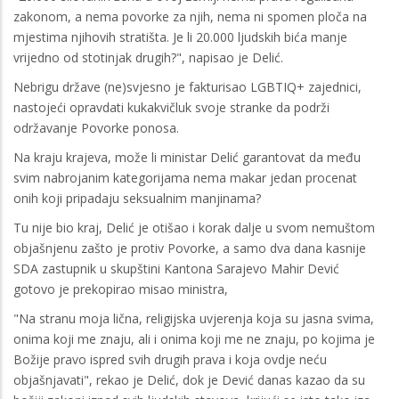
zakonom, a nema povorke za njih, nema ni spomen ploča na
mjestima njihovih stratišta. Je li 20.000 ljudskih bića manje
vrijedno od stotinjak drugih?", napisao je Delić.
Nebrigu države (ne)svjesno je fakturisao LGBTIQ+ zajednici,
nastojeći opravdati kukakvičluk svoje stranke da podrži
održavanje Povorke ponosa.
Na kraju krajeva, može li ministar Delić garantovat da među
svim nabrojanim kategorijama nema makar jedan procenat
onih koji pripadaju seksualnim manjinama?
Tu nije bio kraj, Delić je otišao i korak dalje u svom nemuštom
objašnjenu zašto je protiv Povorke, a samo dva dana kasnije
SDA zastupnik u skupštini Kantona Sarajevo Mahir Dević
gotovo je prekopirao misao ministra,
"Na stranu moja lična, religijska uvjerenja koja su jasna svima,
onima koji me znaju, ali i onima koji me ne znaju, po kojima je
Božije pravo ispred svih drugih prava i koja ovdje neću
objašnjavati", rekao je Delić, dok je Dević danas kazao da su