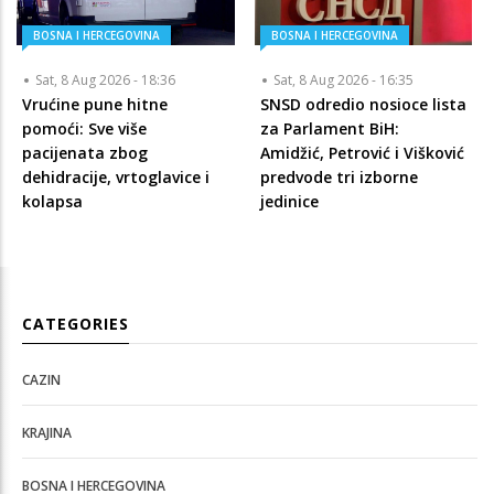
BOSNA I HERCEGOVINA
BOSNA I HERCEGOVINA
Sat, 8 Aug 2026 - 18:36
Sat, 8 Aug 2026 - 16:35
Vrućine pune hitne
SNSD odredio nosioce lista
pomoći: Sve više
za Parlament BiH:
pacijenata zbog
Amidžić, Petrović i Višković
dehidracije, vrtoglavice i
predvode tri izborne
kolapsa
jedinice
CATEGORIES
CAZIN
KRAJINA
BOSNA I HERCEGOVINA