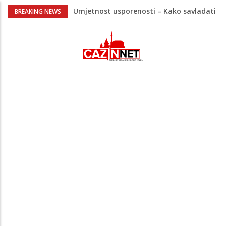
Umjetnost usporenosti – Kako savladati
BREAKING NEWS
"spori vikend" i zaista se odmoriti
Maloljetnik u policijskoj stanici napao
policajca i oštetio vrata
Razmišljate koji automobil kupiti? Nova
Honda Civic dobila odlične ocjene
Pet namirnica za doručak koje će vas
držati sitima sve do ručka
Nema lijeka u onome što je zabranjeno