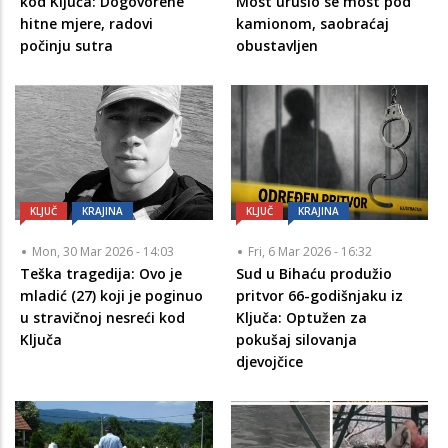
kod Ključa: Dogovorene
Most urušio se most pod
hitne mjere, radovi
kamionom, saobraćaj
počinju sutra
obustavljen
KLJUČ
KRAJINA
KLJUČ
KRAJINA
Mon, 30 Mar 2026 - 14:03
Fri, 6 Mar 2026 - 16:32
Teška tragedija: Ovo je
Sud u Bihaću produžio
mladić (27) koji je poginuo
pritvor 66-godišnjaku iz
u stravičnoj nesreći kod
Ključa: Optužen za
Ključa
pokušaj silovanja
djevojčice