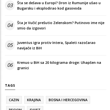
Šta se dešava u Europi? Dron iz Rumunije ušao u
03
Bugarsku i eksplodirao kod gasovoda
Šta je Vučić prešutio Zelenskom? Putinovo ime nije
04
smio da izgovori
Juventus igra protiv Intera, Spaleti razočarao
05
navijače iz BiH
Krenuo u BiH sa 20 kilograma droge: Uhapšen na
06
granici
TAGS
CAZIN
KRAJINA
BOSNA I HERCEGOVINA
REGION
SVIJET