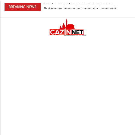
Šta se dešava u Europi? Dron iz
BREAKING NEWS
Rumunije ušao u Bugarsku i eksplodirao
kod gasovoda
Ribari pronašli kosti na isušenom dnu
Save, podsjećaju na ljudske
Sud zaustavio Trumpov plan za veliku
plesnu dvoranu u Bijeloj kući
Bebe koje odrastaju uz pse su zdravije:
Evo šta ih štiti
Šta je Vučić prešutio Zelenskom?
Putinovo ime nije smio da izgovori