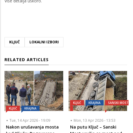
Više detalja uskoro.
KLJUČ
LOKALNI IZBORI
RELATED ARTICLES
KLJUČ
KRAJINA
SANSKI MOST
KLJUČ
KRAJINA
Tue, 14 Apr 2026 - 19:09
Mon, 13 Apr 2026 - 13:53
Nakon urušavanja mosta
Na putu Ključ – Sanski