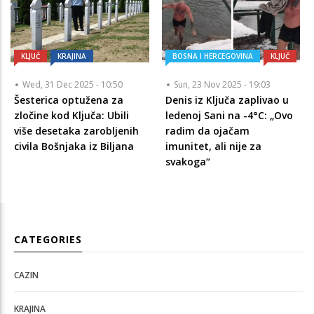
KLJUČ
KRAJINA
BOSNA I HERCEGOVINA
KLJUČ
Wed, 31 Dec 2025 - 10:50
Sun, 23 Nov 2025 - 19:03
Šesterica optužena za
Denis iz Ključa zaplivao u
zločine kod Ključa: Ubili
ledenoj Sani na -4°C: „Ovo
više desetaka zarobljenih
radim da ojačam
civila Bošnjaka iz Biljana
imunitet, ali nije za
svakoga“
CATEGORIES
CAZIN
KRAJINA