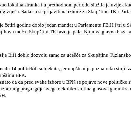
 kao lokalna stranka i u prethodnom periodu služila je uvijek ka
 vijeća. Sada su se prijavili na izbore za Skupštinu TK i Parl
rije četiri godine dobio jedan mandat u Parlamentu FBiH i tri u S
njihova moć u Skupštini TK brzo je pala. Njihova glavna baza s
misije BiH dobio dozvolu samo za učešće za Skupštinu Tuzlansk
eđu 14 političkih subjekata, jer uopšte nije poznato ko stoji iza
kupštinu BPK.
oznato da da pred svake izbore u BPK se pojave nove političke s
izbornog praga, gdje svega nekoliko stotina glasova garantira 
iH.