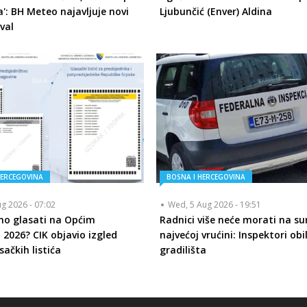
a': BH Meteo najavljuje novi
Ljubunčić (Enver) Aldina
val
HERCEGOVINA
BOSNA I HERCEGOVINA
ug 2026 - 07:02
Wed, 5 Aug 2026 - 19:51
mo glasati na Općim
Radnici više neće morati na su
 2026? CIK objavio izgled
najvećoj vrućini: Inspektori obi
sačkih listića
gradilišta