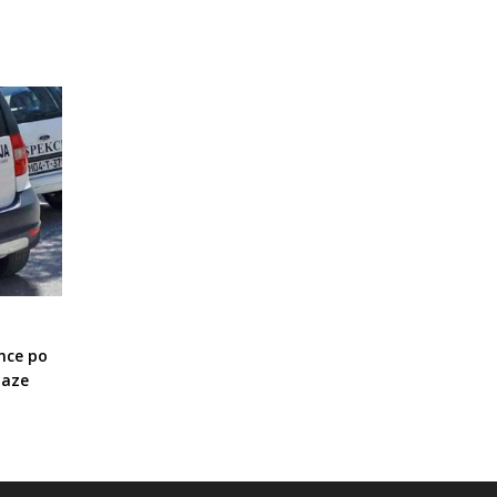
nce po
laze