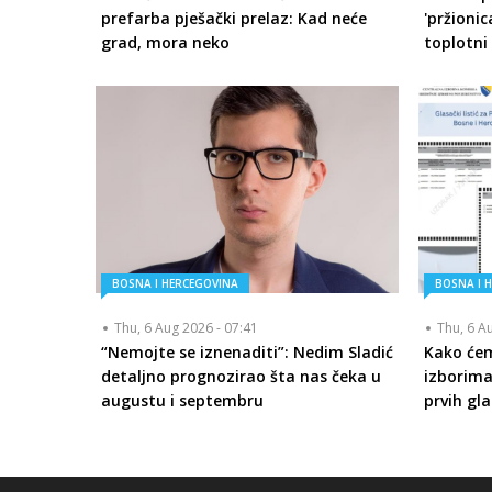
prefarba pješački prelaz: Kad neće
'pržionic
grad, mora neko
toplotni 
BOSNA I HERCEGOVINA
BOSNA I 
Thu, 6 Aug 2026 - 07:41
Thu, 6 A
“Nemojte se iznenaditi”: Nedim Sladić
Kako će
detaljno prognozirao šta nas čeka u
izborima
augustu i septembru
prvih gla