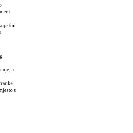
o
ament
kupštini
u
og
 nje, a
tranke
mjesto u