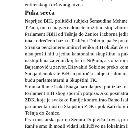
entitetskog i državnog nivoa.
Puka sreća
Naprijed BiH, politički subjekt Šemsudina Mehmedo
Tešnja, oni će najveće domete tražiti u istoj izbor
Parlament FBiH od Tešnja do Zenice i izborna jed
ima i određenu bazu u Tesliću i Doboju, pa će pokuš
Stranka penzionera/umirovljenika BiH okušat će se 
nisu prošli niti u jednu kantonalnu skupštinu, a 
nastupili na zajedničkoj listi s NiP-om, a s obzirom
Bajramović u zatvor, Dževahid Sokić se preko komp
Socijaldemokrate BiH su politički subjekt s domi
budu parlamentarni u Skupštini TK.
Stranka Rame Isaka Snaga naroda prvi put izlazi n
Parlament BiH zbog spornih potpisa. Ako posmatra
ZDK, koje je svakako Ranije kontrolirao Ramo Isa
parlamentarnosti u Skupštini ZDK i pokušati dobit
Tešnja do Zenice.
Prva mostarska partija Semira Drljevića Lovca, pruž
Ranije smo ih mogli viđati isključivo na lokalnim 