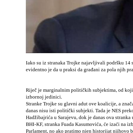
Iako su iz stranaka Trojke najavljivali podršku 14
evidentno je da u praksi da građani za pola njih pra
Riječ je marginalnim političkih subjektima, od kojih
izbornoj jedinici.
Stranke Trojke su glavni adut ove koalicije, a znača
danas nisu isti politički subjekti. Tada je NES pr
Hadžibajrića u Sarajevu, dok je danas ova stranka
BHI-KF, stranka Fuada Kasumovića, će izaći na izb
Parlament, no ako pratimo njen historijat njihovo b