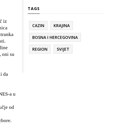
TAGS
ć iz
CAZIN
KRAJINA
nica
stranka
BOSNA I HERCEGOVINA
ti.
dine
REGION
SVIJET
 oni su
i da
 NES-a u
učje od
zbore.