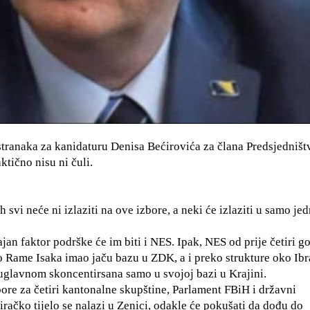
 stranaka za kanidaturu Denisa Bećirovića za člana Predsjedništ
ktično nisu ni čuli.
 svi neće ni izlaziti na ove izbore, a neki će izlaziti u samo je
jan faktor podrške će im biti i NES. Ipak, NES od prije četiri go
eko Rame Isaka imao jaču bazu u ZDK, a i preko strukture oko Ib
 uglavnom skoncentirsana samo u svojoj bazi u Krajini.
ore za četiri kantonalne skupštine, Parlament FBiH i državni
iračko tijelo se nalazi u Zenici, odakle će pokušati da dođu do