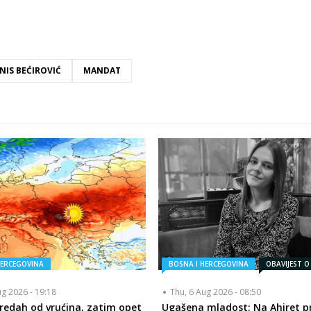
NIS BEĆIROVIĆ
MANDAT
HERCEGOVINA
BOSNA I HERCEGOVINA
OBAVIJEST O
ug 2026 - 19:18
Thu, 6 Aug 2026 - 08:50
redah od vrućina, zatim opet
Ugašena mladost: Na Ahiret pr