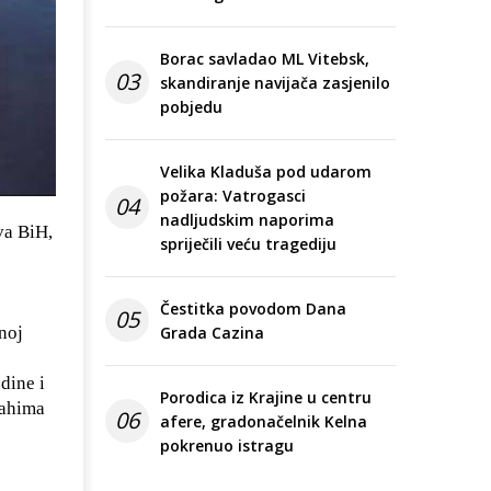
Borac savladao ML Vitebsk,
03
skandiranje navijača zasjenilo
pobjedu
Velika Kladuša pod udarom
požara: Vatrogasci
04
nadljudskim naporima
va BiH,
spriječili veću tragediju
Čestitka povodom Dana
05
dnoj
Grada Cazina
dine i
Porodica iz Krajine u centru
rahima
06
afere, gradonačelnik Kelna
pokrenuo istragu