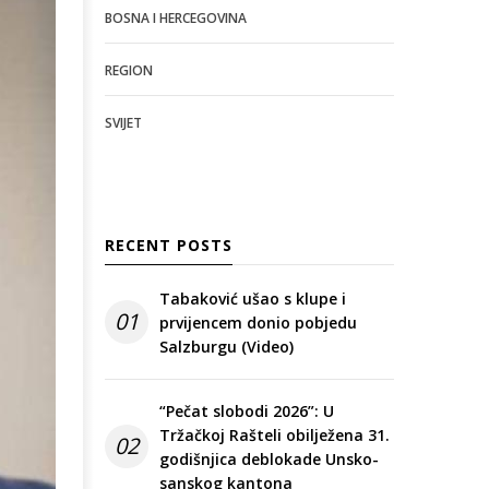
BOSNA I HERCEGOVINA
REGION
SVIJET
RECENT POSTS
Tabaković ušao s klupe i
01
prvijencem donio pobjedu
Salzburgu (Video)
“Pečat slobodi 2026”: U
Tržačkoj Rašteli obilježena 31.
02
godišnjica deblokade Unsko-
sanskog kantona