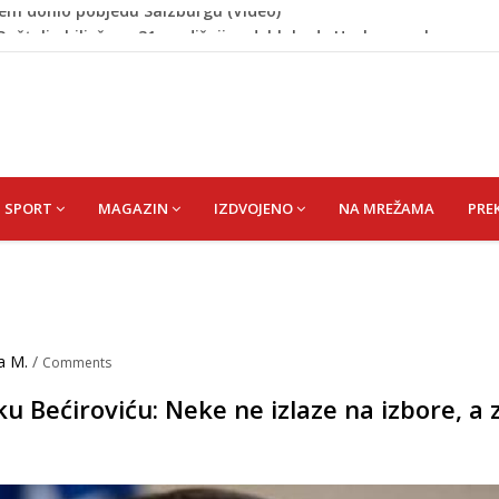
 Rašteli obilježena 31. godišnjica deblokade Unsko-sanskog
re, gradonačelnik Kelna pokrenuo istragu
azina
a: Vatrogasci nadljudskim naporima spriječili veću
cem donio pobjedu Salzburgu (Video)
SPORT
MAGAZIN
IZDVOJENO
NA MREŽAMA
PRE
a M.
/
Comments
u Bećiroviću: Neke ne izlaze na izbore, a 