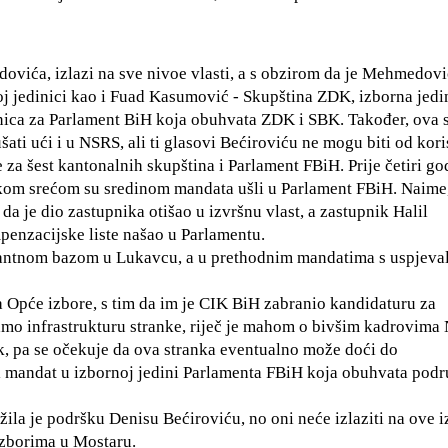
vića, izlazi na sve nivoe vlasti, a s obzirom da je Mehmedovi
noj jedinici kao i Fuad Kasumović - Skupština ZDK, izborna jedi
inica za Parlament BiH koja obuhvata ZDK i SBK. Također, ova 
ati ući i u NSRS, ali ti glasovi Bećiroviću ne mogu biti od koris
za šest kantonalnih skupština i Parlament FBiH. Prije četiri go
pukom srećom su sredinom mandata ušli u Parlament FBiH. Naime,
 da je dio zastupnika otišao u izvršnu vlast, a zastupnik Halil
enzacijske liste našao u Parlamentu.
nantnom bazom u Lukavcu, a u prethodnim mandatima s uspjeval
a Opće izbore, s tim da im je CIK BiH zabranio kandidaturu za
mo infrastrukturu stranke, riječ je mahom o bivšim kadrovima
k, pa se očekuje da ova stranka eventualno može doći do
i mandat u izbornoj jedini Parlamenta FBiH koja obuhvata podr
ila je podršku Denisu Bećiroviću, no oni neće izlaziti na ove i
izborima u Mostaru.