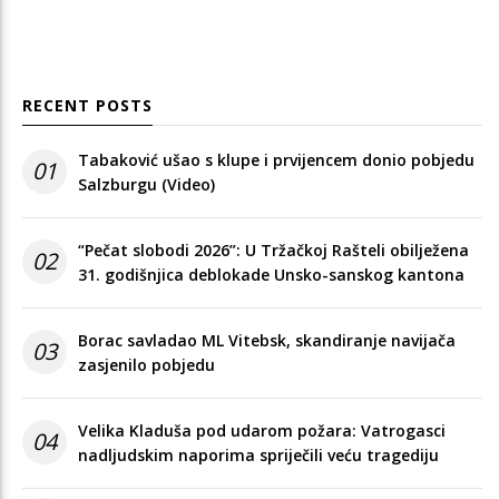
RECENT POSTS
Tabaković ušao s klupe i prvijencem donio pobjedu
01
Salzburgu (Video)
“Pečat slobodi 2026”: U Tržačkoj Rašteli obilježena
02
31. godišnjica deblokade Unsko-sanskog kantona
Borac savladao ML Vitebsk, skandiranje navijača
03
zasjenilo pobjedu
Velika Kladuša pod udarom požara: Vatrogasci
04
nadljudskim naporima spriječili veću tragediju