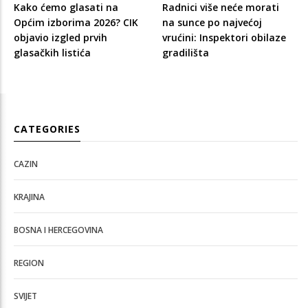
Kako ćemo glasati na
Radnici više neće morati
Općim izborima 2026? CIK
na sunce po najvećoj
objavio izgled prvih
vrućini: Inspektori obilaze
glasačkih listića
gradilišta
CATEGORIES
CAZIN
KRAJINA
BOSNA I HERCEGOVINA
REGION
SVIJET