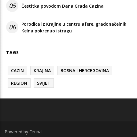
05
Čestitka povodom Dana Grada Cazina
Porodica iz Krajine u centru afere, gradonačelnik
06
Kelna pokrenuo istragu
TAGS
CAZIN
KRAJINA
BOSNA I HERCEGOVINA
REGION
SVIJET
Powered by
Drupal