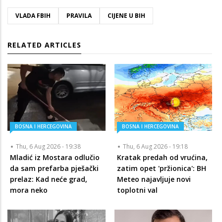
VLADA FBIH
PRAVILA
CIJENE U BIH
RELATED ARTICLES
BOSNA I HERCEGOVINA
BOSNA I HERCEGOVINA
Thu, 6 Aug 2026 - 19:38
Thu, 6 Aug 2026 - 19:18
Mladić iz Mostara odlučio
Kratak predah od vrućina,
da sam prefarba pješački
zatim opet 'pržionica': BH
prelaz: Kad neće grad,
Meteo najavljuje novi
mora neko
toplotni val