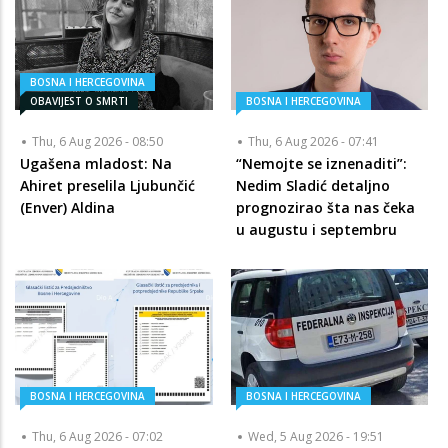
BOSNA I HERCEGOVINA
OBAVIJEST O SMRTI
BOSNA I HERCEGOVINA
Thu, 6 Aug 2026 - 08:50
Thu, 6 Aug 2026 - 07:41
Ugašena mladost: Na
“Nemojte se iznenaditi”:
Ahiret preselila Ljubunčić
Nedim Sladić detaljno
(Enver) Aldina
prognozirao šta nas čeka
u augustu i septembru
BOSNA I HERCEGOVINA
BOSNA I HERCEGOVINA
Thu, 6 Aug 2026 - 07:02
Wed, 5 Aug 2026 - 19:51