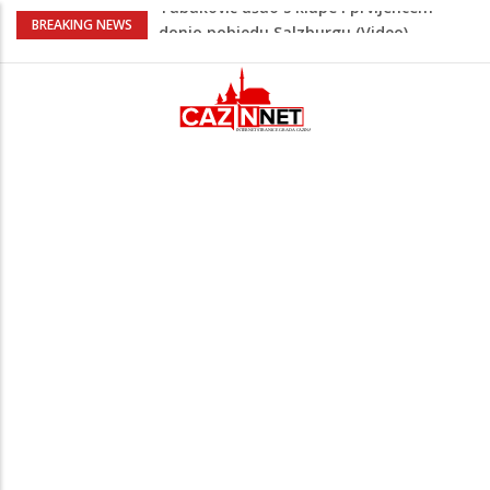
“Pečat slobodi 2026”: U Tržačkoj Rašteli
BREAKING NEWS
obilježena 31. godišnjica deblokade
Unsko-sanskog kantona
Porodica iz Krajine u centru afere,
gradonačelnik Kelna pokrenuo istragu
Čestitka povodom Dana Grada Cazina
Velika Kladuša pod udarom požara:
Vatrogasci nadljudskim naporima
spriječili veću tragediju
Tabaković ušao s klupe i prvijencem
donio pobjedu Salzburgu (Video)