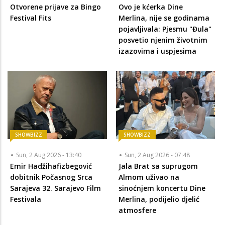
Otvorene prijave za Bingo
Ovo je kćerka Dine
Festival Fits
Merlina, nije se godinama
pojavljivala: Pjesmu "Đula"
posvetio njenim životnim
izazovima i uspjesima
SHOWBIZZ
SHOWBIZZ
Sun, 2 Aug 2026 - 13:40
Sun, 2 Aug 2026 - 07:48
Emir Hadžihafizbegović
Jala Brat sa suprugom
dobitnik Počasnog Srca
Almom uživao na
Sarajeva 32. Sarajevo Film
sinoćnjem koncertu Dine
Festivala
Merlina, podijelio djelić
atmosfere