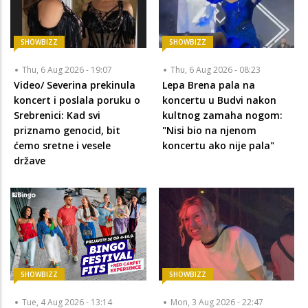
SHOWBIZZ
SHOWBIZZ
Thu, 6 Aug 2026 - 19:07
Thu, 6 Aug 2026 - 08:23
Video/ Severina prekinula
Lepa Brena pala na
koncert i poslala poruku o
koncertu u Budvi nakon
Srebrenici: Kad svi
kultnog zamaha nogom:
priznamo genocid, bit
"Nisi bio na njenom
ćemo sretne i vesele
koncertu ako nije pala"
države
SHOWBIZZ
SHOWBIZZ
Tue, 4 Aug 2026 - 13:14
Mon, 3 Aug 2026 - 22:47