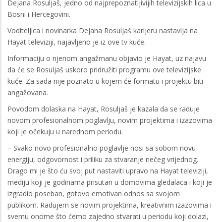
Dejana Rosuljaš, jedno od najprepoznatljivijih televizijskih lica u
Bosni i Hercegovini.
Voditeljica i novinarka Dejana Rosuljaš karijeru nastavlja na
Hayat televiziji, najavljeno je iz ove tv kuće.
Informaciju o njenom angažmanu objavio je Hayat, uz najavu
da će se Rosuljaš uskoro pridružiti programu ove televizijske
kuće. Za sada nije poznato u kojem će formatu i projektu biti
angažovana.
Povodom dolaska na Hayat, Rosuljaš je kazala da se raduje
novom profesionalnom poglavlju, novim projektima i izazovima
koji je očekuju u narednom periodu.
– Svako novo profesionalno poglavlje nosi sa sobom novu
energiju, odgovornost i priliku za stvaranje nečeg vrijednog.
Drago mi je što ću svoj put nastaviti upravo na Hayat televiziji,
mediju koji je godinama prisutan u domovima gledalaca i koji je
izgradio poseban, gotovo emotivan odnos sa svojom
publikom. Radujem se novim projektima, kreativnim izazovima i
svemu onome što ćemo zajedno stvarati u periodu koji dolazi,