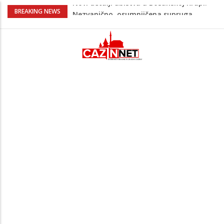
Na Ahiret preselila Bešić (rođ. Blažević)
BREAKING NEWS
Senija – Sena
Na Ahiret preselio ŠUPUK (Refik) ŠEFIK
Evo koje države su zasad za, a koje
protiv Infantina na izborima: Srbija i
Hrvatska se izjasnile
Majka Izeta Nanića progovorila nakon
obilježavanja godišnjice: "Doživjela sam
poniženje na mjestu gdje se odaje
počast mom sinu"
Novi detalji ubistva u Bosanskoj Krupi:
Nezvanično, osumnjičena supruga
ubijenog