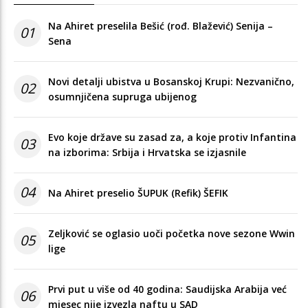
Na Ahiret preselila Bešić (rođ. Blažević) Senija –
01
Sena
Novi detalji ubistva u Bosanskoj Krupi: Nezvanično,
02
osumnjičena supruga ubijenog
Evo koje države su zasad za, a koje protiv Infantina
03
na izborima: Srbija i Hrvatska se izjasnile
04
Na Ahiret preselio ŠUPUK (Refik) ŠEFIK
Zeljković se oglasio uoči početka nove sezone Wwin
05
lige
Prvi put u više od 40 godina: Saudijska Arabija već
06
mjesec nije izvezla naftu u SAD