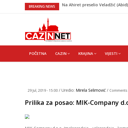
Na Ahiret preselio Veladžić (Ab
BREAKING NEWS
U Americi na Ahiret preselila Derv
Milionske odluke na sjednici Vla
Američki kongresmeni traže od T
Lana Pudar predvodi BiH na EP: Pa
MAIN
NAVIGATION
POČETNA
CAZIN
KRAJINA
VIJESTI
/ Uredio:
Mirela Selimović
/
29 Jul, 2019 - 15:00
Comments
Prilika za posao: MIK-Company d.o