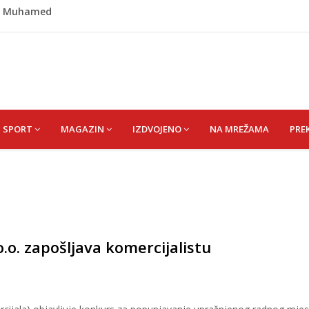
id) Muhamed
išević (r. Aličajić, otac Muharem) Mine
de USK: Evo kome je dodijeljen novac
rumpa: Vratite sankcije zvaničnicima iz Republike Srpske
riz čeka najbolju bh. plivačicu
SPORT
MAGAZIN
IZDVOJENO
NA MREŽAMA
PRE
.o. zapošljava komercijalistu