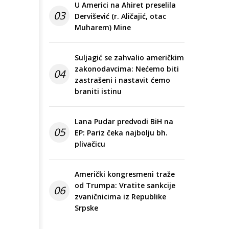
U Americi na Ahiret preselila
03
Dervišević (r. Aličajić, otac
Muharem) Mine
Suljagić se zahvalio američkim
zakonodavcima: Nećemo biti
04
zastrašeni i nastavit ćemo
braniti istinu
Lana Pudar predvodi BiH na
05
EP: Pariz čeka najbolju bh.
plivačicu
Američki kongresmeni traže
od Trumpa: Vratite sankcije
06
zvaničnicima iz Republike
Srpske