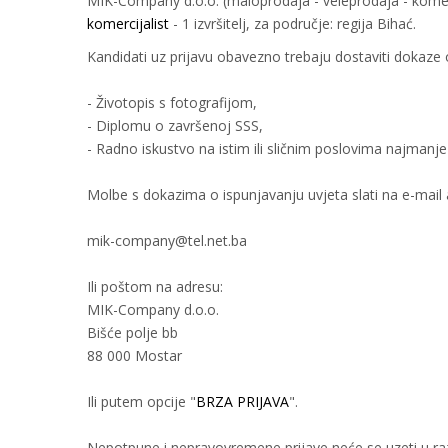
MIK-Company d.o.o. (maloprodaja - veleprodaja - komer
komercijalist
- 1 izvršitelj, za područje: regija Bihać.
Kandidati uz prijavu obavezno trebaju dostaviti dokaze 
- Životopis s fotografijom,
- Diplomu o završenoj SSS,
- Radno iskustvo na istim ili sličnim poslovima najmanje
Molbe s dokazima o ispunjavanju uvjeta slati na e-mail
mik-company@tel.net.ba
Ili poštom na adresu:
MIK-Company d.o.o.
Bišće polje bb
88 000 Mostar
Ili putem opcije "
BRZA PRIJAVA
".
Nepotpune i nepravovremene prijave neće se uzeti u ra