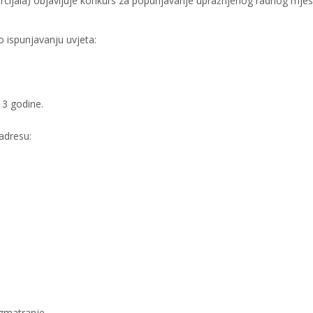
cijala) objavljuje konkurs za popunjavanje upražnjenog radnog mjes
o ispunjavanju uvjeta:
 3 godine.
 adresu:
zmatranje.