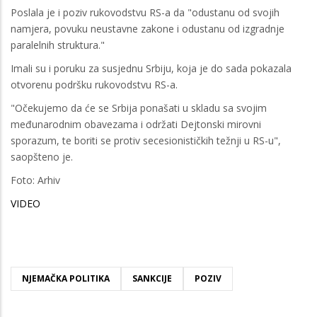
Poslala je i poziv rukovodstvu RS-a da "odustanu od svojih
namjera, povuku neustavne zakone i odustanu od izgradnje
paralelnih struktura."
Imali su i poruku za susjednu Srbiju, koja je do sada pokazala
otvorenu podršku rukovodstvu RS-a.
"Očekujemo da će se Srbija ponašati u skladu sa svojim
međunarodnim obavezama i održati Dejtonski mirovni
sporazum, te boriti se protiv secesionističkih težnji u RS-u",
saopšteno je.
Foto: Arhiv
VIDEO
NJEMAČKA POLITIKA
SANKCIJE
POZIV