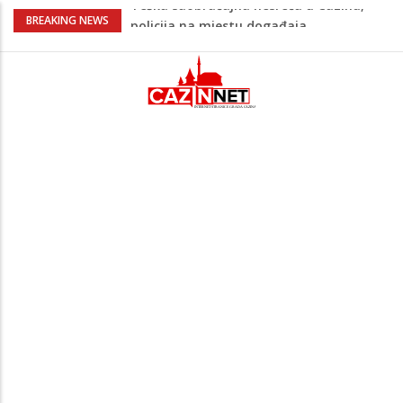
Ovo je 24-godišnji mladić koji je izgubio
BREAKING NEWS
život u rijeci Krivaji kod Zavidovića
Na Ahiret preselio LJUBIJANKIĆ (Hasan)
REDŽEP
Na Ahiret preselio HALILOVIĆ (Smajil)
SEJAD
Sutra dženaza Hamdiji Šahinoviću iz
Bosanske Krupe, kojeg je usmrtila
supruga
Teška saobraćajna nesreća u Cazinu,
policija na mjestu događaja