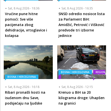
Sat, 8 Aug 2026 - 18:36
Sat, 8 Aug 2026 - 16:35
Vrućine pune hitne
SNSD odredio nosioce lista
pomoći: Sve više
za Parlament BiH:
pacijenata zbog
Amidžić, Petrović i Višković
dehidracije, vrtoglavice i
predvode tri izborne
kolapsa
jedinice
BOSNA I HERCEGOVINA
REGION
BOSNA I HERCEGOVINA
Sat, 8 Aug 2026 - 16:18
Sat, 8 Aug 2026 - 12:15
Ribari pronašli kosti na
Krenuo u BiH sa 20
isušenom dnu Save,
kilograma droge: Uhapšen
podsjećaju na ljudske
na granici