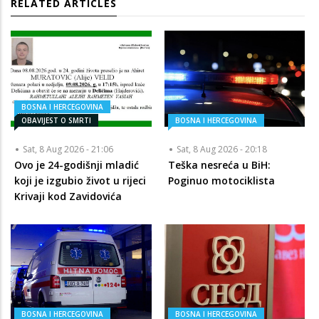
RELATED ARTICLES
BOSNA I HERCEGOVINA
OBAVIJEST O SMRTI
BOSNA I HERCEGOVINA
Sat, 8 Aug 2026 - 21:06
Sat, 8 Aug 2026 - 20:18
Ovo je 24-godišnji mladić
Teška nesreća u BiH:
koji je izgubio život u rijeci
Poginuo motociklista
Krivaji kod Zavidovića
BOSNA I HERCEGOVINA
BOSNA I HERCEGOVINA