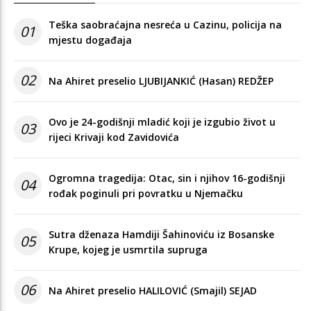
Teška saobraćajna nesreća u Cazinu, policija na
01
mjestu događaja
02
Na Ahiret preselio LJUBIJANKIĆ (Hasan) REDŽEP
Ovo je 24-godišnji mladić koji je izgubio život u
03
rijeci Krivaji kod Zavidovića
Ogromna tragedija: Otac, sin i njihov 16-godišnji
04
rođak poginuli pri povratku u Njemačku
Sutra dženaza Hamdiji Šahinoviću iz Bosanske
05
Krupe, kojeg je usmrtila supruga
06
Na Ahiret preselio HALILOVIĆ (Smajil) SEJAD