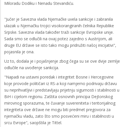
Miloradu Dodiku i Nenadu Stevandiću.
"Jučer je Savezna vlada Njemačke uvela sankcije i zabranila
ulazak u Njemačku trojici visokorangiranih čelnika Republike
Srpske. Savezna vlada također traži sankcije Evropske unije.
Sada smo se odlučili na ovaj potez zajedno s Austrijom, ali
druge EU države se isto tako mogu pridružiti našoj inicijativi",
pojasnila je ona.
Uz to, dodala je i pojašnjenje zbog čega su se ove dvije zemlje
odlučile na uvođenje sankcija.
"Napadi na ustavni poredak i integritet Bosne i Hercegovine
koje provode političari iz RS-a koji namjerno podrivaju državu
su neprihvatljivi i predstavljaju prijetnju sigurnosti i stabilnosti u
BiH i cijelom regionu. Zaštita osnovnih principa Dejtonskog
mirovnog sporazuma, te čuvanje suvereniteta i teritorijalnog
integriteta ove države ne mogu biti predmet pregovora za
njemačku vladu, zato što smo posvećeni miru i stabilnosti u
srcu Evrope", saopštila je Tittel.