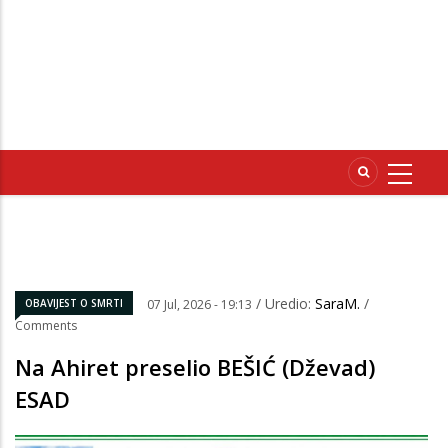
/ Uredio:
SaraM.
/
OBAVIJEST O SMRTI
07 Jul, 2026 - 19:13
Comments
Na Ahiret preselio BEŠIĆ (Dževad)
ESAD