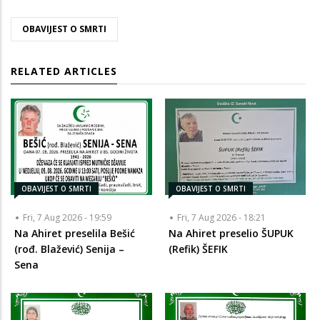
OBAVIJEST O SMRTI
RELATED ARTICLES
OBAVIJEST O SMRTI
OBAVIJEST O SMRTI
Fri, 7 Aug 2026 - 19:59
Fri, 7 Aug 2026 - 18:21
Na Ahiret preselila Bešić
Na Ahiret preselio ŠUPUK
(rođ. Blažević) Senija –
(Refik) ŠEFIK
Sena