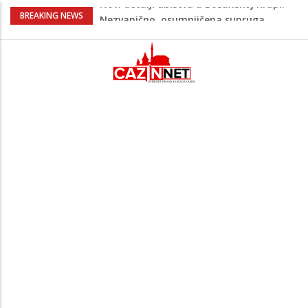
Na Ahiret preselila Bešić (rođ. Blažević)
BREAKING NEWS
Senija – Sena
Na Ahiret preselio ŠUPUK (Refik) ŠEFIK
Evo koje države su zasad za, a koje
protiv Infantina na izborima: Srbija i
Hrvatska se izjasnile
Majka Izeta Nanića progovorila nakon
obilježavanja godišnjice: "Doživjela sam
poniženje na mjestu gdje se odaje
počast mom sinu"
Novi detalji ubistva u Bosanskoj Krupi:
Nezvanično, osumnjičena supruga
ubijenog