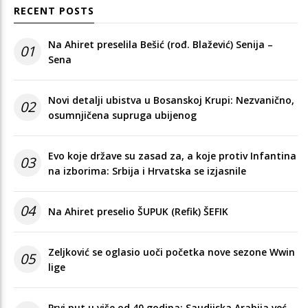
RECENT POSTS
Na Ahiret preselila Bešić (rođ. Blažević) Senija –
01
Sena
Novi detalji ubistva u Bosanskoj Krupi: Nezvanično,
02
osumnjičena supruga ubijenog
Evo koje države su zasad za, a koje protiv Infantina
03
na izborima: Srbija i Hrvatska se izjasnile
04
Na Ahiret preselio ŠUPUK (Refik) ŠEFIK
Zeljković se oglasio uoči početka nove sezone Wwin
05
lige
Prvi put u više od 40 godina: Saudijska Arabija već