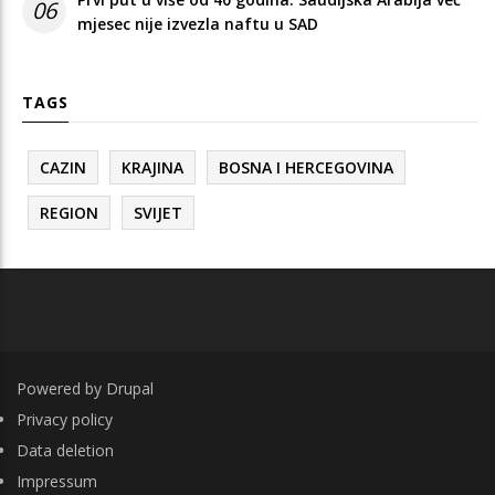
06
mjesec nije izvezla naftu u SAD
TAGS
CAZIN
KRAJINA
BOSNA I HERCEGOVINA
REGION
SVIJET
Powered by
Drupal
FOOTER
Privacy policy
Data deletion
Impressum