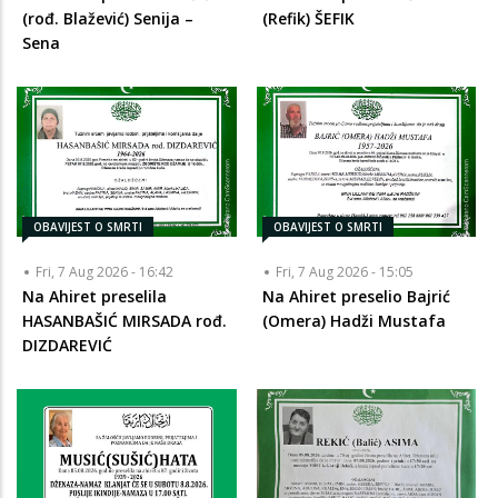
(rođ. Blažević) Senija –
(Refik) ŠEFIK
Sena
OBAVIJEST O SMRTI
OBAVIJEST O SMRTI
Fri, 7 Aug 2026 - 16:42
Fri, 7 Aug 2026 - 15:05
Na Ahiret preselila
Na Ahiret preselio Bajrić
HASANBAŠIĆ MIRSADA rođ.
(Omera) Hadži Mustafa
DIZDAREVIĆ