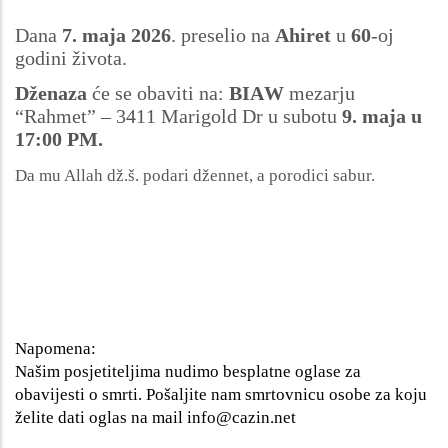
Dana
7. maja 2026
. preselio na
Ahiret
u
60
-oj
godini života.
Dženaza
će se obaviti na:
BIAW
mezarju
“Rahmet” – 3411 Marigold Dr u subotu
9. maja u
17:00 PM.
Da mu Allah dž.š. podari džennet, a porodici sabur.
Napomena:
Našim posjetiteljima nudimo besplatne oglase za
obavijesti o smrti. Pošaljite nam smrtovnicu osobe za koju
želite dati oglas na mail
info@cazin.net