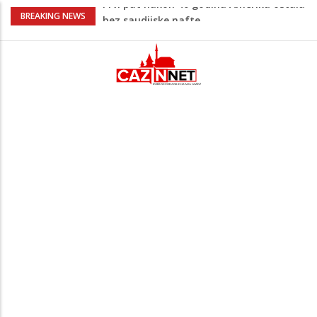
Šta je Vučić prešutio Zelenskom?
BREAKING NEWS
Putinovo ime nije smio da izgovori
Šta se dešava u Europi? Dron iz
Rumunije ušao u Bugarsku i eksplodirao
kod gasovoda
Ribari pronašli kosti na isušenom dnu
Save, podsjećaju na ljudske
Sud zaustavio Trumpov plan za veliku
plesnu dvoranu u Bijeloj kući
Prvi put nakon 40 godina Amerika ostala
bez saudijske nafte