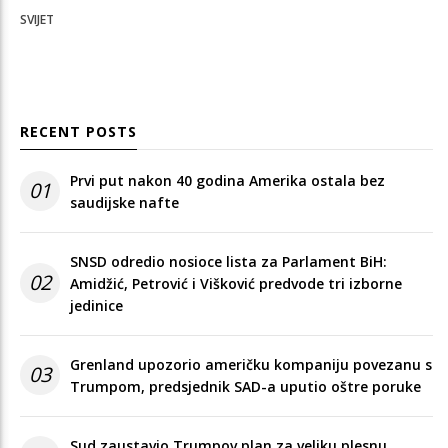
SVIJET
RECENT POSTS
Prvi put nakon 40 godina Amerika ostala bez
01
saudijske nafte
SNSD odredio nosioce lista za Parlament BiH:
02
Amidžić, Petrović i Višković predvode tri izborne
jedinice
Grenland upozorio američku kompaniju povezanu s
03
Trumpom, predsjednik SAD-a uputio oštre poruke
Sud zaustavio Trumpov plan za veliku plesnu