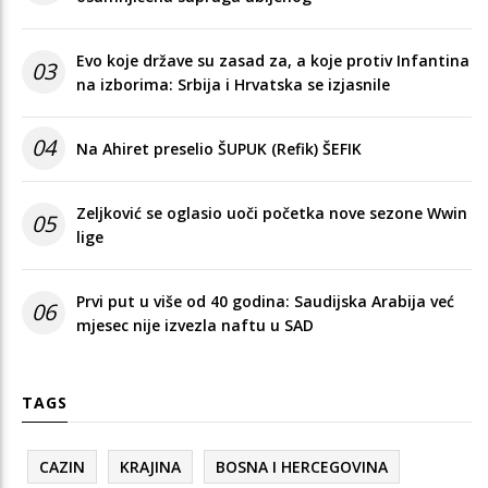
Evo koje države su zasad za, a koje protiv Infantina
03
na izborima: Srbija i Hrvatska se izjasnile
04
Na Ahiret preselio ŠUPUK (Refik) ŠEFIK
Zeljković se oglasio uoči početka nove sezone Wwin
05
lige
Prvi put u više od 40 godina: Saudijska Arabija već
06
mjesec nije izvezla naftu u SAD
TAGS
CAZIN
KRAJINA
BOSNA I HERCEGOVINA