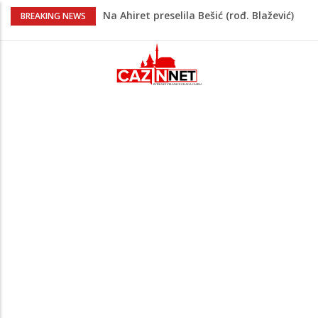
Na Ahiret preselila Bešić (rođ. Blažević)
BREAKING NEWS
Senija – Sena
Na Ahiret preselio ŠUPUK (Refik) ŠEFIK
Evo koje države su zasad za, a koje
protiv Infantina na izborima: Srbija i
Hrvatska se izjasnile
Majka Izeta Nanića progovorila nakon
obilježavanja godišnjice: "Doživjela sam
poniženje na mjestu gdje se odaje
počast mom sinu"
Novi detalji ubistva u Bosanskoj Krupi:
Nezvanično, osumnjičena supruga
ubijenog