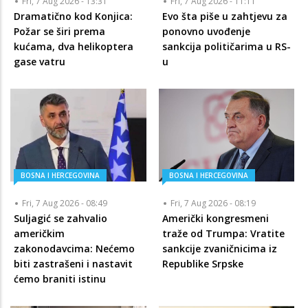
Fri, 7 Aug 2026 - 13:31
Fri, 7 Aug 2026 - 11:11
Dramatično kod Konjica:
Evo šta piše u zahtjevu za
Požar se širi prema
ponovno uvođenje
kućama, dva helikoptera
sankcija političarima u RS-
gase vatru
u
BOSNA I HERCEGOVINA
BOSNA I HERCEGOVINA
Fri, 7 Aug 2026 - 08:49
Fri, 7 Aug 2026 - 08:19
Suljagić se zahvalio
Američki kongresmeni
američkim
traže od Trumpa: Vratite
zakonodavcima: Nećemo
sankcije zvaničnicima iz
biti zastrašeni i nastavit
Republike Srpske
ćemo braniti istinu