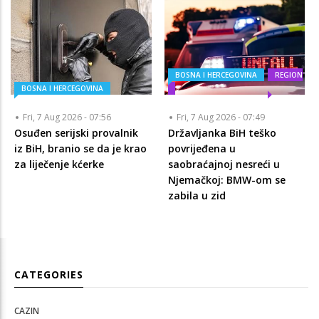
BOSNA I HERCEGOVINA
REGION
BOSNA I HERCEGOVINA
Fri, 7 Aug 2026 - 07:56
Fri, 7 Aug 2026 - 07:49
Osuđen serijski provalnik
Državljanka BiH teško
iz BiH, branio se da je krao
povrijeđena u
za liječenje kćerke
saobraćajnoj nesreći u
Njemačkoj: BMW-om se
zabila u zid
CATEGORIES
CAZIN