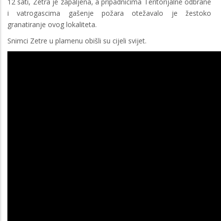
12 sati, Zetra je zapaljena, a pripadnicima Teritorijalne odbrane
i vatrogascima gašenje požara otežavalo je žestoko
granatiranje ovog lokaliteta.
Snimci Zetre u plamenu obišli su cijeli svijet.