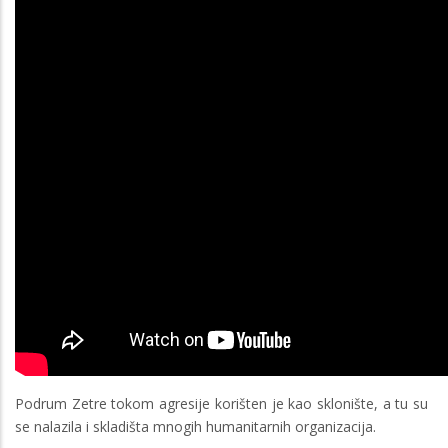
Podrum Zetre tokom agresije korišten je kao sklonište, a tu su
se nalazila i skladišta mnogih humanitarnih organizacija.