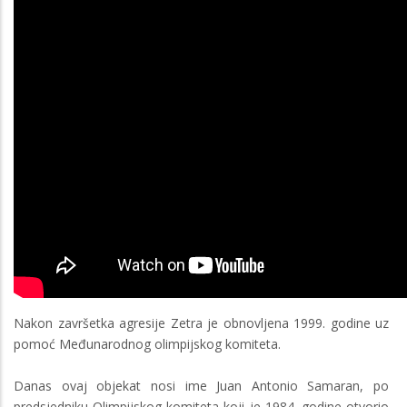
Nakon završetka agresije Zetra je obnovljena 1999. godine uz
pomoć Međunarodnog olimpijskog komiteta.
Danas ovaj objekat nosi ime Juan Antonio Samaran, po
predsjedniku Olimpijskog komiteta koji je 1984. godine otvorio