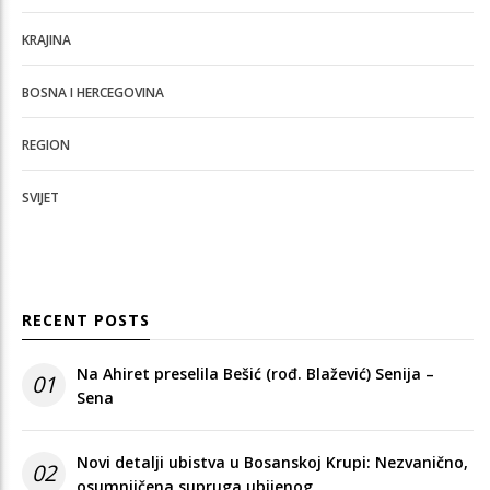
KRAJINA
BOSNA I HERCEGOVINA
REGION
SVIJET
RECENT POSTS
Na Ahiret preselila Bešić (rođ. Blažević) Senija –
01
Sena
Novi detalji ubistva u Bosanskoj Krupi: Nezvanično,
02
osumnjičena supruga ubijenog