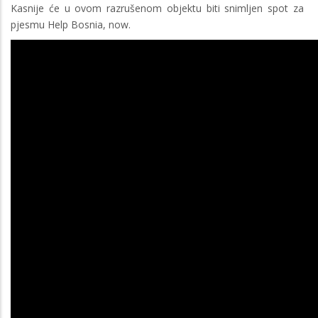
Kasnije će u ovom razrušenom objektu biti snimljen spot za
pjesmu Help Bosnia, now.