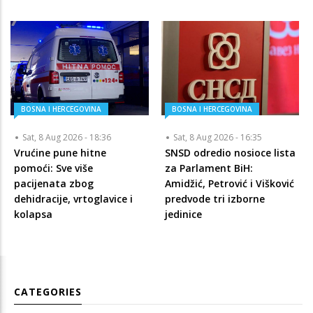
BOSNA I HERCEGOVINA
BOSNA I HERCEGOVINA
Sat, 8 Aug 2026 - 18:36
Sat, 8 Aug 2026 - 16:35
Vrućine pune hitne
SNSD odredio nosioce lista
pomoći: Sve više
za Parlament BiH:
pacijenata zbog
Amidžić, Petrović i Višković
dehidracije, vrtoglavice i
predvode tri izborne
kolapsa
jedinice
CATEGORIES