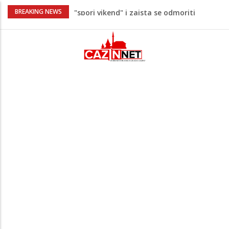
Maloljetnik u policijskoj stanici napao
BREAKING NEWS
policajca i oštetio vrata
Razmišljate koji automobil kupiti? Nova
Honda Civic dobila odlične ocjene
Pet namirnica za doručak koje će vas
držati sitima sve do ručka
Stiže talas promjena – 3 znaka ulaze u
period nevjerovatne sreće i novih prilika!
Umjetnost usporenosti – Kako savladati
"spori vikend" i zaista se odmoriti