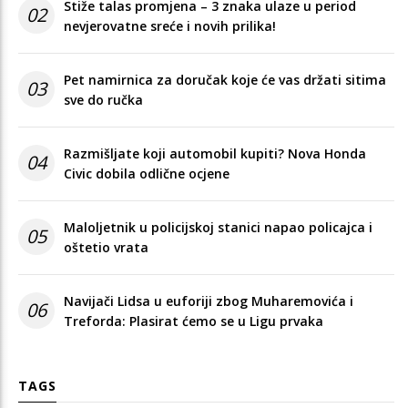
Stiže talas promjena – 3 znaka ulaze u period
02
nevjerovatne sreće i novih prilika!
Pet namirnica za doručak koje će vas držati sitima
03
sve do ručka
Razmišljate koji automobil kupiti? Nova Honda
04
Civic dobila odlične ocjene
Maloljetnik u policijskoj stanici napao policajca i
05
oštetio vrata
Navijači Lidsa u euforiji zbog Muharemovića i
06
Treforda: Plasirat ćemo se u Ligu prvaka
TAGS