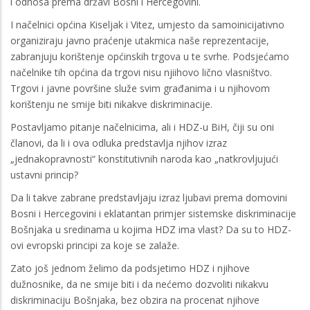
i odnosa prema državi Bosni i Hercegovini.
I načelnici općina Kiseljak i Vitez, umjesto da samoinicijativno
organiziraju javno praćenje utakmica naše reprezentacije,
zabranjuju korištenje općinskih trgova u te svrhe. Podsjećamo
načelnike tih općina da trgovi nisu njiihovo lično vlasništvo.
Trgovi i javne površine služe svim građanima i u njihovom
korištenju ne smije biti nikakve diskriminacije.
Postavljamo pitanje načelnicima, ali i HDZ-u BiH, čiji su oni
članovi, da li i ova odluka predstavlja njihov izraz
„jednakopravnosti“ konstitutivnih naroda kao „natkrovljujući
ustavni princip?
Da li takve zabrane predstavljaju izraz ljubavi prema domovini
Bosni i Hercegovini i eklatantan primjer sistemske diskriminacije
Bošnjaka u sredinama u kojima HDZ ima vlast? Da su to HDZ-
ovi evropski principi za koje se zalaže.
Zato još jednom želimo da podsjetimo HDZ i njihove
dužnosnike, da ne smije biti i da nećemo dozvoliti nikakvu
diskriminaciju Bošnjaka, bez obzira na procenat njihove