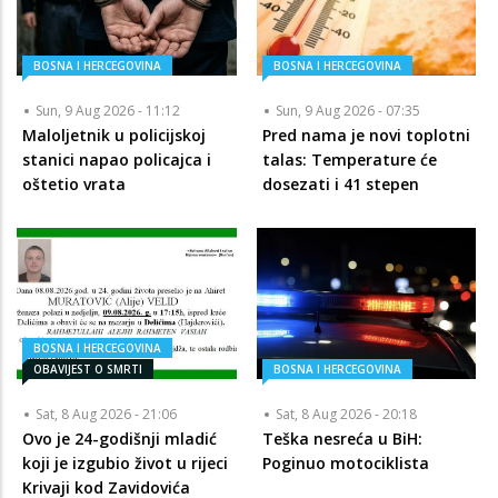
BOSNA I HERCEGOVINA
BOSNA I HERCEGOVINA
Sun, 9 Aug 2026 - 11:12
Sun, 9 Aug 2026 - 07:35
Maloljetnik u policijskoj
Pred nama je novi toplotni
stanici napao policajca i
talas: Temperature će
oštetio vrata
dosezati i 41 stepen
BOSNA I HERCEGOVINA
OBAVIJEST O SMRTI
BOSNA I HERCEGOVINA
Sat, 8 Aug 2026 - 21:06
Sat, 8 Aug 2026 - 20:18
Ovo je 24-godišnji mladić
Teška nesreća u BiH:
koji je izgubio život u rijeci
Poginuo motociklista
Krivaji kod Zavidovića