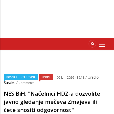
/ Uredio:
BOSNA I HERCEGOVINA
SPORT
09 Jun, 2026 - 19:18
SaraM.
/
Comments
NES BiH: "Načelnici HDZ-a dozvolite
javno gledanje mečeva Zmajeva ili
ćete snositi odgovornost"