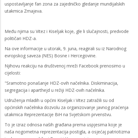
uspostavljanje fan zona za zajedničko gledanje mundijalskih
utakmica Zmajeva.
Među njima su Vitez i Kiseljak koje, gle li slučajnosti, predvode
političari HDZ-a.
Na ove informacije u utorak, 9. juna, reagirali su iz Narodnog
evropskog saveza (NES) Bosne i Hercegovine.
Njihovu reakciju na društvenoj mreži Facebook prenosimo u
cijelosti:
"Sramotno ponašanje HDZ-ovih načelnika. Diskiminacija,
segregacija i aparthejd u režiji HDZ-ovih načelnika.
Udruženja mladih u općini Kiseljak i Vitez zatražili su od
općinskih načelnika dozvolu za organizovanje javnog praćenja
utakmica Reprezentacije BiH na Svjetskom prvenstvu.
To je izraz odnosa naših građana prema uspjesima koje je
naša nogometna reprezentacija postigla, a osjećaj patriotizma