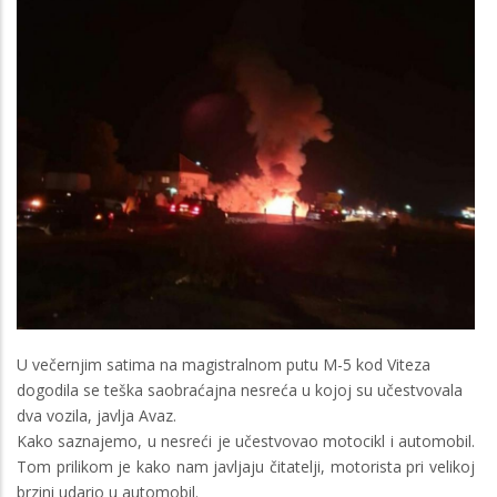
U večernjim satima na magistralnom putu M-5 kod Viteza
dogodila se teška saobraćajna nesreća u kojoj su učestvovala
dva vozila, javlja Avaz.
Kako saznajemo, u nesreći je učestvovao motocikl i automobil.
Tom prilikom je kako nam javljaju čitatelji, motorista pri velikoj
brzini udario u automobil.