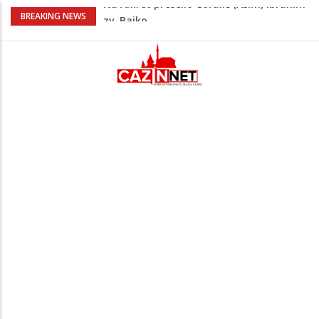
Nakon velikih vrućina u BiH stiže kiša
BREAKING NEWS
Rekordnih 20,3 miliona KM ide za
zapošljavanje i očuvanje radnih mjesta
Dok Evropa ostavlja cigarete, Hrvati
puše sve više: Treći su u cijeloj EU
Radnici više neće morati na sunce po
najvećoj vrućini: Inspektori obilaze
gradilišta
Na Ahiret preselio Ćoralić (Asim) Ibrahim
zv. Bajko