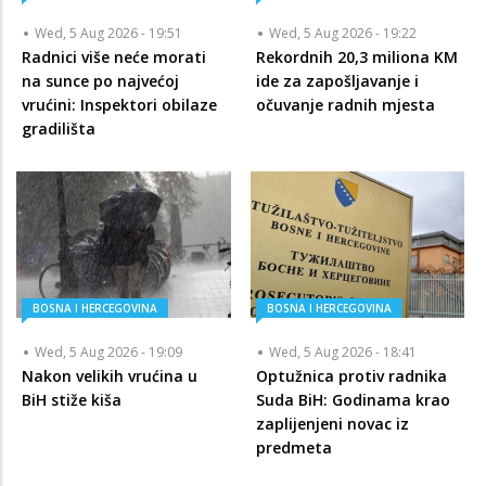
Wed, 5 Aug 2026 - 19:51
Wed, 5 Aug 2026 - 19:22
Radnici više neće morati
Rekordnih 20,3 miliona KM
na sunce po najvećoj
ide za zapošljavanje i
vrućini: Inspektori obilaze
očuvanje radnih mjesta
gradilišta
BOSNA I HERCEGOVINA
BOSNA I HERCEGOVINA
Wed, 5 Aug 2026 - 19:09
Wed, 5 Aug 2026 - 18:41
Nakon velikih vrućina u
Optužnica protiv radnika
BiH stiže kiša
Suda BiH: Godinama krao
zaplijenjeni novac iz
predmeta