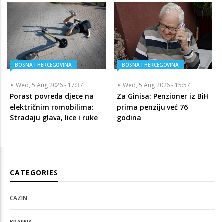
BOSNA I HERCEGOVINA
BOSNA I HERCEGOVINA
Wed, 5 Aug 2026 - 17:37
Wed, 5 Aug 2026 - 15:57
Porast povreda djece na
Za Ginisa: Penzioner iz BiH
električnim romobilima:
prima penziju već 76
Stradaju glava, lice i ruke
godina
CATEGORIES
CAZIN
KRAJINA