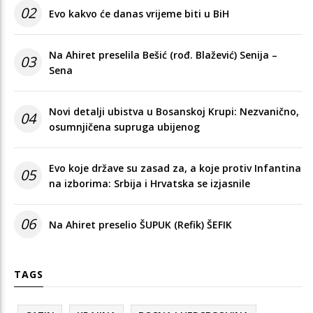
02
Evo kakvo će danas vrijeme biti u BiH
Na Ahiret preselila Bešić (rođ. Blažević) Senija –
03
Sena
Novi detalji ubistva u Bosanskoj Krupi: Nezvanično,
04
osumnjičena supruga ubijenog
Evo koje države su zasad za, a koje protiv Infantina
05
na izborima: Srbija i Hrvatska se izjasnile
06
Na Ahiret preselio ŠUPUK (Refik) ŠEFIK
TAGS