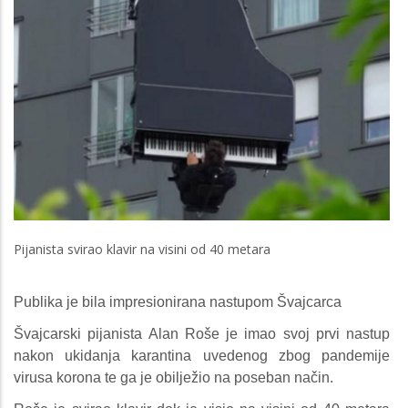
Pijanista svirao klavir na visini od 40 metara
Publika je bila impresionirana nastupom Švajcarca
Švajcarski pijanista Alan Roše je imao svoj prvi nastup
nakon ukidanja karantina uvedenog zbog pandemije
virusa korona te ga je obilježio na poseban način.