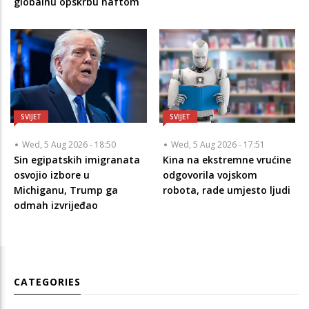
globalnu opskrbu naftom
SVIJET
SVIJET
Wed, 5 Aug 2026 - 18:50
Wed, 5 Aug 2026 - 17:51
Sin egipatskih imigranata
Kina na ekstremne vrućine
osvojio izbore u
odgovorila vojskom
Michiganu, Trump ga
robota, rade umjesto ljudi
odmah izvrijeđao
CATEGORIES