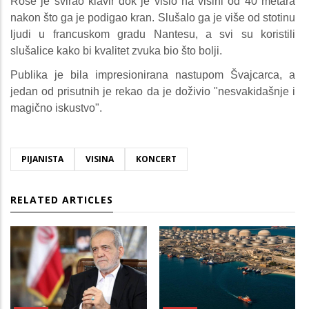
Roše je svirao klavir dok je visio na visini od 40 metara
nakon što ga je podigao kran. Slušalo ga je više od stotinu
ljudi u francuskom gradu Nantesu, a svi su koristili
slušalice kako bi kvalitet zvuka bio što bolji.
Publika je bila impresionirana nastupom Švajcarca, a
jedan od prisutnih je rekao da je doživio "nesvakidašnje i
magično iskustvo".
PIJANISTA
VISINA
KONCERT
RELATED ARTICLES