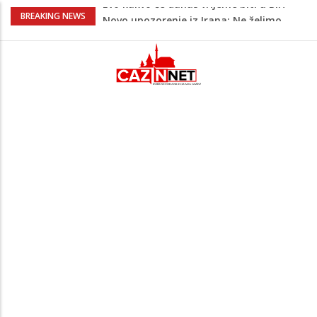
Novo upozorenje iz Irana: Ne želimo
BREAKING NEWS
napadati susjedne zemlje, ali ćemo
uzvratiti ukoliko krenu na nas
Novi detalji ubistva u Bosanskoj Krupi:
Nezvanično, osumnjičena supruga
ubijenog
Na Ahiret preselila Bešić (rođ. Blažević)
Senija – Sena
Na Ahiret preselio ŠUPUK (Refik) ŠEFIK
Evo kakvo će danas vrijeme biti u BiH