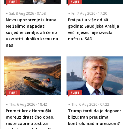
SVIJET
SVIJET
Sat, 8 Aug 2026 - 07:58
Fri, 7 Aug 2026 - 17:20
Novo upozorenje iz Irana:
Prvi put u više od 40
Ne želimo napadati
godina: Saudijska Arabija
susjedne zemlje, ali ćemo
već mjesec nije izvezla
uzvratiti ukoliko krenu na
naftu u SAD
nas
SVIJET
SVIJET
Thu, 6 Aug 2026 - 18:42
Thu, 6 Aug 2026 - 07:22
Promet kroz Hormuški
Trump tvrdi da je dogovor
moreuz drastično opao,
blizu: Iran preuzima
raste zabrinutost za
kontrolu nad moreuzom?