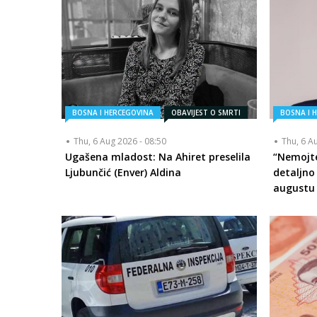
BOSNA I HERCEGOVINA
OBAVIJEST O SMRTI
BOSNA I 
Thu, 6 Aug 2026 - 08:50
Thu, 6 A
Ugašena mladost: Na Ahiret preselila
“Nemojte
Ljubunčić (Enver) Aldina
detaljno
augustu