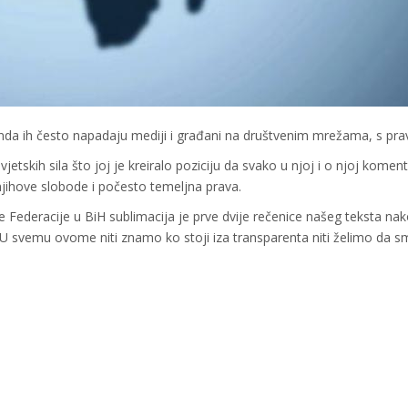
 onda ih često napadaju mediji i građani na društvenim mrežama, s pr
etskih sila što joj je kreiralo poziciju da svako u njoj i o njoj komenti
, njihove slobode i počesto temeljna prava.
 Federacije u BiH sublimacija je prve dvije rečenice našeg teksta na
. U svemu ovome niti znamo ko stoji iza transparenta niti želimo da 