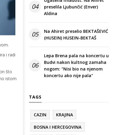
Ugašena mladost: Na Ahiret
04
preselila Ljubunčić (Enver)
Aldina
Na Ahiret preselio BEKTAŠEVIĆ
05
(HUSEIN) HUSEIN-BEKTAŠ
avom.
ra i radi
Lepa Brena pala na koncertu u
Budvi nakon kultnog zamaha
06
nogom: "Nisi bio na njenom
kon što
koncertu ako nije pala"
smo istom
TAGS
CAZIN
KRAJINA
BOSNA I HERCEGOVINA