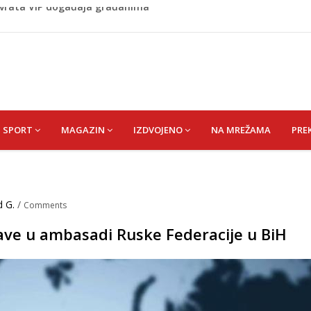
 1 kolu Premijer lige BiH
Budvi nakon kultnog zamaha nogom: "Nisi bio na njenom
(HUSEIN) HUSEIN-BEKTAŠ
 vrata VIP događaja građanima
SPORT
MAGAZIN
IZDVOJENO
NA MREŽAMA
PRE
d G.
/
Comments
ave u ambasadi Ruske Federacije u BiH