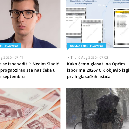
HERCEGOVINA
BOSNA I HERCEGOVINA
ug 2026 - 07:41
Thu, 6 Aug 2026 - 07:02
 se iznenaditi”: Nedim Sladić
Kako ćemo glasati na Općim
 prognozirao šta nas čeka u
izborima 2026? CIK objavio izg
 i septembru
prvih glasačkih listića