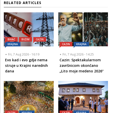
RELATED ARTICLES
BIHAĆ
BUŽIM
CAZIN
KRAJINA
CAZIN
KRAJINA
Fri, 7 Aug 2026 - 16:19
Fri, 7 Aug 2026 - 14:25
Evo kad i evo gdje nema
Cazin: Spektakularnom
struje u Krajini narednih
završnicom okončano
dana
„Lito moje medeno 2026“
CAZIN
KRAJINA
CAZIN
KRAJINA