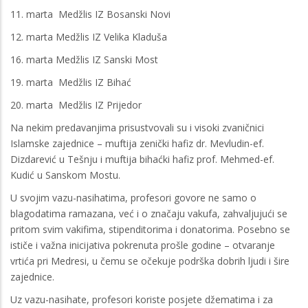
11. marta Medžlis IZ Bosanski Novi
12. marta Medžlis IZ Velika Kladuša
16. marta Medžlis IZ Sanski Most
19. marta Medžlis IZ Bihać
20. marta Medžlis IZ Prijedor
Na nekim predavanjima prisustvovali su i visoki zvaničnici
Islamske zajednice – muftija zenički hafiz dr. Mevludin-ef.
Dizdarević u Tešnju i muftija bihaćki hafiz prof. Mehmed-ef.
Kudić u Sanskom Mostu.
U svojim vazu-nasihatima, profesori govore ne samo o
blagodatima ramazana, već i o značaju vakufa, zahvaljujući se
pritom svim vakifima, stipenditorima i donatorima. Posebno se
ističe i važna inicijativa pokrenuta prošle godine – otvaranje
vrtića pri Medresi, u čemu se očekuje podrška dobrih ljudi i šire
zajednice.
Uz vazu-nasihate, profesori koriste posjete džematima i za