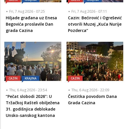
Fri, 7 Aug 2026 - 07:25
Fri, 7 Aug 2026 - 07:11
Hiljade građana uz Enesa
Cazin: Bećirović i Ogrešević
Begovića proslavile Dan
otvorili Muzej „Kuća Nurije
grada Cazina
Pozderca“
CAZIN
KRAJINA
CAZIN
Thu, 6 Aug 2026 - 23:54
Thu, 6 Aug 2026 - 22:09
“Pečat slobodi 2026”: U
Čestitka povodom Dana
Tržačkoj Rašteli obilježena
Grada Cazina
31. godišnjica deblokade
Unsko-sanskog kantona