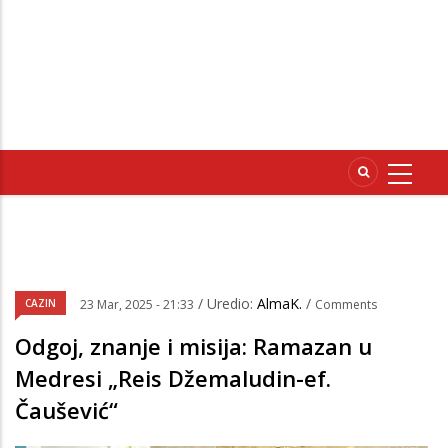
/ Uredio:
AlmaK.
/
CAZIN
23 Mar, 2025 - 21:33
Comments
Odgoj, znanje i misija: Ramazan u
Medresi „Reis Džemaludin-ef.
Čaušević“