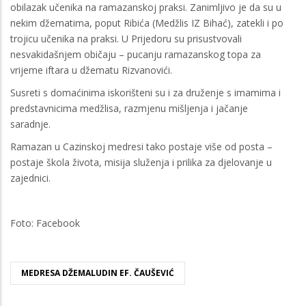
obilazak učenika na ramazanskoj praksi. Zanimljivo je da su u
nekim džematima, poput Ribića (Medžlis IZ Bihać), zatekli i po
trojicu učenika na praksi. U Prijedoru su prisustvovali
nesvakidašnjem običaju – pucanju ramazanskog topa za
vrijeme iftara u džematu Rizvanovići.
Susreti s domaćinima iskorišteni su i za druženje s imamima i
predstavnicima medžlisa, razmjenu mišljenja i jačanje
saradnje.
Ramazan u Cazinskoj medresi tako postaje više od posta –
postaje škola života, misija služenja i prilika za djelovanje u
zajednici.
Foto: Facebook
MEDRESA DŽEMALUDIN EF. ČAUŠEVIĆ