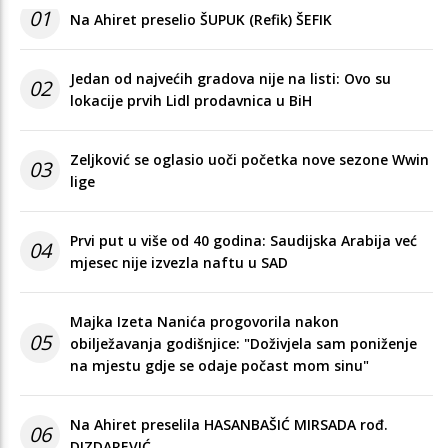
01
Na Ahiret preselio ŠUPUK (Refik) ŠEFIK
Jedan od najvećih gradova nije na listi: Ovo su
02
lokacije prvih Lidl prodavnica u BiH
Zeljković se oglasio uoči početka nove sezone Wwin
03
lige
Prvi put u više od 40 godina: Saudijska Arabija već
04
mjesec nije izvezla naftu u SAD
Majka Izeta Nanića progovorila nakon
05
obilježavanja godišnjice: "Doživjela sam poniženje
na mjestu gdje se odaje počast mom sinu"
Na Ahiret preselila HASANBAŠIĆ MIRSADA rođ.
06
DIZDAREVIĆ