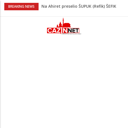
Na Ahiret preselio ŠUPUK (Refik) ŠEFIK
BREAKING NEWS
Majka Izeta Nanića progovorila nakon
obilježavanja godišnjice: "Doživjela sam
poniženje na mjestu gdje se odaje
počast mom sinu"
Prvi put u više od 40 godina: Saudijska
Arabija već mjesec nije izvezla naftu u
SAD
Zeljković se oglasio uoči početka nove
sezone Wwin lige
Jedan od najvećih gradova nije na listi:
Ovo su lokacije prvih Lidl prodavnica u
BiH