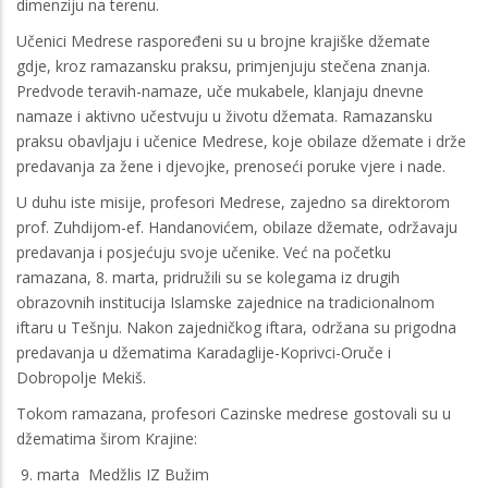
dimenziju na terenu.
Učenici Medrese raspoređeni su u brojne krajiške džemate
gdje, kroz ramazansku praksu, primjenjuju stečena znanja.
Predvode teravih-namaze, uče mukabele, klanjaju dnevne
namaze i aktivno učestvuju u životu džemata. Ramazansku
praksu obavljaju i učenice Medrese, koje obilaze džemate i drže
predavanja za žene i djevojke, prenoseći poruke vjere i nade.
U duhu iste misije, profesori Medrese, zajedno sa direktorom
prof. Zuhdijom-ef. Handanovićem, obilaze džemate, održavaju
predavanja i posjećuju svoje učenike. Već na početku
ramazana, 8. marta, pridružili su se kolegama iz drugih
obrazovnih institucija Islamske zajednice na tradicionalnom
iftaru u Tešnju. Nakon zajedničkog iftara, održana su prigodna
predavanja u džematima Karadaglije-Koprivci-Oruče i
Dobropolje Mekiš.
Tokom ramazana, profesori Cazinske medrese gostovali su u
džematima širom Krajine:
9. marta Medžlis IZ Bužim