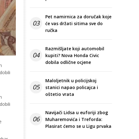
Pet namirnica za doručak koje
03
će vas držati sitima sve do
ručka
Razmišljate koji automobil
04
kupiti? Nova Honda Civic
dobila odlične ocjene
m
dobili
Maloljetnik u policijskoj
05
stanici napao policajca i
oštetio vrata
m
dobili
Navijači Lidsa u euforiji zbog
06
Muharemovića i Treforda:
e
Plasirat ćemo se u Ligu prvaka
mbar.