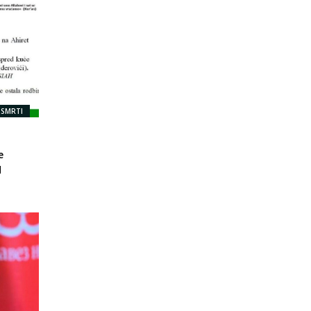
 SMRTI
e
d