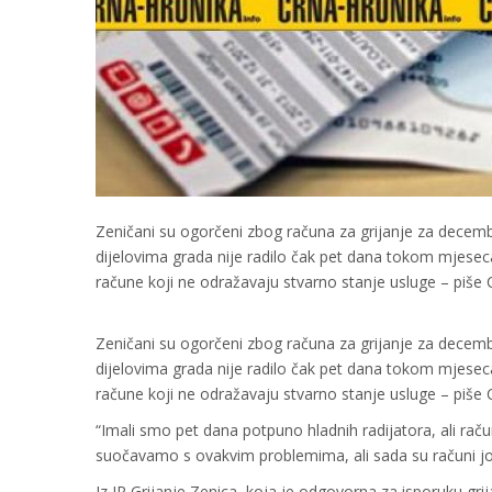
Zeničani su ogorčeni zbog računa za grijanje za decembar
dijelovima grada nije radilo čak pet dana tokom mjeseca. 
račune koji ne odražavaju stvarno stanje usluge – piše 
Zeničani su ogorčeni zbog računa za grijanje za decembar
dijelovima grada nije radilo čak pet dana tokom mjeseca. 
račune koji ne odražavaju stvarno stanje usluge – piše 
“Imali smo pet dana potpuno hladnih radijatora, ali račun
suočavamo s ovakvim problemima, ali sada su računi još
Iz JP Grijanje Zenica, koja je odgovorna za isporuku gr