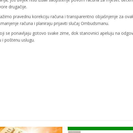
ore drugačije.
ražimo pravednu korekciju računa i transparentno objašnjenje za ova
a smanjenje računa i planiraju prijaviti slučaj Ombudsmanu.
 koji se ponavljaju gotovo svake zime, dok stanovnici apeluju na odgo
 i poštenu uslugu.