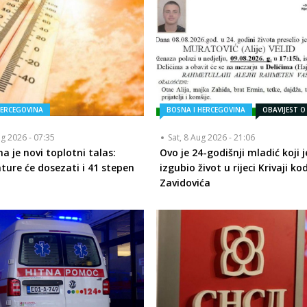
HERCEGOVINA
BOSNA I HERCEGOVINA
OBAVIJEST O
ug 2026 - 07:35
Sat, 8 Aug 2026 - 21:06
a je novi toplotni talas:
Ovo je 24-godišnji mladić koji j
ure će dosezati i 41 stepen
izgubio život u rijeci Krivaji ko
Zavidovića