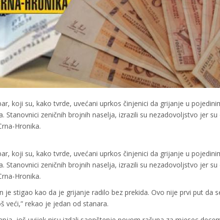
, koji su, kako tvrde, uvećani uprkos činjenici da grijanje u pojedini
Stanovnici zeničnih brojnih naselja, izrazili su nezadovoljstvo jer su 
Crna-Hronika.
, koji su, kako tvrde, uvećani uprkos činjenici da grijanje u pojedini
Stanovnici zeničnih brojnih naselja, izrazili su nezadovoljstvo jer su 
Crna-Hronika.
 je stigao kao da je grijanje radilo bez prekida. Ovo nije prvi put da s
 veći,” rekao je jedan od stanara.
ijanja, još uvijek nisu izdali saopštenje povom računa za mjesec dece