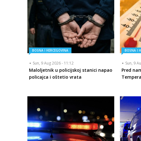
BOSNA I HERCEGOVINA
BOSNA I 
Sun, 9 Aug 2026 - 11:12
Sun, 9 A
Maloljetnik u policijskoj stanici napao
Pred nam
policajca i oštetio vrata
Temperat