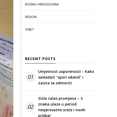
BOSNA I HERCEGOVINA
REGION
SVIJET
RECENT POSTS
Umjetnost usporenosti – Kako
01
savladati "spori vikend" i
zaista se odmoriti
Stiže talas promjena – 3
znaka ulaze u period
02
nevjerovatne sreće i novih
prilika!