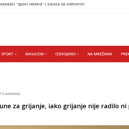
napao policajca i oštetio vrata
i? Nova Honda Civic dobila odlične ocjene
 vas držati sitima sve do ručka
aze u period nevjerovatne sreće i novih prilika!
ladati "spori vikend" i zaista se odmoriti
SPORT
MAGAZIN
IZDVOJENO
NA MREŽAMA
PRE
/
Comments
e za grijanje, iako grijanje nije radilo ni