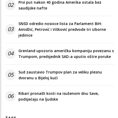
Prvi put nakon 40 godina Amerika ostala bez
02
saudijske nafte
SNSD odredio nosioce lista za Parlament BiH:
03
Amidžić, Petrović i Višković predvode tri izborne
jedinice
Grenland upozorio američku kompaniju povezanu s
04
Trumpom, predsjednik SAD-a uputio oštre poruke
Sud zaustavio Trumpov plan za veliku plesnu
05
dvoranu u Bijeloj kući
Ribari pronašli kosti na isušenom dnu Save,
06
podsjećaju na ljudske
TAGS