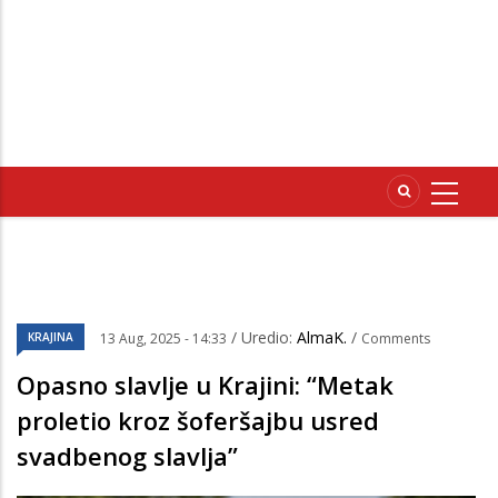
/ Uredio:
AlmaK.
/
KRAJINA
13 Aug, 2025 - 14:33
Comments
Opasno slavlje u Krajini: “Metak
proletio kroz šoferšajbu usred
svadbenog slavlja”