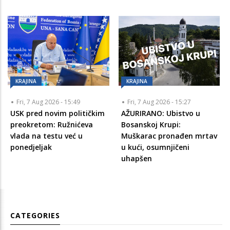
KRAJINA
KRAJINA
Fri, 7 Aug 2026 - 15:49
Fri, 7 Aug 2026 - 15:27
USK pred novim političkim
AŽURIRANO: Ubistvo u
preokretom: Ružnićeva
Bosanskoj Krupi:
vlada na testu već u
Muškarac pronađen mrtav
ponedjeljak
u kući, osumnjičeni
uhapšen
CATEGORIES