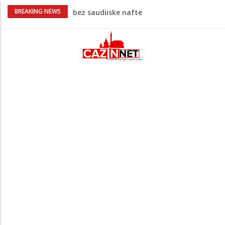
Vrućine pune hitne pomoći: Sve više
BREAKING NEWS
pacijenata zbog dehidracije, vrtoglavice i
kolapsa
Šta je Vučić prešutio Zelenskom?
Putinovo ime nije smio da izgovori
Šta se dešava u Europi? Dron iz
Rumunije ušao u Bugarsku i eksplodirao
kod gasovoda
Ribari pronašli kosti na isušenom dnu
Save, podsjećaju na ljudske
Prvi put nakon 40 godina Amerika ostala
bez saudijske nafte