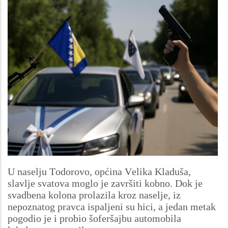
U naselju Todorovo, općina Velika Kladuša,
slavlje svatova moglo je završiti kobno. Dok je
svadbena kolona prolazila kroz naselje, iz
nepoznatog pravca ispaljeni su hici, a jedan metak
pogodio je i probio šoferšajbu automobila