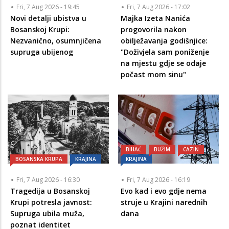
Fri, 7 Aug 2026 - 19:45
Fri, 7 Aug 2026 - 17:02
Novi detalji ubistva u
Majka Izeta Nanića
Bosanskoj Krupi:
progovorila nakon
Nezvanično, osumnjičena
obilježavanja godišnjice:
supruga ubijenog
"Doživjela sam poniženje
na mjestu gdje se odaje
počast mom sinu"
BIHAĆ
BUŽIM
CAZIN
BOSANSKA KRUPA
KRAJINA
KRAJINA
Fri, 7 Aug 2026 - 16:30
Fri, 7 Aug 2026 - 16:19
Tragedija u Bosanskoj
Evo kad i evo gdje nema
Krupi potresla javnost:
struje u Krajini narednih
Supruga ubila muža,
dana
poznat identitet