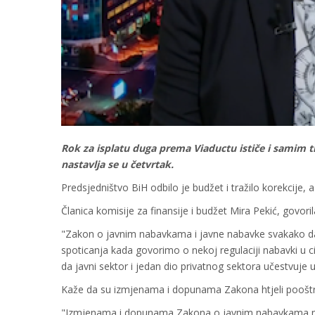
Rok za isplatu duga prema Viaductu ističe i samim 
nastavlja se u četvrtak.
Predsjedništvo BiH odbilo je budžet i tražilo korekcije, 
Članica komisije za finansije i budžet Mira Pekić, govoril
"Zakon o javnim nabavkama i javne nabavke svakako da s
spoticanja kada govorimo o nekoj regulaciji nabavki u cij
da javni sektor i jedan dio privatnog sektora učestvuje
Kaže da su izmjenama i dopunama Zakona htjeli pooštri
"Izmjenama i dopunama Zakona o javnim nabavkama mi s