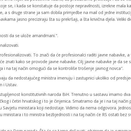
 se, i kada se konstatuje da postoje nepravilnosti, izrekne mala ka
ne, a s druge strane ja sam dobila primjedbe na mail od jedne institucij
kama jasno preciziraju šta su prekršaji, a šta krivična djela. Veliki di
ćnosti da se ulože amandmani.".
alizovati.
fesionalizovati. To znači da će profesionalci raditi javne nabavke, a 
ako će znati kako se provode javne nabavke. Cilj javne nabavke je da se 
ga i na taj način omogući da se kontroliše trošenje javnog novca".
ju da nedostajućeg ministra imenuju i zastupnici ukoliko od predsj
 i Ustav.
astupljenost konstitutivnih naroda BiH. Trenutno u sastavu imamo dva
og i četiri hrvatskog i to je činjenica. Smatramo da je i na taj način
r u Savjetu ministara koji nedostaje. Vidimo da nema odgovora. Jedno
ministara i to ministra bezbjednosti i na taj način će RS ostati bez 
ide na Dom naroda. Šta će se tamo dešavati, obzirom da je ogroma