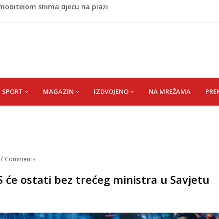
stvari koje ne biste trebali olako bacati u smeće
no ljubavnici osigurao unapređeno radno mjesto i visoku
 rođen Alija Izetbegović, lider koji nije odstupao od svojih
 Nijedan NBA igrač iz Litvanije ne želi igrati protiv BiH
 mobitelom snima djecu na plaži
SPORT
MAGAZIN
IZDVOJENO
NA MREŽAMA
PRE
a
/
Comments
 će ostati bez trećeg ministra u Savjetu