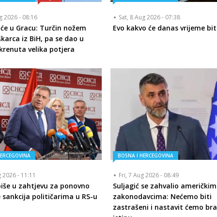
ug 2026 - 08:16
Sat, 8 Aug 2026 - 07:38
iće u Gracu: Turčin nožem
Evo kakvo će danas vrijeme bit
karca iz BiH, pa se dao u
okrenuta velika potjera
HERCEGOVINA
BOSNA I HERCEGOVINA
g 2026 - 11:11
Fri, 7 Aug 2026 - 08:49
piše u zahtjevu za ponovno
Suljagić se zahvalio američkim
 sankcija političarima u RS-u
zakonodavcima: Nećemo biti
zastrašeni i nastavit ćemo bra