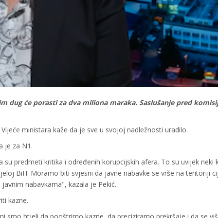
tim dug će porasti za dva miliona maraka. Saslušanje pred komis
a Vijeće ministara kaže da je sve u svojoj nadležnosti uradilo.
a je za N1.
u predmeti kritika i određenih korupcijskih afera. To su uvijek neki
eloj BiH. Moramo biti svjesni da javne nabavke se vrše na teritoriji cij
 u javnim nabavkama", kazala je Pekić.
ti kazne.
mo htjeli da pooštrimo kazne, da preciziramo prekršaje i da se viš