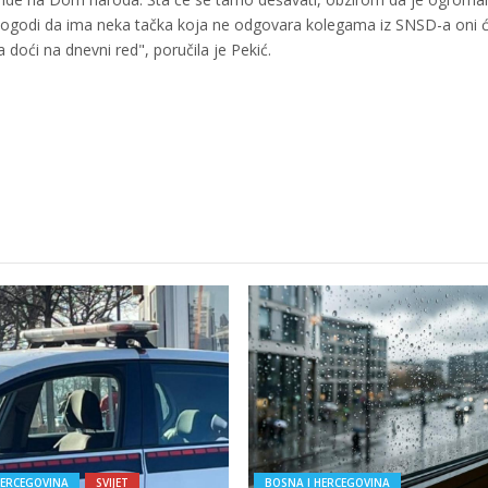
u dogodi da ima neka tačka koja ne odgovara kolegama iz SNSD-a oni 
a doći na dnevni red", poručila je Pekić.
HERCEGOVINA
SVIJET
BOSNA I HERCEGOVINA