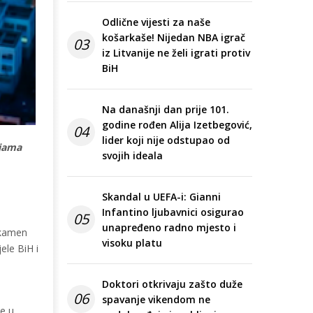
Odlične vijesti za naše
košarkaše! Nijedan NBA igrač
03
iz Litvanije ne želi igrati protiv
BiH
Na današnji dan prije 101.
godine rođen Alija Izetbegović,
04
lider koji nije odstupao od
ijama
svojih ideala
Skandal u UEFA-i: Gianni
Infantino ljubavnici osigurao
05
unapređeno radno mjesto i
 kamen
visoku platu
ele BiH i
Doktori otkrivaju zašto duže
06
spavanje vikendom ne
e u