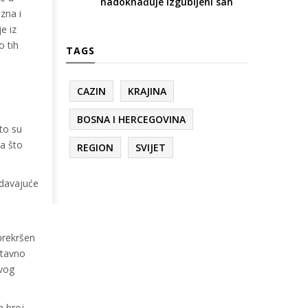
nadoknađuje izgubljeni san
zna i
e iz
o tih
TAGS
CAZIN
KRAJINA
BOSNA I HERCEGOVINA
to su
sa što
REGION
SVIJET
edavajuće
 prekršen
stavno
svog
n broj