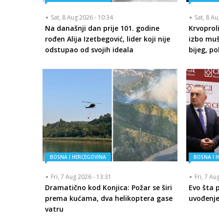
Sat, 8 Aug 2026 - 10:34
Sat, 8 A
Na današnji dan prije 101. godine
Krvoprol
rođen Alija Izetbegović, lider koji nije
izbo muš
odstupao od svojih ideala
bijeg, p
BOSNA I HERCEGOVINA
BOSNA I 
Fri, 7 Aug 2026 - 13:31
Fri, 7 Au
Dramatično kod Konjica: Požar se širi
Evo šta 
prema kućama, dva helikoptera gase
uvođenje
vatru