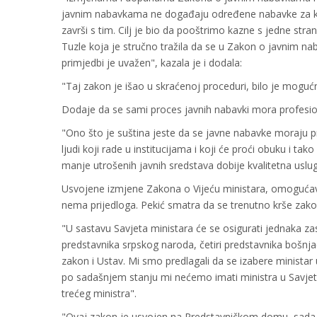
javnim nabavkama ne događaju određene nabavke za koje
završi s tim. Cilj je bio da pooštrimo kazne s jedne stra
Tuzle koja je stručno tražila da se u Zakon o javnim nabav
primjedbi je uvažen", kazala je i dodala:
"Taj zakon je išao u skraćenoj proceduri, bilo je mogu
Dodaje da se sami proces javnih nabavki mora profesion
"Ono što je suština jeste da se javne nabavke moraju pro
ljudi koji rade u institucijama i koji će proći obuku i t
manje utrošenih javnih sredstava dobije kvalitetna uslu
Usvojene izmjene Zakona o Vijeću ministara, omogućava
nema prijedloga. Pekić smatra da se trenutno krše zakon
"U sastavu Savjeta ministara će se osigurati jednaka z
predstavnika srpskog naroda, četiri predstavnika bošnjačk
zakon i Ustav. Mi smo predlagali da se izabere minista
po sadašnjem stanju mi nećemo imati ministra u Savjetu 
trećeg ministra".
"Ovaj zakon je usvojen na Predstavničkom domu, sada 