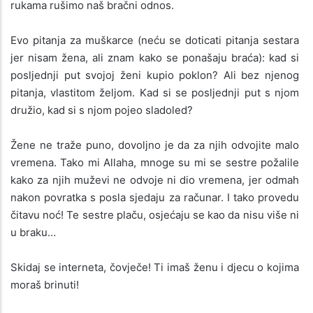
rukama rušimo naš bračni odnos.
Evo pitanja za muškarce (neću se doticati pitanja sestara
jer nisam žena, ali znam kako se ponašaju braća): kad si
posljednji put svojoj ženi kupio poklon? Ali bez njenog
pitanja, vlastitom željom. Kad si se posljednji put s njom
družio, kad si s njom pojeo sladoled?
Žene ne traže puno, dovoljno je da za njih odvojite malo
vremena. Tako mi Allaha, mnoge su mi se sestre požalile
kako za njih muževi ne odvoje ni dio vremena, jer odmah
nakon povratka s posla sjedaju za računar. I tako provedu
čitavu noć! Te sestre plaču, osjećaju se kao da nisu više ni
u braku…
Skidaj se interneta, čovječe! Ti imaš ženu i djecu o kojima
moraš brinuti!