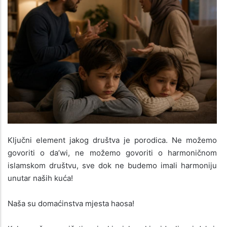
Ključni element jakog društva je porodica. Ne možemo
govoriti o da’wi, ne možemo govoriti o harmoničnom
islamskom društvu, sve dok ne budemo imali harmoniju
unutar naših kuća!
Naša su domaćinstva mjesta haosa!