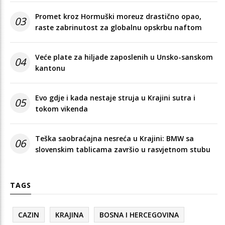
Promet kroz Hormuški moreuz drastično opao,
03
raste zabrinutost za globalnu opskrbu naftom
Veće plate za hiljade zaposlenih u Unsko-sanskom
04
kantonu
Evo gdje i kada nestaje struja u Krajini sutra i
05
tokom vikenda
Teška saobraćajna nesreća u Krajini: BMW sa
06
slovenskim tablicama završio u rasvjetnom stubu
TAGS
CAZIN
KRAJINA
BOSNA I HERCEGOVINA