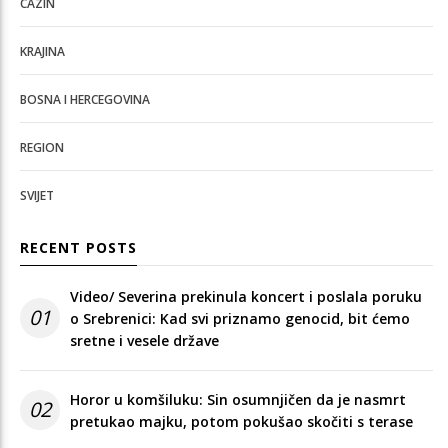
CAZIN
KRAJINA
BOSNA I HERCEGOVINA
REGION
SVIJET
RECENT POSTS
Video/ Severina prekinula koncert i poslala poruku
01
o Srebrenici: Kad svi priznamo genocid, bit ćemo
sretne i vesele države
Horor u komšiluku: Sin osumnjičen da je nasmrt
02
pretukao majku, potom pokušao skočiti s terase