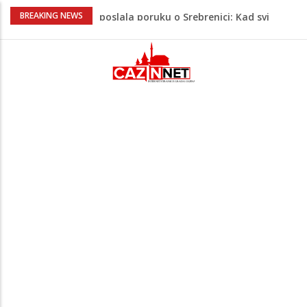
Teška saobraćajna nesreća u Krajini:
BREAKING NEWS
BMW sa slovenskim tablicama završio u
rasvjetnom stubu
Evo gdje i kada nestaje struja u Krajini
sutra i tokom vikenda
Veće plate za hiljade zaposlenih u
Unsko-sanskom kantonu
Promet kroz Hormuški moreuz drastično
opao, raste zabrinutost za globalnu
opskrbu naftom
Video/ Severina prekinula koncert i
poslala poruku o Srebrenici: Kad svi
priznamo genocid, bit ćemo sretne i
vesele države