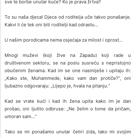
sve te borbe unutar kuće? Ko je prava žrtva?
To su naša djeca! Djeca od roditelja uče takvo ponašanje.
Kakvi li će tek oni biti roditelji kad odrastu…
U našim porodicama nema osjećaja za milost i oprost…
Mnogi muževi (koji žive na Zapadu) koji rade u
društvenom sektoru, se na poslu susreću s nepristojno
obučenim ženama. Kad im se one nasmiješe i upitaju ih:
„Kako ste, Muhammede, kako vam dan protiče?“, oni
ljubazno odgovaraju: „Lijepo je, hvala na pitanju.“
Kad se vrate kući i kad ih žena upita kako im je dan
prošao, oni ljutito odbruse: „Ne želim o tome da pričam,
umoran sam…“
Tako se mi ponašamo unutar četiri zida, tako mi svojim