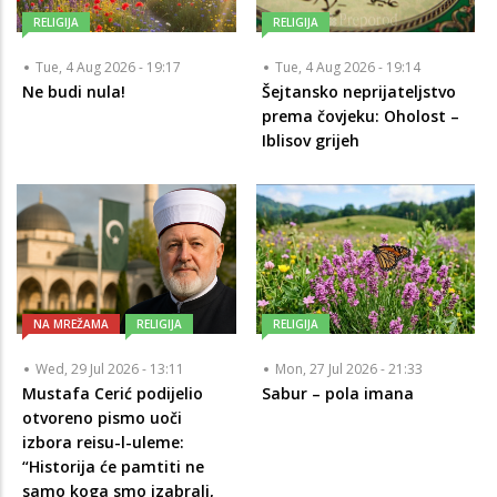
RELIGIJA
RELIGIJA
Tue, 4 Aug 2026 - 19:17
Tue, 4 Aug 2026 - 19:14
Ne budi nula!
Šejtansko neprijateljstvo
prema čovjeku: Oholost –
Iblisov grijeh
NA MREŽAMA
RELIGIJA
RELIGIJA
Wed, 29 Jul 2026 - 13:11
Mon, 27 Jul 2026 - 21:33
Mustafa Cerić podijelio
Sabur – pola imana
otvoreno pismo uoči
izbora reisu-l-uleme:
“Historija će pamtiti ne
samo koga smo izabrali,