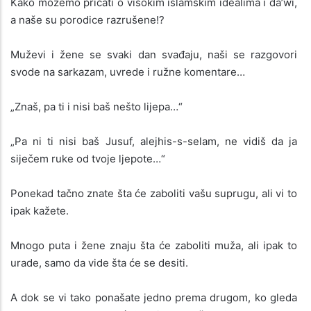
Kako možemo pričati o visokim islamskim idealima i da’wi,
a naše su porodice razrušene!?
Muževi i žene se svaki dan svađaju, naši se razgovori
svode na sarkazam, uvrede i ružne komentare…
„Znaš, pa ti i nisi baš nešto lijepa…“
„Pa ni ti nisi baš Jusuf, alejhis-s-selam, ne vidiš da ja
siječem ruke od tvoje ljepote…“
Ponekad tačno znate šta će zaboliti vašu suprugu, ali vi to
ipak kažete.
Mnogo puta i žene znaju šta će zaboliti muža, ali ipak to
urade, samo da vide šta će se desiti.
A dok se vi tako ponašate jedno prema drugom, ko gleda