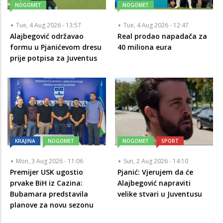
NOGOMET
NOGOMET
Tue, 4 Aug 2026 - 13:57
Tue, 4 Aug 2026 - 12:47
Alajbegović održavao
Real prodao napadača za
formu u Pjanićevom dresu
40 miliona eura
prije potpisa za Juventus
KRAJINA
NOGOMET
NOGOMET
SPORT
Mon, 3 Aug 2026 - 11:06
Sun, 2 Aug 2026 - 14:10
Premijer USK ugostio
Pjanić: Vjerujem da će
prvake BiH iz Cazina:
Alajbegović napraviti
Bubamara predstavila
velike stvari u Juventusu
planove za novu sezonu