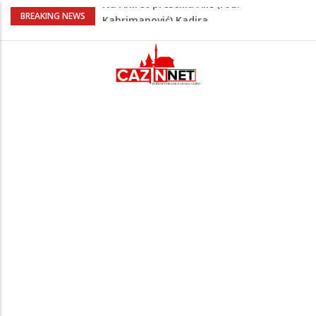
Heroji se ne zaboravljaju –
BREAKING NEWS
motomaraton stigao u Bosanski
Petrovac
Video/ Severina prekinula koncert i
poslala poruku o Srebrenici: Kad svi
priznamo genocid, bit ćemo sretne i
vesele države
Na Ahiret preselio RAMIĆ (SAFETA) SENAD
Kratak predah od vrućina, zatim opet
'pržionica': BH Meteo najavljuje novi
toplotni val
Na Ahiret preselila Alić (rođ.
Kahrimanović) Kadira