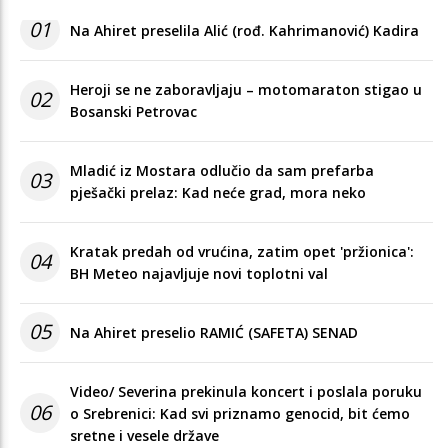
01
Na Ahiret preselila Alić (rođ. Kahrimanović) Kadira
Heroji se ne zaboravljaju – motomaraton stigao u
02
Bosanski Petrovac
Mladić iz Mostara odlučio da sam prefarba
03
pješački prelaz: Kad neće grad, mora neko
Kratak predah od vrućina, zatim opet 'pržionica':
04
BH Meteo najavljuje novi toplotni val
05
Na Ahiret preselio RAMIĆ (SAFETA) SENAD
Video/ Severina prekinula koncert i poslala poruku
06
o Srebrenici: Kad svi priznamo genocid, bit ćemo
sretne i vesele države