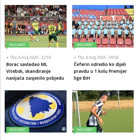
NOGOMET
NOGOMET
Thu, 6 Aug 2026 - 22:50
Thu, 6 Aug 2026 - 09:58
Borac savladao ML
Čeferin odredio ko dijeli
Vitebsk, skandiranje
pravdu u 1 kolu Premijer
navijača zasjenilo pobjedu
lige BiH
NOGOMET
NOGOMET