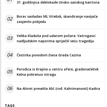
31. godišnjica deblokade Unsko-sanskog kantona
Borac savladao ML Vitebsk, skandiranje navijača
02
zasjenilo pobjedu
Velika Kladuša pod udarom požara: Vatrogasci
03
nadljudskim naporima spriječili veću tragediju
04
Čestitka povodom Dana Grada Cazina
Porodica iz Krajine u centru afere, gradonačelnik
05
Kelna pokrenuo istragu
06
Na Ahiret preselila Alić (rođ. Kahrimanović) Kadira
TAGS