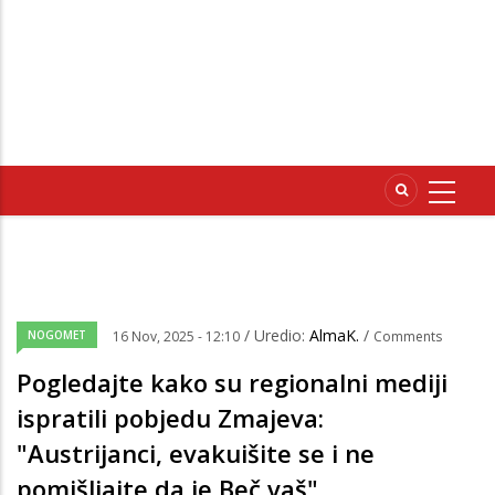
/ Uredio:
AlmaK.
/
NOGOMET
16 Nov, 2025 - 12:10
Comments
Pogledajte kako su regionalni mediji
ispratili pobjedu Zmajeva:
"Austrijanci, evakuišite se i ne
pomišljajte da je Beč vaš"