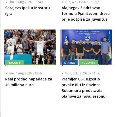
Thu, 6 Aug 2026 - 09:49
Tue, 4 Aug 2026 - 13:57
Sarajevo ipak u Mostaru
Alajbegović održavao
igra
formu u Pjanićevom dresu
prije potpisa za Juventus
NOGOMET
KRAJINA
NOGOMET
Tue, 4 Aug 2026 - 12:47
Mon, 3 Aug 2026 - 11:06
Real prodao napadača za
Premijer USK ugostio
40 miliona eura
prvake BiH iz Cazina:
Bubamara predstavila
planove za novu sezonu