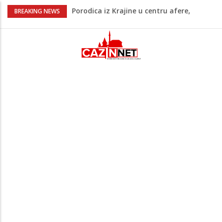
Porodica iz Krajine u centru afere,
BREAKING NEWS
gradonačelnik Kelna pokrenuo istragu
Čestitka povodom Dana Grada Cazina
Velika Kladuša pod udarom požara:
Vatrogasci nadljudskim naporima
spriječili veću tragediju
Borac savladao ML Vitebsk, skandiranje
navijača zasjenilo pobjedu
“Pečat slobodi 2026”: U Tržačkoj Rašteli
obilježena 31. godišnjica deblokade
Unsko-sanskog kantona