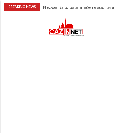
Na Ahiret preselila Bešić (rođ. Blažević)
BREAKING NEWS
Senija – Sena
Na Ahiret preselio ŠUPUK (Refik) ŠEFIK
Evo koje države su zasad za, a koje
protiv Infantina na izborima: Srbija i
Hrvatska se izjasnile
Majka Izeta Nanića progovorila nakon
obilježavanja godišnjice: "Doživjela sam
poniženje na mjestu gdje se odaje
počast mom sinu"
Novi detalji ubistva u Bosanskoj Krupi:
Nezvanično, osumnjičena supruga
ubijenog