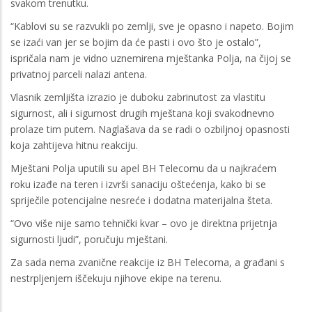
svakom trenutku.
“Kablovi su se razvukli po zemlji, sve je opasno i napeto. Bojim
se izaći van jer se bojim da će pasti i ovo što je ostalo”,
ispričala nam je vidno uznemirena mještanka Polja, na čijoj se
privatnoj parceli nalazi antena.
Vlasnik zemljišta izrazio je duboku zabrinutost za vlastitu
sigurnost, ali i sigurnost drugih mještana koji svakodnevno
prolaze tim putem. Naglašava da se radi o ozbiljnoj opasnosti
koja zahtijeva hitnu reakciju.
Mještani Polja uputili su apel BH Telecomu da u najkraćem
roku izađe na teren i izvrši sanaciju oštećenja, kako bi se
spriječile potencijalne nesreće i dodatna materijalna šteta.
“Ovo više nije samo tehnički kvar – ovo je direktna prijetnja
sigurnosti ljudi”, poručuju mještani.
Za sada nema zvanične reakcije iz BH Telecoma, a građani s
nestrpljenjem iščekuju njihove ekipe na terenu.