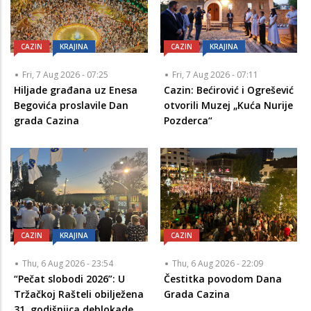
CAZIN
KRAJINA
CAZIN
KRAJINA
Fri, 7 Aug 2026 - 07:25
Fri, 7 Aug 2026 - 07:11
Hiljade građana uz Enesa
Cazin: Bećirović i Ogrešević
Begovića proslavile Dan
otvorili Muzej „Kuća Nurije
grada Cazina
Pozderca“
CAZIN
KRAJINA
CAZIN
Thu, 6 Aug 2026 - 23:54
Thu, 6 Aug 2026 - 22:09
“Pečat slobodi 2026”: U
Čestitka povodom Dana
Tržačkoj Rašteli obilježena
Grada Cazina
31. godišnjica deblokade