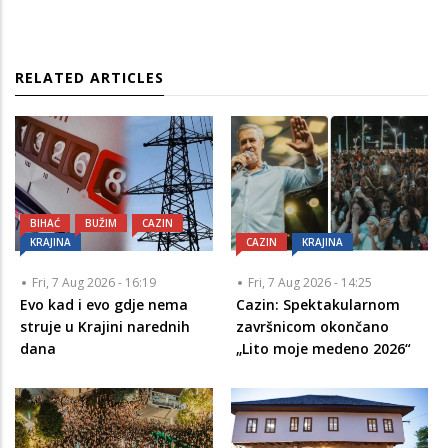
RELATED ARTICLES
BIHAĆ
BUŽIM
CAZIN
KRAJINA
CAZIN
KRAJINA
Fri, 7 Aug 2026 - 16:19
Fri, 7 Aug 2026 - 14:25
Evo kad i evo gdje nema
Cazin: Spektakularnom
struje u Krajini narednih
završnicom okončano
dana
„Lito moje medeno 2026“