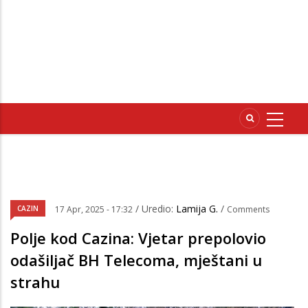
/ Uredio:
Lamija G.
/
CAZIN
17 Apr, 2025 - 17:32
Comments
Polje kod Cazina: Vjetar prepolovio
odašiljač BH Telecoma, mještani u
strahu