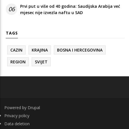
Prvi put u više od 40 godina: Saudijska Arabija već
06
mjesec nije izvezla naftu u SAD
TAGS
CAZIN
KRAJINA
BOSNA I HERCEGOVINA
REGION
SVIJET
Powered by
Drupal
FOOTER
Privacy policy
Data deletion