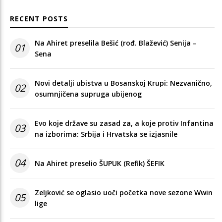
RECENT POSTS
Na Ahiret preselila Bešić (rođ. Blažević) Senija –
01
Sena
Novi detalji ubistva u Bosanskoj Krupi: Nezvanično,
02
osumnjičena supruga ubijenog
Evo koje države su zasad za, a koje protiv Infantina
03
na izborima: Srbija i Hrvatska se izjasnile
04
Na Ahiret preselio ŠUPUK (Refik) ŠEFIK
Zeljković se oglasio uoči početka nove sezone Wwin
05
lige