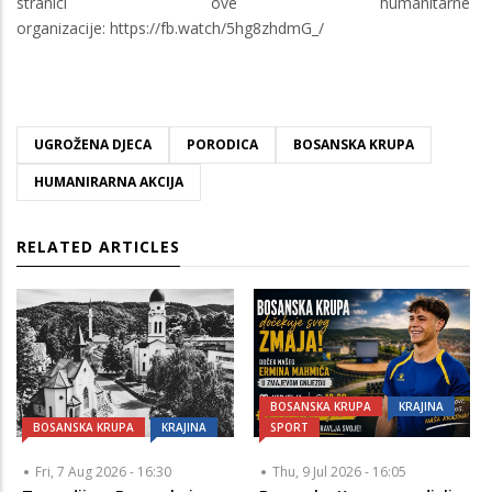
stranici ove humanitarne
organizacije: https://fb.watch/5hg8zhdmG_/
UGROŽENA DJECA
PORODICA
BOSANSKA KRUPA
HUMANIRARNA AKCIJA
RELATED ARTICLES
BOSANSKA KRUPA
KRAJINA
BOSANSKA KRUPA
KRAJINA
SPORT
Fri, 7 Aug 2026 - 16:30
Thu, 9 Jul 2026 - 16:05