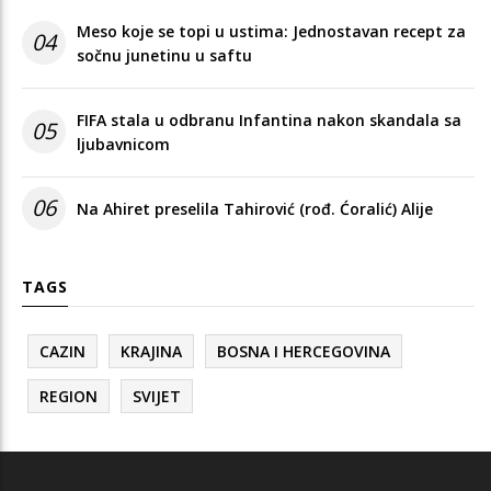
Meso koje se topi u ustima: Jednostavan recept za
04
sočnu junetinu u saftu
FIFA stala u odbranu Infantina nakon skandala sa
05
ljubavnicom
06
Na Ahiret preselila Tahirović (rođ. Ćoralić) Alije
TAGS
CAZIN
KRAJINA
BOSNA I HERCEGOVINA
REGION
SVIJET