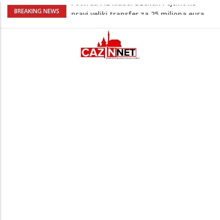
Psihijatrica: Ovo je greška koju većina
BREAKING NEWS
roditelja radi dok razgovara s
tinejdžerima
Na Ahiret preselila Tahirović (rođ.
Ćoralić) Alije
FIFA stala u odbranu Infantina nakon
skandala sa ljubavnicom
Meso koje se topi u ustima: Jednostavan
recept za sočnu junetinu u saftu
Potvrda i iz kluba: Dženan Pejčinović
pravi veliki transfer za 25 miliona eura