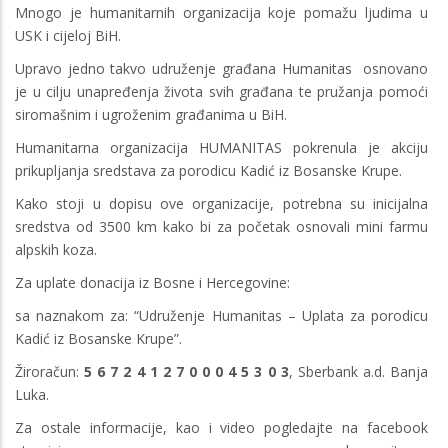
Mnogo je humanitarnih organizacija koje pomažu ljudima u
USK i cijeloj BiH.
Upravo jedno takvo udruženje građana Humanitas osnovano
je u cilju unapređenja života svih građana te pružanja pomoći
siromašnim i ugroženim građanima u BiH.
Humanitarna organizacija HUMANITAS pokrenula je akciju
prikupljanja sredstava za porodicu Kadić iz Bosanske Krupe.
Kako stoji u dopisu ove organizacije, potrebna su inicijalna
sredstva od 3500 km kako bi za početak osnovali mini farmu
alpskih koza.
Za uplate donacija iz Bosne i Hercegovine:
sa naznakom za: “Udruženje Humanitas – Uplata za porodicu
Kadić iz Bosanske Krupe”.
Žiroračun:
5 6 7 2 4 1 2 7 0 0 0 4 5 3 0 3
, Sberbank a.d. Banja
Luka.
Za ostale informacije, kao i video pogledajte na facebook