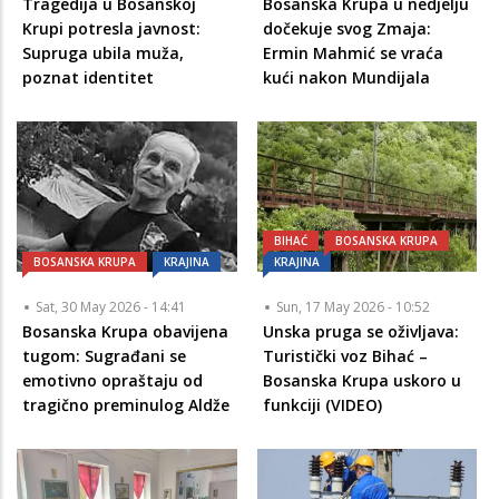
Tragedija u Bosanskoj
Bosanska Krupa u nedjelju
Krupi potresla javnost:
dočekuje svog Zmaja:
Supruga ubila muža,
Ermin Mahmić se vraća
poznat identitet
kući nakon Mundijala
BIHAĆ
BOSANSKA KRUPA
BOSANSKA KRUPA
KRAJINA
KRAJINA
Sat, 30 May 2026 - 14:41
Sun, 17 May 2026 - 10:52
Bosanska Krupa obavijena
Unska pruga se oživljava:
tugom: Sugrađani se
Turistički voz Bihać –
emotivno opraštaju od
Bosanska Krupa uskoro u
tragično preminulog Aldže
funkciji (VIDEO)